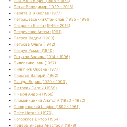
Пастухов Борис (1894 - 1974)
Патик Володимир (1929 - 2016)
Перета В`ячеслав (1977)
Петрашевський Станіслав (1935 - 1996)
Петренко Євген (1946 - 2016)
Петриченко Артем (1991)
Петров Вадим (1960)
Петрова Ольга (1942)
Петрук Роман (1940)
Пєтухов Василь (1914 - 1996)
Пилипенко Іван (1957)
Пилипчук Оксана (1977)
Пирогов Валерій (1962)
Піаніда Борис (1920 - 1993)
Півторак Сергій (1969)
Пічахчі Андрій (1958)
Пламеницький Анатолій (1920 - 1982)
Плещинський Іларіон (1892 - 1961)
Плісс Наталія (1970)
Погорєлов Віктор (1954)
Подерв`янська Анастасія (1978)