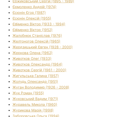
Єржиковський Сергій (1895 - 1989)
Єрмоленко Андрій (1974)
Єсюнін Єгор (1987)
Єсюнін Олексій (1955)
Єфіменко Віктор (1933 - 1994)
Єфіменко Віктор (1952)
Жалобнюк Станіслав (1976)
Желтоногов Олексій (1965)
Жердзицький Євген (1928 - 2000)
Жернова Олена (1962)
Животков Олег (1933)
Животков Олександр (1964)
Животков Сергій (1961 - 2000)
Жигульська Галина (1957)
Жолудь Олександр (1951)
Жуган Володимир (1926 - 2008)
Жук Роман (1955)
Жуковський Вадим (1971)
Журавель Микола (1960)
Журикова Марія (1998)
Заборовська Ольга (1994)