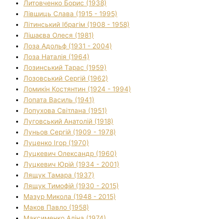
Литовченко Борис (1938)
Лівшиць Слава (1915 - 1995)
Літинський Ібрагім (1908 - 1958)
Лішаєва Олеся (1981)
Лоза Адольф (1931 - 2004)
Лоза Наталія (1964)
Лозинський Тарас (1959)
Лозовський Сергій (1962)
Ломикін Костянтин (1924 - 1994)
Лопата Василь (1941)
Лопухова Світлана (1951)
Луговський Анатолій (1918)
Луньов Сергій (1909 - 1978)
Луценко Ігор (1970)
Луцкевич Олександр (1960)
Луцкевич Юрій (1934 - 2001)
Лящук Тамара (1937)
Лящук Тимофій (1930 - 2015)
Мазур Микола (1948 - 2015)
Маков Павло (1958)
Максименко Аліна (1974)