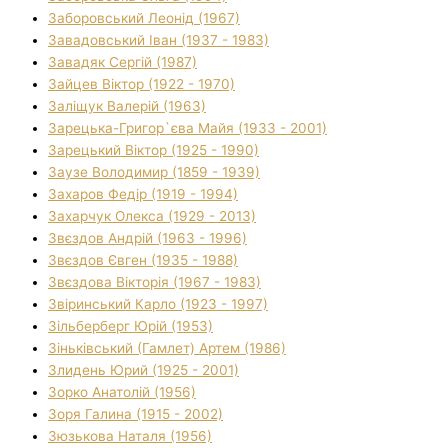
Заборовський Леонід (1967)
Завадовський Іван (1937 - 1983)
Завадяк Сергій (1987)
Зайцев Віктор (1922 - 1970)
Заліщук Валерій (1963)
Зарецька-Григор`єва Майя (1933 - 2001)
Зарецький Віктор (1925 - 1990)
Заузе Володимир (1859 - 1939)
Захаров Федір (1919 - 1994)
Захарчук Олекса (1929 - 2013)
Звєздов Андрій (1963 - 1996)
Звєздов Євген (1935 - 1988)
Звєздова Вікторія (1967 - 1983)
Звіринський Карло (1923 - 1997)
Зільберберг Юрій (1953)
Зіньківський (Гамлет) Артем (1986)
Злидень Юрий (1925 - 2001)
Зорко Анатолій (1956)
Зоря Галина (1915 - 2002)
Зюзькова Наталя (1956)