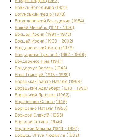
Блудов Андрій (1962)
Бовкун Володимир (1951)
Богинський Федір (1978)
Богуславський Володимир (1954)
Божий Михайло (1911 - 1990)
Бокшай Йосип (1891 - 1975)
Бокшай Йосип (1930 - 2002)
Бондаревський Євген (1979)
Бондаренко Григорій (1892 - 1969)
Бондаренко Ніна (1941)
Бондарчук Василь (1948)
Боня Григорій (1918 - 1989)
Борецька-Грабар Наталія (1964)
Борецький Адальберт (1910 - 1990)
Борецький Ярослав (1962)
Борзенкова Олена (1945)
Борисенко Наталія (1956)
Борисов Олексій (1965)
Бородай Тетяна (1946)
Бортніков Микола (1916 - 1997)
Боршош-Літун Людмила (1962)