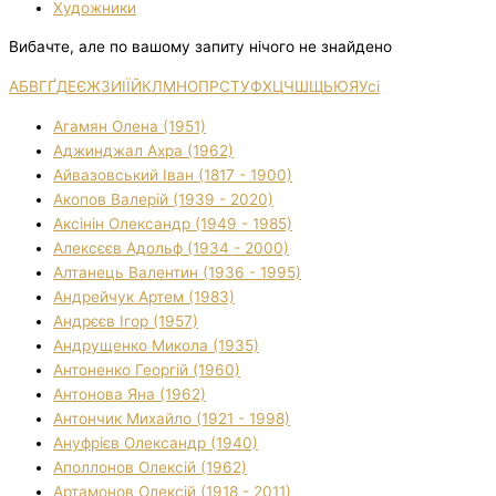
Художники
Вибачте, але по вашому запиту нічого не знайдено
А
Б
В
Г
Ґ
Д
Е
Є
Ж
З
И
І
Ї
Й
К
Л
М
Н
О
П
Р
С
Т
У
Ф
Х
Ц
Ч
Ш
Щ
Ь
Ю
Я
Усі
Агамян Олена (1951)
Аджинджал Ахра (1962)
Айвазовський Іван (1817 - 1900)
Акопов Валерій (1939 - 2020)
Аксінін Олександр (1949 - 1985)
Алексєєв Адольф (1934 - 2000)
Алтанець Валентин (1936 - 1995)
Андрейчук Артем (1983)
Андрєєв Ігор (1957)
Андрущенко Микола (1935)
Антоненко Георгій (1960)
Антонова Яна (1962)
Антончик Михайло (1921 - 1998)
Ануфрієв Олександр (1940)
Аполлонов Олексій (1962)
Артамонов Олексій (1918 - 2011)