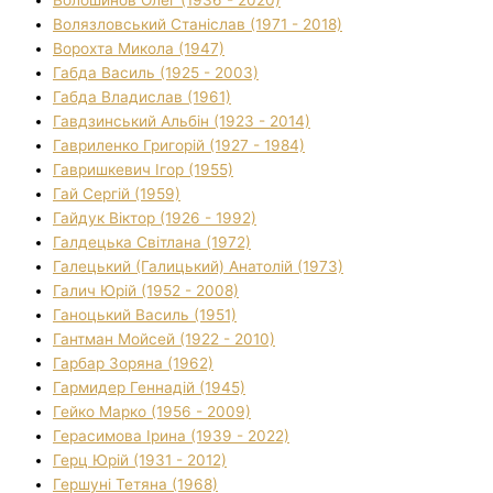
Волязловський Станіслав (1971 - 2018)
Ворохта Микола (1947)
Габда Василь (1925 - 2003)
Габда Владислав (1961)
Гавдзинський Альбін (1923 - 2014)
Гавриленко Григорій (1927 - 1984)
Гавришкевич Ігор (1955)
Гай Сергій (1959)
Гайдук Віктор (1926 - 1992)
Галдецька Світлана (1972)
Галецький (Галицький) Анатолій (1973)
Галич Юрій (1952 - 2008)
Ганоцький Василь (1951)
Гантман Мойсей (1922 - 2010)
Гарбар Зоряна (1962)
Гармидер Геннадій (1945)
Гейко Марко (1956 - 2009)
Герасимова Ірина (1939 - 2022)
Герц Юрій (1931 - 2012)
Гершуні Тетяна (1968)