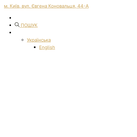
м. Київ, вул. Євгена Коновальця, 44-А
ПОШУК
Українська
English