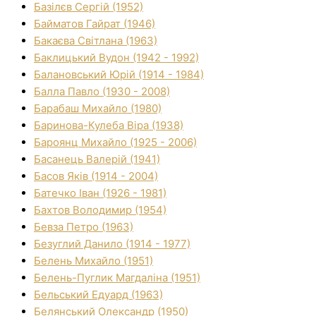
Базілєв Сергій (1952)
Байматов Гайрат (1946)
Бакаєва Світлана (1963)
Баклицький Вудон (1942 - 1992)
Балановський Юрій (1914 - 1984)
Балла Павло (1930 - 2008)
Барабаш Михайло (1980)
Баринова-Кулеба Віра (1938)
Бароянц Михайло (1925 - 2006)
Басанець Валерій (1941)
Басов Яків (1914 - 2004)
Батечко Іван (1926 - 1981)
Бахтов Володимир (1954)
Бевза Петро (1963)
Безуглий Данило (1914 - 1977)
Белень Михайло (1951)
Белень-Пуглик Магдаліна (1951)
Бельський Едуард (1963)
Белянський Олександр (1950)