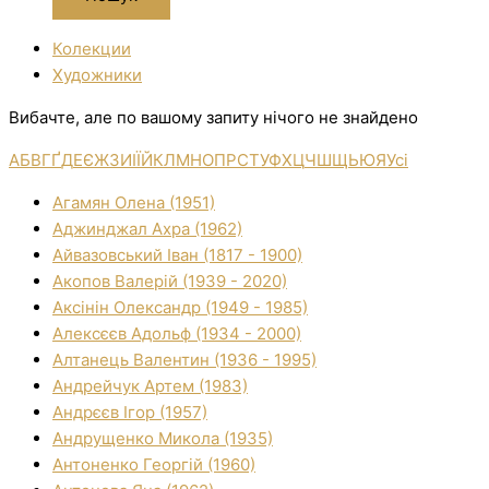
Колекции
Художники
Вибачте, але по вашому запиту нічого не знайдено
А
Б
В
Г
Ґ
Д
Е
Є
Ж
З
И
І
Ї
Й
К
Л
М
Н
О
П
Р
С
Т
У
Ф
Х
Ц
Ч
Ш
Щ
Ь
Ю
Я
Усі
Агамян Олена (1951)
Аджинджал Ахра (1962)
Айвазовський Іван (1817 - 1900)
Акопов Валерій (1939 - 2020)
Аксінін Олександр (1949 - 1985)
Алексєєв Адольф (1934 - 2000)
Алтанець Валентин (1936 - 1995)
Андрейчук Артем (1983)
Андрєєв Ігор (1957)
Андрущенко Микола (1935)
Антоненко Георгій (1960)