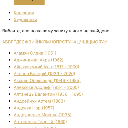
Колекции
Художники
Вибачте, але по вашому запиту нічого не знайдено
А
Б
В
Г
Ґ
Д
Е
Є
Ж
З
И
І
Ї
Й
К
Л
М
Н
О
П
Р
С
Т
У
Ф
Х
Ц
Ч
Ш
Щ
Ь
Ю
Я
Усі
Агамян Олена (1951)
Аджинджал Ахра (1962)
Айвазовський Іван (1817 - 1900)
Акопов Валерій (1939 - 2020)
Аксінін Олександр (1949 - 1985)
Алексєєв Адольф (1934 - 2000)
Алтанець Валентин (1936 - 1995)
Андрейчук Артем (1983)
Андрєєв Ігор (1957)
Андрущенко Микола (1935)
Антоненко Георгій (1960)