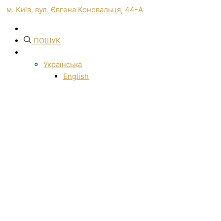
м. Київ, вул. Євгена Коновальця, 44-А
ПОШУК
Українська
English