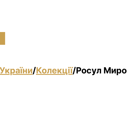
України
/
Колекції
/
Росул Миро