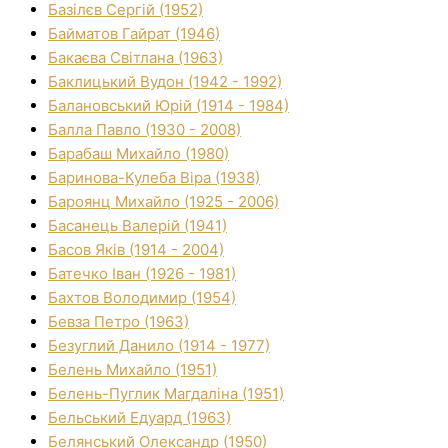
Базілєв Сергій (1952)
Байматов Гайрат (1946)
Бакаєва Світлана (1963)
Баклицький Вудон (1942 - 1992)
Балановський Юрій (1914 - 1984)
Балла Павло (1930 - 2008)
Барабаш Михайло (1980)
Баринова-Кулеба Віра (1938)
Бароянц Михайло (1925 - 2006)
Басанець Валерій (1941)
Басов Яків (1914 - 2004)
Батечко Іван (1926 - 1981)
Бахтов Володимир (1954)
Бевза Петро (1963)
Безуглий Данило (1914 - 1977)
Белень Михайло (1951)
Белень-Пуглик Магдаліна (1951)
Бельський Едуард (1963)
Белянський Олександр (1950)