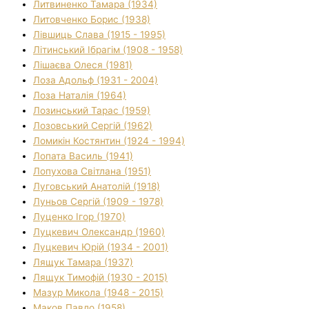
Литвиненко Тамара (1934)
Литовченко Борис (1938)
Лівшиць Слава (1915 - 1995)
Літинський Ібрагім (1908 - 1958)
Лішаєва Олеся (1981)
Лоза Адольф (1931 - 2004)
Лоза Наталія (1964)
Лозинський Тарас (1959)
Лозовський Сергій (1962)
Ломикін Костянтин (1924 - 1994)
Лопата Василь (1941)
Лопухова Світлана (1951)
Луговський Анатолій (1918)
Луньов Сергій (1909 - 1978)
Луценко Ігор (1970)
Луцкевич Олександр (1960)
Луцкевич Юрій (1934 - 2001)
Лящук Тамара (1937)
Лящук Тимофій (1930 - 2015)
Мазур Микола (1948 - 2015)
Маков Павло (1958)