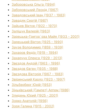
Заборовська Ольга (1994)
Заборовський Леонід (1967)
Завадовський Іван (1937 - 1983)
Завадяк Сергій (1987)
Зайцев Віктор (1922 - 1970)
Заліщук Валерій (1963)
Зарецька-Григор`єва Майя (1933 - 2001)
Зарецький Віктор (1925 - 1990)
Заузе Володимир (1859 - 1939)
Захаров Федір (1919 - 1994)
Захарчук Олекса (1929 - 2013)
Звєздов Андрій (1963 - 1996)
Звєздов Євген (1935 - 1988)
Звєздова Вікторія (1967 - 1983)
Звіринський Карло (1923 - 1997)
Зільберберг Юрій (1953)
Зіньківський (Гамлет) Артем (1986)
Злидень Юрий (1925 - 2001)
Зорко Анатолій (1956)
Зоря Галина (1915 - 2002)