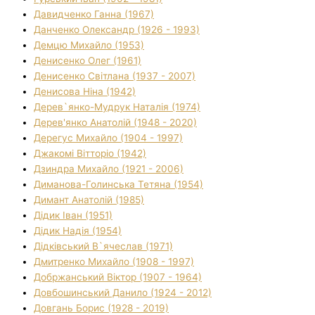
Давидченко Ганна (1967)
Данченко Олександр (1926 - 1993)
Демцю Михайло (1953)
Денисенко Олег (1961)
Денисенко Світлана (1937 - 2007)
Денисова Ніна (1942)
Дерев`янко-Мудрук Наталія (1974)
Дерев'янко Анатолій (1948 - 2020)
Дерегус Михайло (1904 - 1997)
Джакомі Вітторіо (1942)
Дзиндра Михайло (1921 - 2006)
Диманова-Голинська Тетяна (1954)
Димант Анатолій (1985)
Дідик Іван (1951)
Дідик Надія (1954)
Дідківський В`ячеслав (1971)
Дмитренко Михайло (1908 - 1997)
Добржанський Віктор (1907 - 1964)
Довбошинський Данило (1924 - 2012)
Довгань Борис (1928 - 2019)