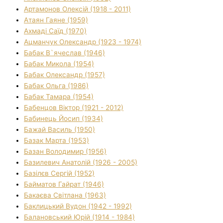
Артамонов Олексій (1918 - 2011)
Атаян Гаяне (1959)
Ахмаді Саїд (1970)
Ацманчук Олександр (1923 - 1974)
Бабак В`ячеслав (1946)
Бабак Микола (1954)
Бабак Олександр (1957)
Бабак Ольга (1986)
Бабак Тамара (1954)
Бабенцов Віктор (1921 - 2012)
Бабинець Йосип (1934)
Бажай Василь (1950)
Базак Марта (1953)
Базан Володимир (1956)
Базилевич Анатолій (1926 - 2005)
Базілєв Сергій (1952)
Байматов Гайрат (1946)
Бакаєва Світлана (1963)
Баклицький Вудон (1942 - 1992)
Балановський Юрій (1914 - 1984)