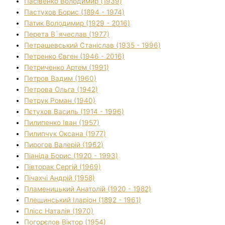
Пасівенко Володимир (1939)
Пастухов Борис (1894 - 1974)
Патик Володимир (1929 - 2016)
Перета В`ячеслав (1977)
Петрашевський Станіслав (1935 - 1996)
Петренко Євген (1946 - 2016)
Петриченко Артем (1991)
Петров Вадим (1960)
Петрова Ольга (1942)
Петрук Роман (1940)
Пєтухов Василь (1914 - 1996)
Пилипенко Іван (1957)
Пилипчук Оксана (1977)
Пирогов Валерій (1962)
Піаніда Борис (1920 - 1993)
Півторак Сергій (1969)
Пічахчі Андрій (1958)
Пламеницький Анатолій (1920 - 1982)
Плещинський Іларіон (1892 - 1961)
Плісс Наталія (1970)
Погорєлов Віктор (1954)