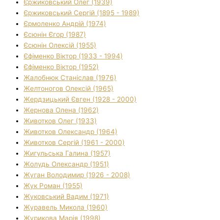
Єржиковський Олег (1939)
Єржиковський Сергій (1895 - 1989)
Єрмоленко Андрій (1974)
Єсюнін Єгор (1987)
Єсюнін Олексій (1955)
Єфіменко Віктор (1933 - 1994)
Єфіменко Віктор (1952)
Жалобнюк Станіслав (1976)
Желтоногов Олексій (1965)
Жердзицький Євген (1928 - 2000)
Жернова Олена (1962)
Животков Олег (1933)
Животков Олександр (1964)
Животков Сергій (1961 - 2000)
Жигульська Галина (1957)
Жолудь Олександр (1951)
Жуган Володимир (1926 - 2008)
Жук Роман (1955)
Жуковський Вадим (1971)
Журавель Микола (1960)
Журикова Марія (1998)