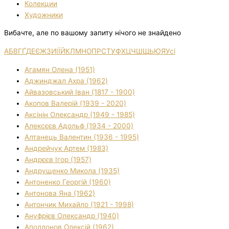
Колекции
Художники
Вибачте, але по вашому запиту нічого не знайдено
А
Б
В
Г
Ґ
Д
Е
Є
Ж
З
И
І
Ї
Й
К
Л
М
Н
О
П
Р
С
Т
У
Ф
Х
Ц
Ч
Ш
Щ
Ь
Ю
Я
Усі
Агамян Олена (1951)
Аджинджал Ахра (1962)
Айвазовський Іван (1817 - 1900)
Акопов Валерій (1939 - 2020)
Аксінін Олександр (1949 - 1985)
Алексєєв Адольф (1934 - 2000)
Алтанець Валентин (1936 - 1995)
Андрейчук Артем (1983)
Андрєєв Ігор (1957)
Андрущенко Микола (1935)
Антоненко Георгій (1960)
Антонова Яна (1962)
Антончик Михайло (1921 - 1998)
Ануфрієв Олександр (1940)
Аполлонов Олексій (1962)