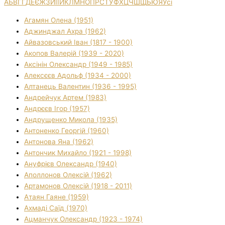
А
Б
В
Г
Ґ
Д
Е
Є
Ж
З
И
І
Ї
Й
К
Л
М
Н
О
П
Р
С
Т
У
Ф
Х
Ц
Ч
Ш
Щ
Ь
Ю
Я
Усі
Агамян Олена (1951)
Аджинджал Ахра (1962)
Айвазовський Іван (1817 - 1900)
Акопов Валерій (1939 - 2020)
Аксінін Олександр (1949 - 1985)
Алексєєв Адольф (1934 - 2000)
Алтанець Валентин (1936 - 1995)
Андрейчук Артем (1983)
Андрєєв Ігор (1957)
Андрущенко Микола (1935)
Антоненко Георгій (1960)
Антонова Яна (1962)
Антончик Михайло (1921 - 1998)
Ануфрієв Олександр (1940)
Аполлонов Олексій (1962)
Артамонов Олексій (1918 - 2011)
Атаян Гаяне (1959)
Ахмаді Саїд (1970)
Ацманчук Олександр (1923 - 1974)