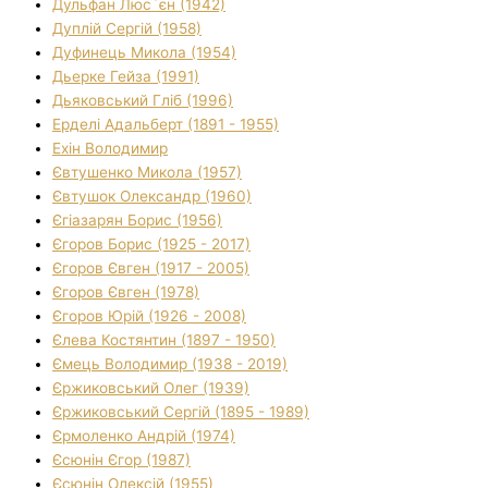
Дульфан Люс`єн (1942)
Дуплій Сергій (1958)
Дуфинець Микола (1954)
Дьерке Гейза (1991)
Дьяковський Гліб (1996)
Ерделі Адальберт (1891 - 1955)
Ехін Володимир
Євтушенко Микола (1957)
Євтушок Олександр (1960)
Єгіазарян Борис (1956)
Єгоров Борис (1925 - 2017)
Єгоров Євген (1917 - 2005)
Єгоров Євген (1978)
Єгоров Юрій (1926 - 2008)
Єлева Костянтин (1897 - 1950)
Ємець Володимир (1938 - 2019)
Єржиковський Олег (1939)
Єржиковський Сергій (1895 - 1989)
Єрмоленко Андрій (1974)
Єсюнін Єгор (1987)
Єсюнін Олексій (1955)