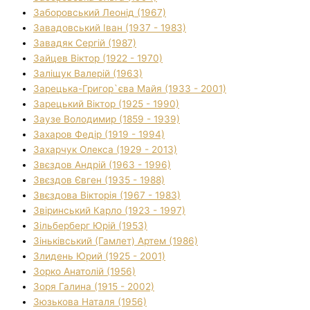
Заборовський Леонід (1967)
Завадовський Іван (1937 - 1983)
Завадяк Сергій (1987)
Зайцев Віктор (1922 - 1970)
Заліщук Валерій (1963)
Зарецька-Григор`єва Майя (1933 - 2001)
Зарецький Віктор (1925 - 1990)
Заузе Володимир (1859 - 1939)
Захаров Федір (1919 - 1994)
Захарчук Олекса (1929 - 2013)
Звєздов Андрій (1963 - 1996)
Звєздов Євген (1935 - 1988)
Звєздова Вікторія (1967 - 1983)
Звіринський Карло (1923 - 1997)
Зільберберг Юрій (1953)
Зіньківський (Гамлет) Артем (1986)
Злидень Юрий (1925 - 2001)
Зорко Анатолій (1956)
Зоря Галина (1915 - 2002)
Зюзькова Наталя (1956)