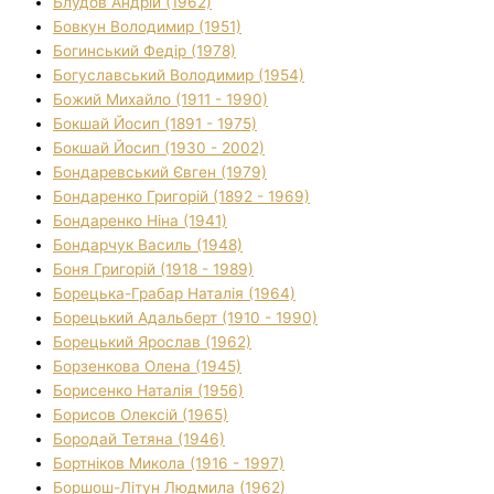
Блудов Андрій (1962)
Бовкун Володимир (1951)
Богинський Федір (1978)
Богуславський Володимир (1954)
Божий Михайло (1911 - 1990)
Бокшай Йосип (1891 - 1975)
Бокшай Йосип (1930 - 2002)
Бондаревський Євген (1979)
Бондаренко Григорій (1892 - 1969)
Бондаренко Ніна (1941)
Бондарчук Василь (1948)
Боня Григорій (1918 - 1989)
Борецька-Грабар Наталія (1964)
Борецький Адальберт (1910 - 1990)
Борецький Ярослав (1962)
Борзенкова Олена (1945)
Борисенко Наталія (1956)
Борисов Олексій (1965)
Бородай Тетяна (1946)
Бортніков Микола (1916 - 1997)
Боршош-Літун Людмила (1962)