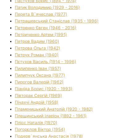
Пастухов Борис (1894 - 1974)
Патик Володимир (1929 - 2016)
Перета В`ячеслав (1977)
Петрашевський Станіслав (1935 - 1996)
Петренко Євген (1946 - 2016)
Петриченко Артем (1991)
Петров Вадим (1960)
Петрова Ольга (1942)
Петрук Роман (1940)
Пєтухов Василь (1914 - 1996)
Пилипенко Іван (1957)
Пилипчук Оксана (1977)
Пирогов Валерій (1962)
Піаніда Борис (1920 - 1993)
Півторак Сергій (1969)
Пічахчі Андрій (1958)
Пламеницький Анатолій (1920 - 1982)
Плещинський Іларіон (1892 - 1961)
Плісс Наталія (1970)
Погорєлов Віктор (1954)
Подерв`янська Анастасія (1978)