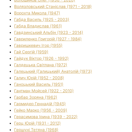
Волязловський Станіслав (1971 - 2018)
Ворохта Микола (1947)
Габда Василь (1925 - 2003)
Габда Владислав (1961)
Гавдзинський Альбін (1923 - 2014)
Гавриленко Григорій (1927 - 1984)
Гавришкевич Ігор (1955)
Гай Сергій (1959)
Гайдук Віктор (1926 - 1992)
Галдецька Світлана (1972)
Галецький (Галицький) Анатолій (1973)
Галич Юрій (1952 - 2008)
Ганоцький Василь (1951)
Гантман Мойсей (1922 - 2010)
Гарбар Зоряна (1962)
Гармидер Геннадій (1945)
Гейко Марко (1956 - 2009)
Герасимова Ірина (1939 - 2022)
Герц Юрій (1931 - 2012)
Гершуні Тетяна (1968)