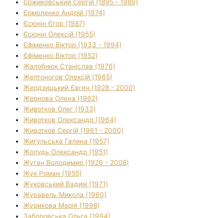
Єржиковський Сергій (1895 - 1989)
Єрмоленко Андрій (1974)
Єсюнін Єгор (1987)
Єсюнін Олексій (1955)
Єфіменко Віктор (1933 - 1994)
Єфіменко Віктор (1952)
Жалобнюк Станіслав (1976)
Желтоногов Олексій (1965)
Жердзицький Євген (1928 - 2000)
Жернова Олена (1962)
Животков Олег (1933)
Животков Олександр (1964)
Животков Сергій (1961 - 2000)
Жигульська Галина (1957)
Жолудь Олександр (1951)
Жуган Володимир (1926 - 2008)
Жук Роман (1955)
Жуковський Вадим (1971)
Журавель Микола (1960)
Журикова Марія (1998)
Заборовська Ольга (1994)