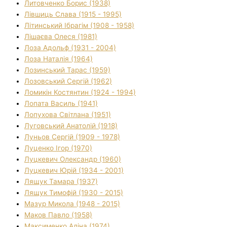
Литовченко Борис (1938)
Лівшиць Слава (1915 - 1995)
Літинський Ібрагім (1908 - 1958)
Лішаєва Олеся (1981)
Лоза Адольф (1931 - 2004)
Лоза Наталія (1964)
Лозинський Тарас (1959)
Лозовський Сергій (1962)
Ломикін Костянтин (1924 - 1994)
Лопата Василь (1941)
Лопухова Світлана (1951)
Луговський Анатолій (1918)
Луньов Сергій (1909 - 1978)
Луценко Ігор (1970)
Луцкевич Олександр (1960)
Луцкевич Юрій (1934 - 2001)
Лящук Тамара (1937)
Лящук Тимофій (1930 - 2015)
Мазур Микола (1948 - 2015)
Маков Павло (1958)
Максименко Аліна (1974)