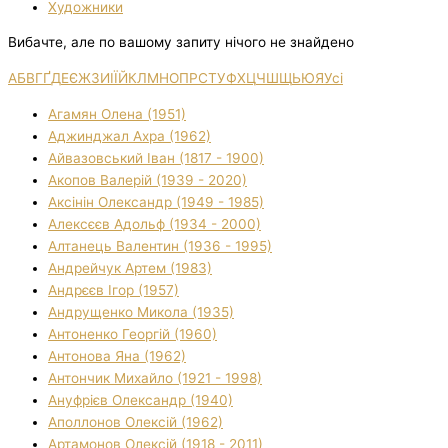
Художники
Вибачте, але по вашому запиту нічого не знайдено
А
Б
В
Г
Ґ
Д
Е
Є
Ж
З
И
І
Ї
Й
К
Л
М
Н
О
П
Р
С
Т
У
Ф
Х
Ц
Ч
Ш
Щ
Ь
Ю
Я
Усі
Агамян Олена (1951)
Аджинджал Ахра (1962)
Айвазовський Іван (1817 - 1900)
Акопов Валерій (1939 - 2020)
Аксінін Олександр (1949 - 1985)
Алексєєв Адольф (1934 - 2000)
Алтанець Валентин (1936 - 1995)
Андрейчук Артем (1983)
Андрєєв Ігор (1957)
Андрущенко Микола (1935)
Антоненко Георгій (1960)
Антонова Яна (1962)
Антончик Михайло (1921 - 1998)
Ануфрієв Олександр (1940)
Аполлонов Олексій (1962)
Артамонов Олексій (1918 - 2011)