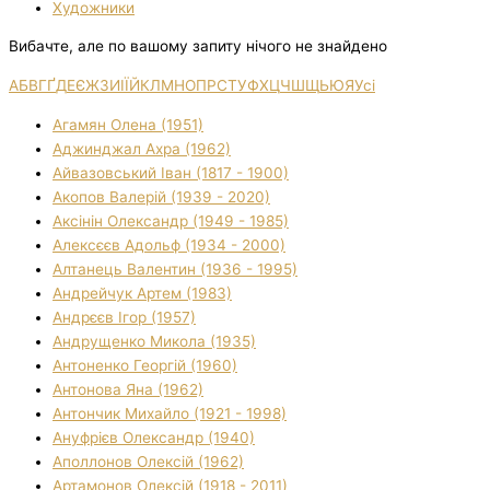
Художники
Вибачте, але по вашому запиту нічого не знайдено
А
Б
В
Г
Ґ
Д
Е
Є
Ж
З
И
І
Ї
Й
К
Л
М
Н
О
П
Р
С
Т
У
Ф
Х
Ц
Ч
Ш
Щ
Ь
Ю
Я
Усі
Агамян Олена (1951)
Аджинджал Ахра (1962)
Айвазовський Іван (1817 - 1900)
Акопов Валерій (1939 - 2020)
Аксінін Олександр (1949 - 1985)
Алексєєв Адольф (1934 - 2000)
Алтанець Валентин (1936 - 1995)
Андрейчук Артем (1983)
Андрєєв Ігор (1957)
Андрущенко Микола (1935)
Антоненко Георгій (1960)
Антонова Яна (1962)
Антончик Михайло (1921 - 1998)
Ануфрієв Олександр (1940)
Аполлонов Олексій (1962)
Артамонов Олексій (1918 - 2011)