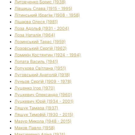
Литовченко Борис (1938)
Лівшиць Слава (1915 - 1995)
Літинський Ібрагім (1908 - 1958)
Лішаєва Олеся (1981)
Лоза Адольф (1931 - 2004)
Лоза Наталія (1964)
Лозинський Тарас (1959)
Лозовський Сергій (1962)
Ломикін Костянтин (1924 - 1994)
Лопата Василь (1941)
Лопухова Світлана (1951)
Луговський Анатолій (1918)
Луньов Сергій (1909 - 1978)
Луценко Ігор (1970)
Луцкевич Олександр (1960)
Луцкевич Юрій (1934 - 2001)
Лящук Тамара (1937)
Лящук Тимофій (1930 - 2015)
Мазур Микола (1948 - 2015)
Маков Павло (1958)
Максименко Аліна (1974)