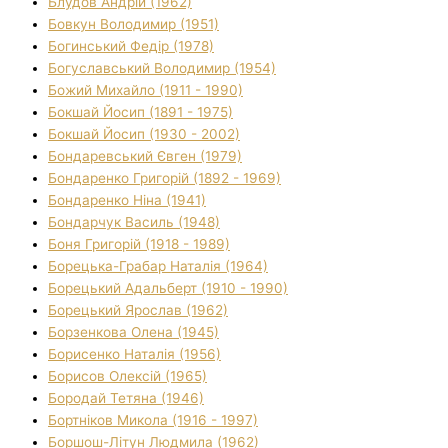
Блудов Андрій (1962)
Бовкун Володимир (1951)
Богинський Федір (1978)
Богуславський Володимир (1954)
Божий Михайло (1911 - 1990)
Бокшай Йосип (1891 - 1975)
Бокшай Йосип (1930 - 2002)
Бондаревський Євген (1979)
Бондаренко Григорій (1892 - 1969)
Бондаренко Ніна (1941)
Бондарчук Василь (1948)
Боня Григорій (1918 - 1989)
Борецька-Грабар Наталія (1964)
Борецький Адальберт (1910 - 1990)
Борецький Ярослав (1962)
Борзенкова Олена (1945)
Борисенко Наталія (1956)
Борисов Олексій (1965)
Бородай Тетяна (1946)
Бортніков Микола (1916 - 1997)
Боршош-Літун Людмила (1962)