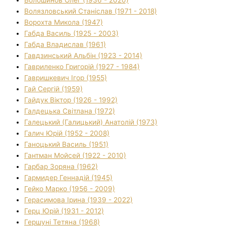
Волязловський Станіслав (1971 - 2018)
Ворохта Микола (1947)
Габда Василь (1925 - 2003)
Габда Владислав (1961)
Гавдзинський Альбін (1923 - 2014)
Гавриленко Григорій (1927 - 1984)
Гавришкевич Ігор (1955)
Гай Сергій (1959)
Гайдук Віктор (1926 - 1992)
Галдецька Світлана (1972)
Галецький (Галицький) Анатолій (1973)
Галич Юрій (1952 - 2008)
Ганоцький Василь (1951)
Гантман Мойсей (1922 - 2010)
Гарбар Зоряна (1962)
Гармидер Геннадій (1945)
Гейко Марко (1956 - 2009)
Герасимова Ірина (1939 - 2022)
Герц Юрій (1931 - 2012)
Гершуні Тетяна (1968)