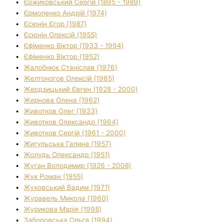
Єржиковський Сергій (1895 - 1989)
Єрмоленко Андрій (1974)
Єсюнін Єгор (1987)
Єсюнін Олексій (1955)
Єфіменко Віктор (1933 - 1994)
Єфіменко Віктор (1952)
Жалобнюк Станіслав (1976)
Желтоногов Олексій (1965)
Жердзицький Євген (1928 - 2000)
Жернова Олена (1962)
Животков Олег (1933)
Животков Олександр (1964)
Животков Сергій (1961 - 2000)
Жигульська Галина (1957)
Жолудь Олександр (1951)
Жуган Володимир (1926 - 2008)
Жук Роман (1955)
Жуковський Вадим (1971)
Журавель Микола (1960)
Журикова Марія (1998)
Заборовська Ольга (1994)