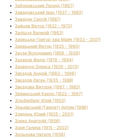
Заборовський Леонід (1967)
Завадовський Іван (1937 - 1983)
Завадяк Сергій (1987)
Зайцев Віктор (1922 - 1970)
Заліщук Валерій (1963)
Зарецька-Григор`єва Майя (1933 - 2001)
Зарецький Віктор (1925 - 1990)
Заузе Володимир (1859 - 1939)
Захаров Федір (1919 - 1994)
Захарчук Олекса (1929 - 2013)
Звєздов Андрій (1963 - 1996)
Звєздов Євген (1935 - 1988)
Звєздова Вікторія (1967 - 1983)
Звіринський Карло (1923 - 1997)
Зільберберг Юрій (1953)
Зіньківський (Гамлет) Артем (1986)
Злидень Юрий (1925 - 2001)
Зорко Анатолій (1956)
Зоря Галина (1915 - 2002)
Зюзькова Наталя (1956)