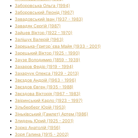
Заборовська Ольга (1994)
Заборовський Леонід (1967)
Завадовський Іван (1937 - 1983)
Завадяк Сергій (1987)
Зайцев Віктор (1922 - 1970)
Заліщук Валерій (1963)
Зарецька-Григор`єва Майя (1933 - 2001)
Зарецький Віктор (1925 - 1990)
Заузе Володимир (1859 - 1939)
Захаров Федір (1919 - 1994)
Захарчук Олекса (1929 - 2013)
Звєздов Андрій (1963 - 1996)
Звєздов Євген (1935 - 1988)
Звєздова Вікторія (1967 - 1983)
Звіринський Карло (1923 - 1997)
Зільберберг Юрій (1953)
Зіньківський (Гамлет) Артем (1986)
Злидень Юрий (1925 - 2001)
Зорко Анатолій (1956)
Зоря Галина (1915 - 2002)