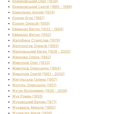
Єржиковський Олег (1939)
Єржиковський Сергій (1895 - 1989)
Єрмоленко Андрій (1974)
Єсюнін Єгор (1987)
Єсюнін Олексій (1955)
Єфіменко Віктор (1933 - 1994)
Єфіменко Віктор (1952)
Жалобнюк Станіслав (1976)
Желтоногов Олексій (1965)
Жердзицький Євген (1928 - 2000)
Жернова Олена (1962)
Животков Олег (1933)
Животков Олександр (1964)
Животков Сергій (1961 - 2000)
Жигульська Галина (1957)
Жолудь Олександр (1951)
Жуган Володимир (1926 - 2008)
Жук Роман (1955)
Жуковський Вадим (1971)
Журавель Микола (1960)
Журикова Марія (1998)