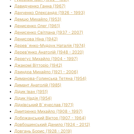
Давидченко Ганна (1967)
Данченко Олександр (1926 - 1993)
Демцю Михайло (1953)
Денисенко Олег (1961)
Денисенко Світлана (1937 - 2007)
Денисова Ніна (1942)
Дерев`янко-Мудрук Наталія (1974)
Дерев'янко Анатолій (1948 - 2020)
Дерегус Михайло (1904 - 1997)
Джакомі Вітторіо (1942)
Дзиндра Михайло (1921 - 2006)
Диманова-Голинська Тетяна (1954)
Димант Анатолій (1985)
Дідик Іван (1951)
Дідик Надія (1954)
Дідківський В`ячеслав (1971)
Дмитренко Михайло (1908 - 1997)
Добржанський Віктор (1907 - 1964)
Довбошинський Данило (1924 - 2012)
Довгань Борис (1928 - 2019)