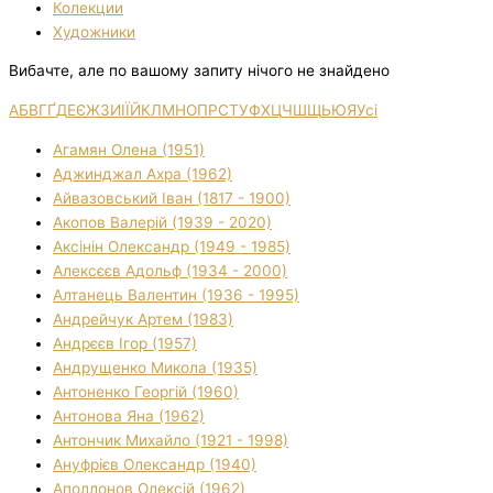
Колекции
Художники
Вибачте, але по вашому запиту нічого не знайдено
А
Б
В
Г
Ґ
Д
Е
Є
Ж
З
И
І
Ї
Й
К
Л
М
Н
О
П
Р
С
Т
У
Ф
Х
Ц
Ч
Ш
Щ
Ь
Ю
Я
Усі
Агамян Олена (1951)
Аджинджал Ахра (1962)
Айвазовський Іван (1817 - 1900)
Акопов Валерій (1939 - 2020)
Аксінін Олександр (1949 - 1985)
Алексєєв Адольф (1934 - 2000)
Алтанець Валентин (1936 - 1995)
Андрейчук Артем (1983)
Андрєєв Ігор (1957)
Андрущенко Микола (1935)
Антоненко Георгій (1960)
Антонова Яна (1962)
Антончик Михайло (1921 - 1998)
Ануфрієв Олександр (1940)
Аполлонов Олексій (1962)