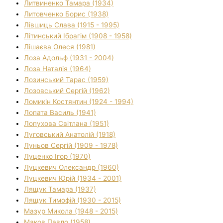
Литвиненко Тамара (1934)
Литовченко Борис (1938)
Лівшиць Слава (1915 - 1995)
Літинський Ібрагім (1908 - 1958)
Лішаєва Олеся (1981)
Лоза Адольф (1931 - 2004)
Лоза Наталія (1964)
Лозинський Тарас (1959)
Лозовський Сергій (1962)
Ломикін Костянтин (1924 - 1994)
Лопата Василь (1941)
Лопухова Світлана (1951)
Луговський Анатолій (1918)
Луньов Сергій (1909 - 1978)
Луценко Ігор (1970)
Луцкевич Олександр (1960)
Луцкевич Юрій (1934 - 2001)
Лящук Тамара (1937)
Лящук Тимофій (1930 - 2015)
Мазур Микола (1948 - 2015)
Маков Павло (1958)