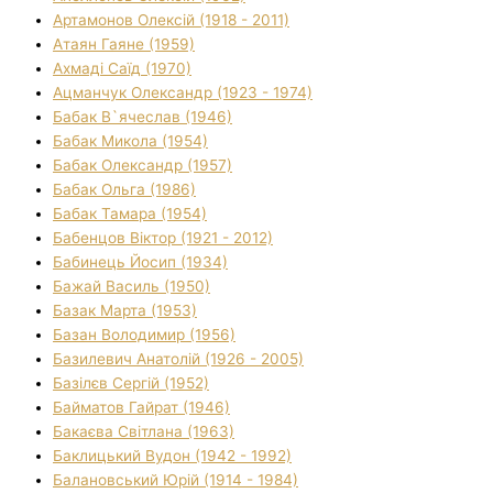
Артамонов Олексій (1918 - 2011)
Атаян Гаяне (1959)
Ахмаді Саїд (1970)
Ацманчук Олександр (1923 - 1974)
Бабак В`ячеслав (1946)
Бабак Микола (1954)
Бабак Олександр (1957)
Бабак Ольга (1986)
Бабак Тамара (1954)
Бабенцов Віктор (1921 - 2012)
Бабинець Йосип (1934)
Бажай Василь (1950)
Базак Марта (1953)
Базан Володимир (1956)
Базилевич Анатолій (1926 - 2005)
Базілєв Сергій (1952)
Байматов Гайрат (1946)
Бакаєва Світлана (1963)
Баклицький Вудон (1942 - 1992)
Балановський Юрій (1914 - 1984)