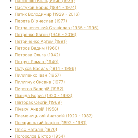
Пасівенко Володимир (1939)
Пастухов Борис (1894 - 1974)
Патик Володимир (1929 - 2016)
Перета В`ячеслав (1977)
Петрашевський Станіслав (1935 - 1996)
Петренко Євген (1946 - 2016)
Петриченко Артем (1991)
Петров Вадим (1960)
Петрова Ольга (1942)
Петрук Роман (1940)
Пєтухов Василь (1914 - 1996)
Пилипенко Іван (1957)
Пилипчук Оксана (1977)
Пирогов Валерій (1962)
Піаніда Борис (1920 - 1993)
Півторак Сергій (1969)
Пічахчі Андрій (1958)
Пламеницький Анатолій (1920 - 1982)
Плещинський Іларіон (1892 - 1961)
Плісс Наталія (1970)
Погорєлов Віктор (1954)