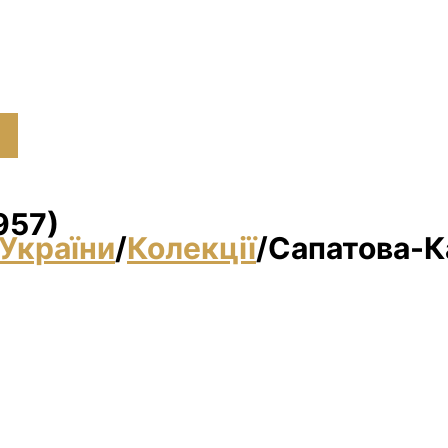
957)
України
/
Колекції
/
Сапатова-К