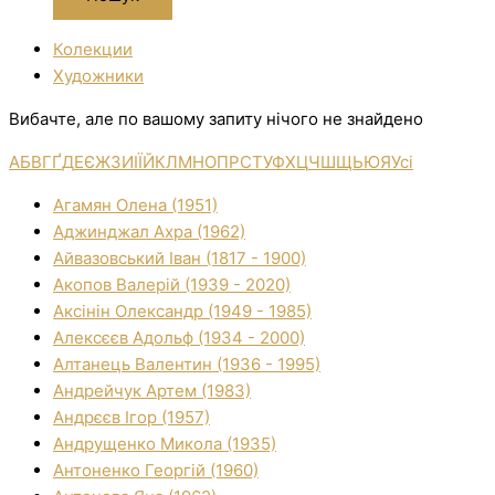
Колекции
Художники
Вибачте, але по вашому запиту нічого не знайдено
А
Б
В
Г
Ґ
Д
Е
Є
Ж
З
И
І
Ї
Й
К
Л
М
Н
О
П
Р
С
Т
У
Ф
Х
Ц
Ч
Ш
Щ
Ь
Ю
Я
Усі
Агамян Олена (1951)
Аджинджал Ахра (1962)
Айвазовський Іван (1817 - 1900)
Акопов Валерій (1939 - 2020)
Аксінін Олександр (1949 - 1985)
Алексєєв Адольф (1934 - 2000)
Алтанець Валентин (1936 - 1995)
Андрейчук Артем (1983)
Андрєєв Ігор (1957)
Андрущенко Микола (1935)
Антоненко Георгій (1960)