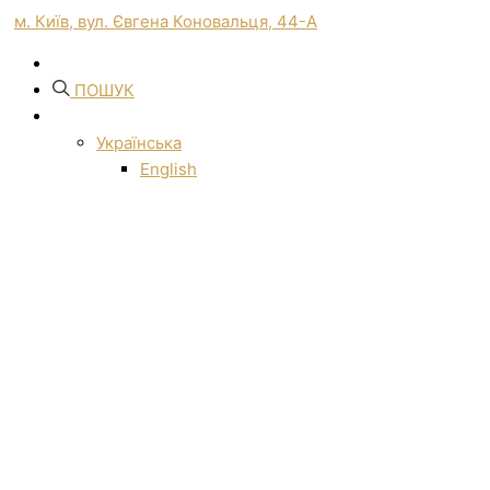
м. Київ, вул. Євгена Коновальця, 44-А
ПОШУК
Українська
English