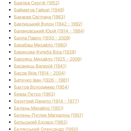
Базілєв Сергій (1952)
Байматов Гайрат (1946)
Бакаєва Світлана (1963)
Баклицький Вудон (1942 - 1992)
Балановський Юрій (1914 - 1984)
Балла Павло (1930 - 2008)
Барабаш Михайло (1980)
Баринова-Кулеба Віра (1938)
Бароянц Михайло (1925 - 2006)
Басанець Валерій (1941)
Басов Яків (1914 - 2004)
Батечко Іван (1926 - 1981)
Бахтов Володимир (1954)
Бевза Петро (1963)
Безуглий Данило (1914 - 1977)
Белень Михайло (1951)
Белень-Пуглик Магдаліна (1951)
Бельський Едуард (1963)
Белянський Олександр (1950)