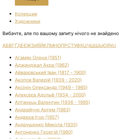
Колекции
Художники
Вибачте, але по вашому запиту нічого не знайдено
А
Б
В
Г
Ґ
Д
Е
Є
Ж
З
И
І
Ї
Й
К
Л
М
Н
О
П
Р
С
Т
У
Ф
Х
Ц
Ч
Ш
Щ
Ь
Ю
Я
Усі
Агамян Олена (1951)
Аджинджал Ахра (1962)
Айвазовський Іван (1817 - 1900)
Акопов Валерій (1939 - 2020)
Аксінін Олександр (1949 - 1985)
Алексєєв Адольф (1934 - 2000)
Алтанець Валентин (1936 - 1995)
Андрейчук Артем (1983)
Андрєєв Ігор (1957)
Андрущенко Микола (1935)
Антоненко Георгій (1960)