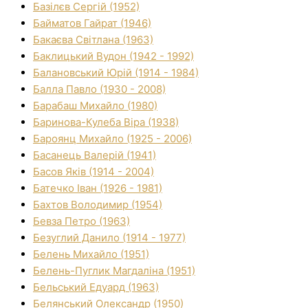
Базілєв Сергій (1952)
Байматов Гайрат (1946)
Бакаєва Світлана (1963)
Баклицький Вудон (1942 - 1992)
Балановський Юрій (1914 - 1984)
Балла Павло (1930 - 2008)
Барабаш Михайло (1980)
Баринова-Кулеба Віра (1938)
Бароянц Михайло (1925 - 2006)
Басанець Валерій (1941)
Басов Яків (1914 - 2004)
Батечко Іван (1926 - 1981)
Бахтов Володимир (1954)
Бевза Петро (1963)
Безуглий Данило (1914 - 1977)
Белень Михайло (1951)
Белень-Пуглик Магдаліна (1951)
Бельський Едуард (1963)
Белянський Олександр (1950)