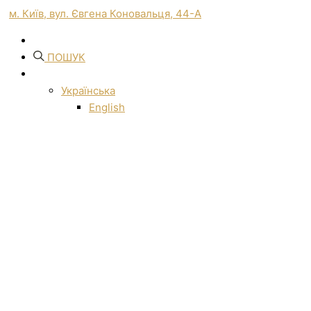
м. Київ, вул. Євгена Коновальця, 44-А
ПОШУК
Українська
English