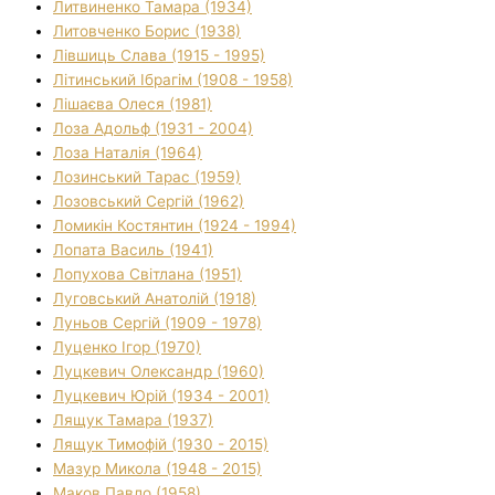
Литвиненко Тамара (1934)
Литовченко Борис (1938)
Лівшиць Слава (1915 - 1995)
Літинський Ібрагім (1908 - 1958)
Лішаєва Олеся (1981)
Лоза Адольф (1931 - 2004)
Лоза Наталія (1964)
Лозинський Тарас (1959)
Лозовський Сергій (1962)
Ломикін Костянтин (1924 - 1994)
Лопата Василь (1941)
Лопухова Світлана (1951)
Луговський Анатолій (1918)
Луньов Сергій (1909 - 1978)
Луценко Ігор (1970)
Луцкевич Олександр (1960)
Луцкевич Юрій (1934 - 2001)
Лящук Тамара (1937)
Лящук Тимофій (1930 - 2015)
Мазур Микола (1948 - 2015)
Маков Павло (1958)