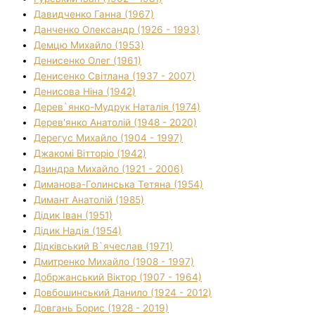
Давидченко Ганна (1967)
Данченко Олександр (1926 - 1993)
Демцю Михайло (1953)
Денисенко Олег (1961)
Денисенко Світлана (1937 - 2007)
Денисова Ніна (1942)
Дерев`янко-Мудрук Наталія (1974)
Дерев'янко Анатолій (1948 - 2020)
Дерегус Михайло (1904 - 1997)
Джакомі Вітторіо (1942)
Дзиндра Михайло (1921 - 2006)
Диманова-Голинська Тетяна (1954)
Димант Анатолій (1985)
Дідик Іван (1951)
Дідик Надія (1954)
Дідківський В`ячеслав (1971)
Дмитренко Михайло (1908 - 1997)
Добржанський Віктор (1907 - 1964)
Довбошинський Данило (1924 - 2012)
Довгань Борис (1928 - 2019)