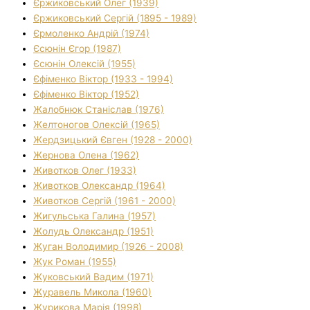
Єржиковський Олег (1939)
Єржиковський Сергій (1895 - 1989)
Єрмоленко Андрій (1974)
Єсюнін Єгор (1987)
Єсюнін Олексій (1955)
Єфіменко Віктор (1933 - 1994)
Єфіменко Віктор (1952)
Жалобнюк Станіслав (1976)
Желтоногов Олексій (1965)
Жердзицький Євген (1928 - 2000)
Жернова Олена (1962)
Животков Олег (1933)
Животков Олександр (1964)
Животков Сергій (1961 - 2000)
Жигульська Галина (1957)
Жолудь Олександр (1951)
Жуган Володимир (1926 - 2008)
Жук Роман (1955)
Жуковський Вадим (1971)
Журавель Микола (1960)
Журикова Марія (1998)