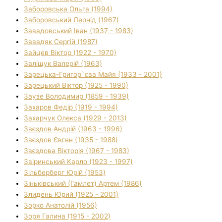
Заборовська Ольга (1994)
Заборовський Леонід (1967)
Завадовський Іван (1937 - 1983)
Завадяк Сергій (1987)
Зайцев Віктор (1922 - 1970)
Заліщук Валерій (1963)
Зарецька-Григор`єва Майя (1933 - 2001)
Зарецький Віктор (1925 - 1990)
Заузе Володимир (1859 - 1939)
Захаров Федір (1919 - 1994)
Захарчук Олекса (1929 - 2013)
Звєздов Андрій (1963 - 1996)
Звєздов Євген (1935 - 1988)
Звєздова Вікторія (1967 - 1983)
Звіринський Карло (1923 - 1997)
Зільберберг Юрій (1953)
Зіньківський (Гамлет) Артем (1986)
Злидень Юрий (1925 - 2001)
Зорко Анатолій (1956)
Зоря Галина (1915 - 2002)