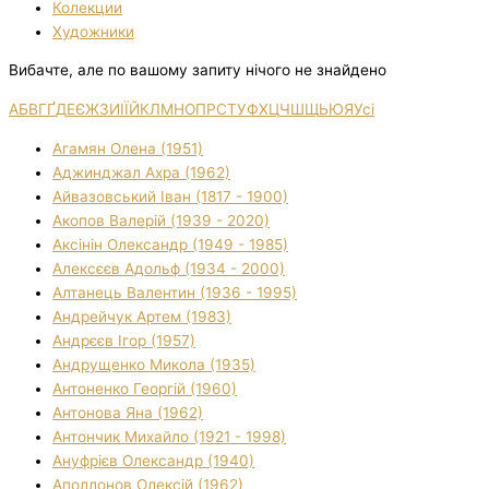
Колекции
Художники
Вибачте, але по вашому запиту нічого не знайдено
А
Б
В
Г
Ґ
Д
Е
Є
Ж
З
И
І
Ї
Й
К
Л
М
Н
О
П
Р
С
Т
У
Ф
Х
Ц
Ч
Ш
Щ
Ь
Ю
Я
Усі
Агамян Олена (1951)
Аджинджал Ахра (1962)
Айвазовський Іван (1817 - 1900)
Акопов Валерій (1939 - 2020)
Аксінін Олександр (1949 - 1985)
Алексєєв Адольф (1934 - 2000)
Алтанець Валентин (1936 - 1995)
Андрейчук Артем (1983)
Андрєєв Ігор (1957)
Андрущенко Микола (1935)
Антоненко Георгій (1960)
Антонова Яна (1962)
Антончик Михайло (1921 - 1998)
Ануфрієв Олександр (1940)
Аполлонов Олексій (1962)