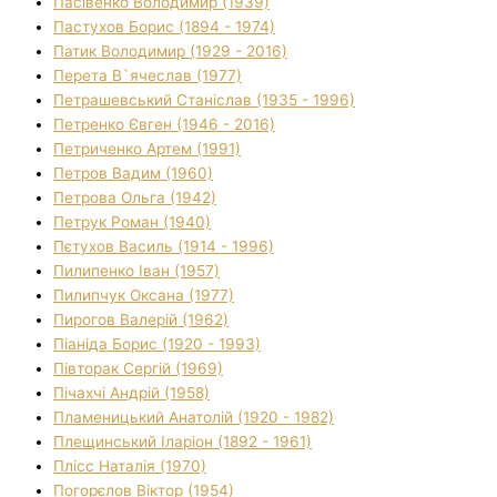
Пасівенко Володимир (1939)
Пастухов Борис (1894 - 1974)
Патик Володимир (1929 - 2016)
Перета В`ячеслав (1977)
Петрашевський Станіслав (1935 - 1996)
Петренко Євген (1946 - 2016)
Петриченко Артем (1991)
Петров Вадим (1960)
Петрова Ольга (1942)
Петрук Роман (1940)
Пєтухов Василь (1914 - 1996)
Пилипенко Іван (1957)
Пилипчук Оксана (1977)
Пирогов Валерій (1962)
Піаніда Борис (1920 - 1993)
Півторак Сергій (1969)
Пічахчі Андрій (1958)
Пламеницький Анатолій (1920 - 1982)
Плещинський Іларіон (1892 - 1961)
Плісс Наталія (1970)
Погорєлов Віктор (1954)