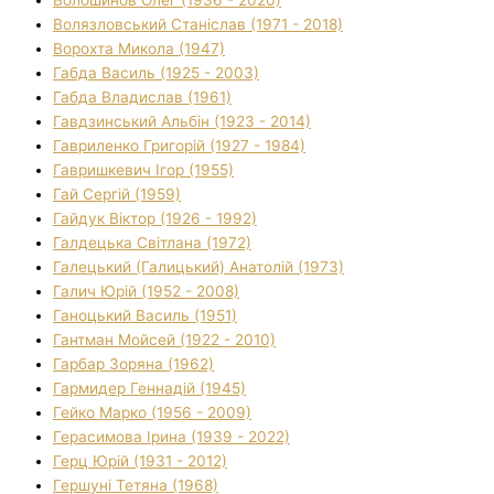
Волязловський Станіслав (1971 - 2018)
Ворохта Микола (1947)
Габда Василь (1925 - 2003)
Габда Владислав (1961)
Гавдзинський Альбін (1923 - 2014)
Гавриленко Григорій (1927 - 1984)
Гавришкевич Ігор (1955)
Гай Сергій (1959)
Гайдук Віктор (1926 - 1992)
Галдецька Світлана (1972)
Галецький (Галицький) Анатолій (1973)
Галич Юрій (1952 - 2008)
Ганоцький Василь (1951)
Гантман Мойсей (1922 - 2010)
Гарбар Зоряна (1962)
Гармидер Геннадій (1945)
Гейко Марко (1956 - 2009)
Герасимова Ірина (1939 - 2022)
Герц Юрій (1931 - 2012)
Гершуні Тетяна (1968)