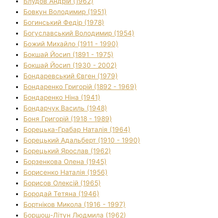
Блудов Андрій (1962)
Бовкун Володимир (1951)
Богинський Федір (1978)
Богуславський Володимир (1954)
Божий Михайло (1911 - 1990)
Бокшай Йосип (1891 - 1975)
Бокшай Йосип (1930 - 2002)
Бондаревський Євген (1979)
Бондаренко Григорій (1892 - 1969)
Бондаренко Ніна (1941)
Бондарчук Василь (1948)
Боня Григорій (1918 - 1989)
Борецька-Грабар Наталія (1964)
Борецький Адальберт (1910 - 1990)
Борецький Ярослав (1962)
Борзенкова Олена (1945)
Борисенко Наталія (1956)
Борисов Олексій (1965)
Бородай Тетяна (1946)
Бортніков Микола (1916 - 1997)
Боршош-Літун Людмила (1962)