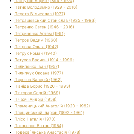
Пастухов Борис (1894 - 1974)
Патик Володимир (1929 - 2016)
Перета В`ячеслав (1977)
Петрашевський Станіслав (1935 - 1996)
Петренко Євген (1946 - 2016)
Петриченко Артем (1991)
Петров Вадим (1960)
Петрова Ольга (1942)
Петрук Роман (1940)
Пєтухов Василь (1914 - 1996)
Пилипенко Іван (1957)
Пилипчук Оксана (1977)
Пирогов Валерій (1962)
Піаніда Борис (1920 - 1993)
Півторак Сергій (1969)
Пічахчі Андрій (1958)
Пламеницький Анатолій (1920 - 1982)
Плещинський Іларіон (1892 - 1961)
Плісс Наталія (1970)
Погорєлов Віктор (1954)
Подерв`янська Анастасія (1978)