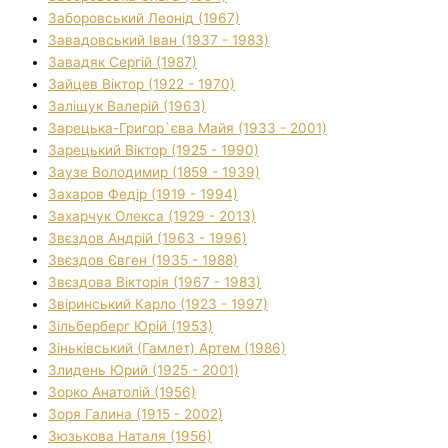
Заборовський Леонід (1967)
Завадовський Іван (1937 - 1983)
Завадяк Сергій (1987)
Зайцев Віктор (1922 - 1970)
Заліщук Валерій (1963)
Зарецька-Григор`єва Майя (1933 - 2001)
Зарецький Віктор (1925 - 1990)
Заузе Володимир (1859 - 1939)
Захаров Федір (1919 - 1994)
Захарчук Олекса (1929 - 2013)
Звєздов Андрій (1963 - 1996)
Звєздов Євген (1935 - 1988)
Звєздова Вікторія (1967 - 1983)
Звіринський Карло (1923 - 1997)
Зільберберг Юрій (1953)
Зіньківський (Гамлет) Артем (1986)
Злидень Юрий (1925 - 2001)
Зорко Анатолій (1956)
Зоря Галина (1915 - 2002)
Зюзькова Наталя (1956)