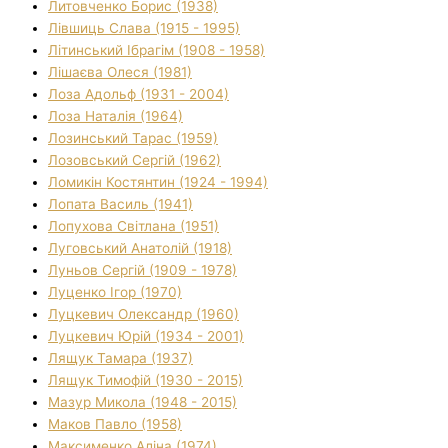
Литовченко Борис (1938)
Лівшиць Слава (1915 - 1995)
Літинський Ібрагім (1908 - 1958)
Лішаєва Олеся (1981)
Лоза Адольф (1931 - 2004)
Лоза Наталія (1964)
Лозинський Тарас (1959)
Лозовський Сергій (1962)
Ломикін Костянтин (1924 - 1994)
Лопата Василь (1941)
Лопухова Світлана (1951)
Луговський Анатолій (1918)
Луньов Сергій (1909 - 1978)
Луценко Ігор (1970)
Луцкевич Олександр (1960)
Луцкевич Юрій (1934 - 2001)
Лящук Тамара (1937)
Лящук Тимофій (1930 - 2015)
Мазур Микола (1948 - 2015)
Маков Павло (1958)
Максименко Аліна (1974)