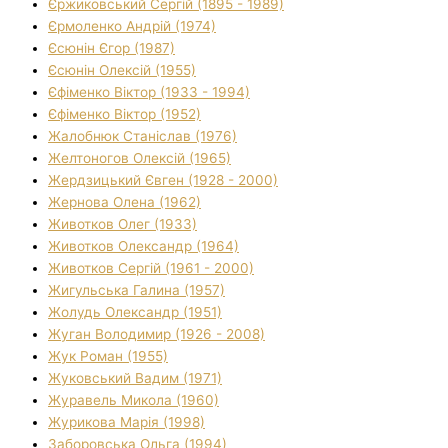
Єржиковський Сергій (1895 - 1989)
Єрмоленко Андрій (1974)
Єсюнін Єгор (1987)
Єсюнін Олексій (1955)
Єфіменко Віктор (1933 - 1994)
Єфіменко Віктор (1952)
Жалобнюк Станіслав (1976)
Желтоногов Олексій (1965)
Жердзицький Євген (1928 - 2000)
Жернова Олена (1962)
Животков Олег (1933)
Животков Олександр (1964)
Животков Сергій (1961 - 2000)
Жигульська Галина (1957)
Жолудь Олександр (1951)
Жуган Володимир (1926 - 2008)
Жук Роман (1955)
Жуковський Вадим (1971)
Журавель Микола (1960)
Журикова Марія (1998)
Заборовська Ольга (1994)