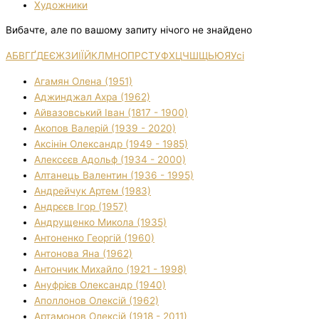
Художники
Вибачте, але по вашому запиту нічого не знайдено
А
Б
В
Г
Ґ
Д
Е
Є
Ж
З
И
І
Ї
Й
К
Л
М
Н
О
П
Р
С
Т
У
Ф
Х
Ц
Ч
Ш
Щ
Ь
Ю
Я
Усі
Агамян Олена (1951)
Аджинджал Ахра (1962)
Айвазовський Іван (1817 - 1900)
Акопов Валерій (1939 - 2020)
Аксінін Олександр (1949 - 1985)
Алексєєв Адольф (1934 - 2000)
Алтанець Валентин (1936 - 1995)
Андрейчук Артем (1983)
Андрєєв Ігор (1957)
Андрущенко Микола (1935)
Антоненко Георгій (1960)
Антонова Яна (1962)
Антончик Михайло (1921 - 1998)
Ануфрієв Олександр (1940)
Аполлонов Олексій (1962)
Артамонов Олексій (1918 - 2011)