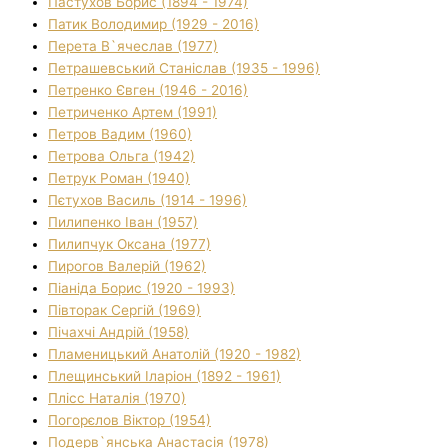
Пастухов Борис (1894 - 1974)
Патик Володимир (1929 - 2016)
Перета В`ячеслав (1977)
Петрашевський Станіслав (1935 - 1996)
Петренко Євген (1946 - 2016)
Петриченко Артем (1991)
Петров Вадим (1960)
Петрова Ольга (1942)
Петрук Роман (1940)
Пєтухов Василь (1914 - 1996)
Пилипенко Іван (1957)
Пилипчук Оксана (1977)
Пирогов Валерій (1962)
Піаніда Борис (1920 - 1993)
Півторак Сергій (1969)
Пічахчі Андрій (1958)
Пламеницький Анатолій (1920 - 1982)
Плещинський Іларіон (1892 - 1961)
Плісс Наталія (1970)
Погорєлов Віктор (1954)
Подерв`янська Анастасія (1978)