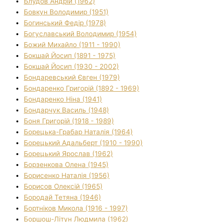
Блудов Андрій (1962)
Бовкун Володимир (1951)
Богинський Федір (1978)
Богуславський Володимир (1954)
Божий Михайло (1911 - 1990)
Бокшай Йосип (1891 - 1975)
Бокшай Йосип (1930 - 2002)
Бондаревський Євген (1979)
Бондаренко Григорій (1892 - 1969)
Бондаренко Ніна (1941)
Бондарчук Василь (1948)
Боня Григорій (1918 - 1989)
Борецька-Грабар Наталія (1964)
Борецький Адальберт (1910 - 1990)
Борецький Ярослав (1962)
Борзенкова Олена (1945)
Борисенко Наталія (1956)
Борисов Олексій (1965)
Бородай Тетяна (1946)
Бортніков Микола (1916 - 1997)
Боршош-Літун Людмила (1962)