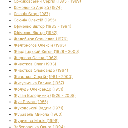
Єржиковський Сергій (1895 - 1989)
Єрмоленко Андрій (1974)
Єсюнін Єгор (1987)
Єсюнін Олексій (1955)
Єфіменко Віктор (1933 - 1994)
Єфіменко Віктор (1952)
Жалобнюк Станіслав (1976)
Желтоногов Олексій (1965)
Жердзицький Євген (1928 - 2000)
Жернова Олена (1962)
Животков Олег (1933)
Животков Олександр (1964)
Животков Сергій (1961 - 2000)
Жигульська Галина (1957)
Жолудь Олександр (1951)
Жуган Володимир (1926 - 2008)
Жук Роман (1955)
Жуковський Вадим (1971)
Журавель Микола (1960)
Журикова Марія (1998)
Заборовська Ольга (1994)