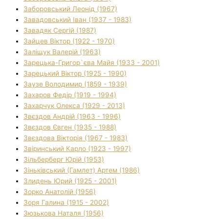
Заборовський Леонід (1967)
Завадовський Іван (1937 - 1983)
Завадяк Сергій (1987)
Зайцев Віктор (1922 - 1970)
Заліщук Валерій (1963)
Зарецька-Григор`єва Майя (1933 - 2001)
Зарецький Віктор (1925 - 1990)
Заузе Володимир (1859 - 1939)
Захаров Федір (1919 - 1994)
Захарчук Олекса (1929 - 2013)
Звєздов Андрій (1963 - 1996)
Звєздов Євген (1935 - 1988)
Звєздова Вікторія (1967 - 1983)
Звіринський Карло (1923 - 1997)
Зільберберг Юрій (1953)
Зіньківський (Гамлет) Артем (1986)
Злидень Юрий (1925 - 2001)
Зорко Анатолій (1956)
Зоря Галина (1915 - 2002)
Зюзькова Наталя (1956)