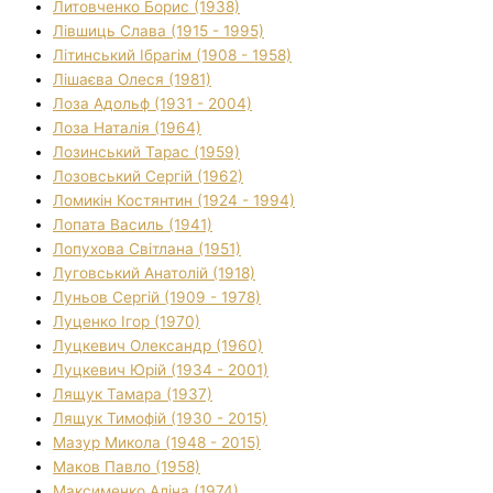
Литовченко Борис (1938)
Лівшиць Слава (1915 - 1995)
Літинський Ібрагім (1908 - 1958)
Лішаєва Олеся (1981)
Лоза Адольф (1931 - 2004)
Лоза Наталія (1964)
Лозинський Тарас (1959)
Лозовський Сергій (1962)
Ломикін Костянтин (1924 - 1994)
Лопата Василь (1941)
Лопухова Світлана (1951)
Луговський Анатолій (1918)
Луньов Сергій (1909 - 1978)
Луценко Ігор (1970)
Луцкевич Олександр (1960)
Луцкевич Юрій (1934 - 2001)
Лящук Тамара (1937)
Лящук Тимофій (1930 - 2015)
Мазур Микола (1948 - 2015)
Маков Павло (1958)
Максименко Аліна (1974)