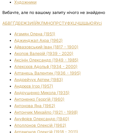
Художники
Вибачте, але по вашому запиту нічого не знайдено
А
Б
В
Г
Ґ
Д
Е
Є
Ж
З
И
І
Ї
Й
К
Л
М
Н
О
П
Р
С
Т
У
Ф
Х
Ц
Ч
Ш
Щ
Ь
Ю
Я
Усі
Агамян Олена (1951)
Аджинджал Ахра (1962)
Айвазовський Іван (1817 - 1900)
Акопов Валерій (1939 - 2020)
Аксінін Олександр (1949 - 1985)
Алексєєв Адольф (1934 - 2000)
Алтанець Валентин (1936 - 1995)
Андрейчук Артем (1983)
Андрєєв Ігор (1957)
Андрущенко Микола (1935)
Антоненко Георгій (1960)
Антонова Яна (1962)
Антончик Михайло (1921 - 1998)
Ануфрієв Олександр (1940)
Аполлонов Олексій (1962)
Артамонов Олексій (1918 - 2011)