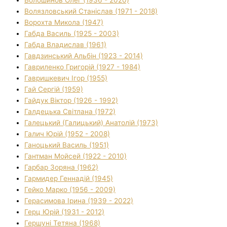
Волязловський Станіслав (1971 - 2018)
Ворохта Микола (1947)
Габда Василь (1925 - 2003)
Габда Владислав (1961)
Гавдзинський Альбін (1923 - 2014)
Гавриленко Григорій (1927 - 1984)
Гавришкевич Ігор (1955)
Гай Сергій (1959)
Гайдук Віктор (1926 - 1992)
Галдецька Світлана (1972)
Галецький (Галицький) Анатолій (1973)
Галич Юрій (1952 - 2008)
Ганоцький Василь (1951)
Гантман Мойсей (1922 - 2010)
Гарбар Зоряна (1962)
Гармидер Геннадій (1945)
Гейко Марко (1956 - 2009)
Герасимова Ірина (1939 - 2022)
Герц Юрій (1931 - 2012)
Гершуні Тетяна (1968)