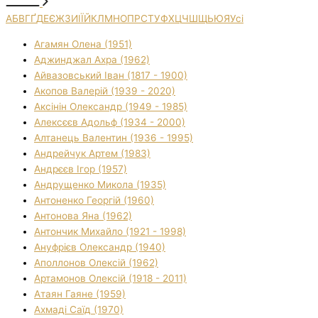
А
Б
В
Г
Ґ
Д
Е
Є
Ж
З
И
І
Ї
Й
К
Л
М
Н
О
П
Р
С
Т
У
Ф
Х
Ц
Ч
Ш
Щ
Ь
Ю
Я
Усі
Агамян Олена (1951)
Аджинджал Ахра (1962)
Айвазовський Іван (1817 - 1900)
Акопов Валерій (1939 - 2020)
Аксінін Олександр (1949 - 1985)
Алексєєв Адольф (1934 - 2000)
Алтанець Валентин (1936 - 1995)
Андрейчук Артем (1983)
Андрєєв Ігор (1957)
Андрущенко Микола (1935)
Антоненко Георгій (1960)
Антонова Яна (1962)
Антончик Михайло (1921 - 1998)
Ануфрієв Олександр (1940)
Аполлонов Олексій (1962)
Артамонов Олексій (1918 - 2011)
Атаян Гаяне (1959)
Ахмаді Саїд (1970)