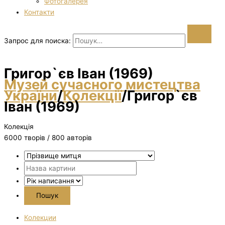
Фотогалерея
Контакти
Запрос для поиска:
Григор`єв Іван (1969)
Музей сучасного мистецтва
України
/
Колекції
/
Григор`єв
Іван (1969)
Колекція
6000 творiв / 800 авторів
Колекции