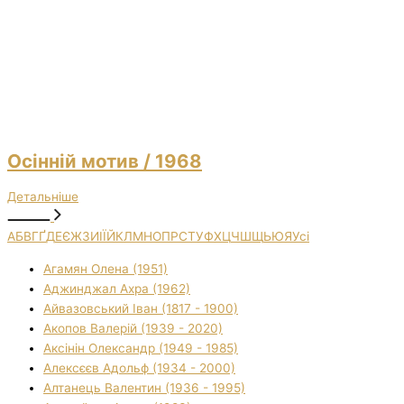
Осінній мотив
/ 1968
Детальніше
А
Б
В
Г
Ґ
Д
Е
Є
Ж
З
И
І
Ї
Й
К
Л
М
Н
О
П
Р
С
Т
У
Ф
Х
Ц
Ч
Ш
Щ
Ь
Ю
Я
Усі
Агамян Олена (1951)
Аджинджал Ахра (1962)
Айвазовський Іван (1817 - 1900)
Акопов Валерій (1939 - 2020)
Аксінін Олександр (1949 - 1985)
Алексєєв Адольф (1934 - 2000)
Алтанець Валентин (1936 - 1995)