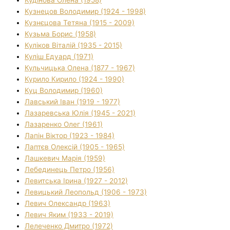
Кудінова Олена (1958)
Кузнецов Володимир (1924 - 1998)
Кузнєцова Тетяна (1915 - 2009)
Кузьма Борис (1958)
Куліков Віталій (1935 - 2015)
Куліш Едуард (1971)
Кульчицька Олена (1877 - 1967)
Курило Кирило (1924 - 1990)
Куц Володимир (1960)
Лавський Іван (1919 - 1977)
Лазаревська Юлія (1945 - 2021)
Лазаренко Олег (1961)
Лапін Віктор (1923 - 1984)
Лаптєв Олексій (1905 - 1965)
Лашкевич Марія (1959)
Лебединець Петро (1956)
Левитська Ірина (1927 - 2012)
Левицький Леопольд (1906 - 1973)
Левич Олександр (1963)
Левич Яким (1933 - 2019)
Лелеченко Дмитро (1972)