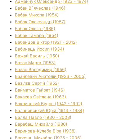
Ацманчук Олександр (1923 - 1974)
Бабак В`ячеслав (1946)
Бабак Микола (1954)
Бабак Олександр (1957)
Бабак Ольга (1986)
Бабак Тамара (1954)
Бабенцов Віктор (1921 - 2012)
Бабинець Йосип (1934)
Бажай Василь (1950)
Базак Марта (1953)
Базан Володимир (1956)
Базилевич Анатолій (1926 - 2005)
Базілєв Сергій (1952)
Байматов Гайрат (1946)
Бакаєва Світлана (1963)
Баклицький Вудон (1942 - 1992)
Балановський Юрій (1914 - 1984)
Балла Павло (1930 - 2008)
Барабаш Михайло (1980)
Баринова-Кулеба Віра (1938)
Бароянц Михайло (1925 - 2006)