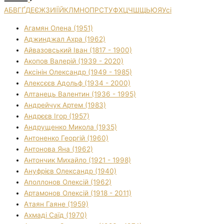
А
Б
В
Г
Ґ
Д
Е
Є
Ж
З
И
І
Ї
Й
К
Л
М
Н
О
П
Р
С
Т
У
Ф
Х
Ц
Ч
Ш
Щ
Ь
Ю
Я
Усі
Агамян Олена (1951)
Аджинджал Ахра (1962)
Айвазовський Іван (1817 - 1900)
Акопов Валерій (1939 - 2020)
Аксінін Олександр (1949 - 1985)
Алексєєв Адольф (1934 - 2000)
Алтанець Валентин (1936 - 1995)
Андрейчук Артем (1983)
Андрєєв Ігор (1957)
Андрущенко Микола (1935)
Антоненко Георгій (1960)
Антонова Яна (1962)
Антончик Михайло (1921 - 1998)
Ануфрієв Олександр (1940)
Аполлонов Олексій (1962)
Артамонов Олексій (1918 - 2011)
Атаян Гаяне (1959)
Ахмаді Саїд (1970)