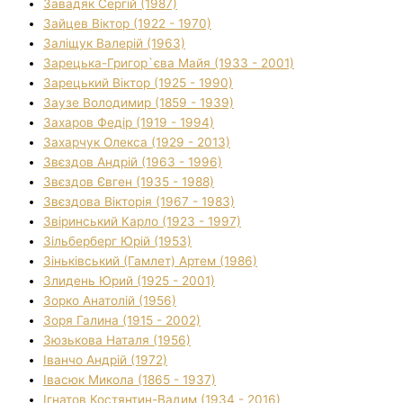
Завадяк Сергій (1987)
Зайцев Віктор (1922 - 1970)
Заліщук Валерій (1963)
Зарецька-Григор`єва Майя (1933 - 2001)
Зарецький Віктор (1925 - 1990)
Заузе Володимир (1859 - 1939)
Захаров Федір (1919 - 1994)
Захарчук Олекса (1929 - 2013)
Звєздов Андрій (1963 - 1996)
Звєздов Євген (1935 - 1988)
Звєздова Вікторія (1967 - 1983)
Звіринський Карло (1923 - 1997)
Зільберберг Юрій (1953)
Зіньківський (Гамлет) Артем (1986)
Злидень Юрий (1925 - 2001)
Зорко Анатолій (1956)
Зоря Галина (1915 - 2002)
Зюзькова Наталя (1956)
Іванчо Андрій (1972)
Івасюк Микола (1865 - 1937)
Ігнатов Костянтин-Вадим (1934 - 2016)