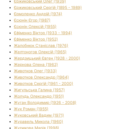
Єржиковський Олег (1939)
Єржиковський Сергій (1895 - 1989)
Єрмоленко Андрій (1974)
Єсюнін Єгор (1987)
Єсюнін Олексій (1955)
Єфіменко Віктор (1933 - 1994)
Єфіменко Віктор (1952)
Жалобнюк Станіслав (1976)
Желтоногов Олексій (1965)
Жердзицький Євген (1928 - 2000)
Жернова Олена (1962)
Животков Олег (1933)
Животков Олександр (1964)
Животков Сергій (1961 - 2000)
Жигульська Галина (1957)
Жолудь Олександр (1951)
Жуган Володимир (1926 - 2008)
Жук Роман (1955)
Жуковський Вадим (1971)
Журавель Микола (1960)
Журикова Марія (1998)