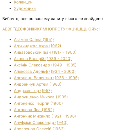
Колекции
Художники
Вибачте, але по вашому запиту нічого не знайдено
А
Б
В
Г
Ґ
Д
Е
Є
Ж
З
И
І
Ї
Й
К
Л
М
Н
О
П
Р
С
Т
У
Ф
Х
Ц
Ч
Ш
Щ
Ь
Ю
Я
Усі
Агамян Олена (1951)
Аджинджал Ахра (1962)
Айвазовський Іван (1817 - 1900)
Акопов Валерій (1939 - 2020)
Аксінін Олександр (1949 - 1985)
Алексєєв Адольф (1934 - 2000)
Алтанець Валентин (1936 - 1995)
Андрейчук Артем (1983)
Андрєєв Ігор (1957)
Андрущенко Микола (1935)
Антоненко Георгій (1960)
Антонова Яна (1962)
Антончик Михайло (1921 - 1998)
Ануфрієв Олександр (1940)
Аполлонов Олексій (1962)