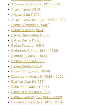
Артамонов Олексій (1918 - 2011)
Атаян Гаяне (1959)
Ахмаді Саїд (1970)
Ацманчук Олександр (1923 - 1974)
Бабак В`ячеслав (1946)
Бабак Микола (1954)
Бабак Олександр (1957)
Бабак Ольга (1986)
Бабак Тамара (1954)
Бабенцов Віктор (1921 - 2012)
Бабинець Йосип (1934)
Бажай Василь (1950)
Базак Марта (1953)
Базан Володимир (1956)
Базилевич Анатолій (1926 - 2005)
Базілєв Сергій (1952)
Байматов Гайрат (1946)
Бакаєва Світлана (1963)
Баклицький Вудон (1942 - 1992)
Балановський Юрій (1914 - 1984)