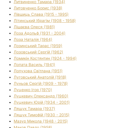
Литвиненко Тамара (1934)
Литовченко Борис (1938)
Лівшиць Слава (1915 - 1995)
Літинський Ібрагім (1908 - 1958)
Лішаєва Олеся (1981)
Лоза Адольф (1931 - 2004)
Лоза Наталія (1964)
Лозинський Тарас (1959)
Лозовський Сергій (1962)
Ломикін Костянтин (1924 - 1994)
Лопата Василь (1941)
Лопухова Світлана (1951)
Луговський Анатолій (1918)
Луньов Сергій (1909 - 1978)
Луценко Ігор (1970)
Луцкевич Олександр (1960)
Луцкевич Юрій (1934 - 2001)
Лящук Тамара (1937)
Лящук Тимофій (1930 - 2015)
Мазур Микола (1948 - 2015)
Маков Павло (1958)