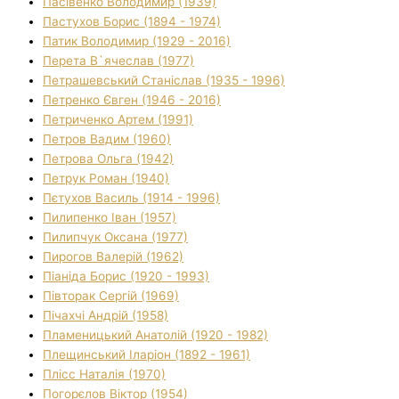
Пасівенко Володимир (1939)
Пастухов Борис (1894 - 1974)
Патик Володимир (1929 - 2016)
Перета В`ячеслав (1977)
Петрашевський Станіслав (1935 - 1996)
Петренко Євген (1946 - 2016)
Петриченко Артем (1991)
Петров Вадим (1960)
Петрова Ольга (1942)
Петрук Роман (1940)
Пєтухов Василь (1914 - 1996)
Пилипенко Іван (1957)
Пилипчук Оксана (1977)
Пирогов Валерій (1962)
Піаніда Борис (1920 - 1993)
Півторак Сергій (1969)
Пічахчі Андрій (1958)
Пламеницький Анатолій (1920 - 1982)
Плещинський Іларіон (1892 - 1961)
Плісс Наталія (1970)
Погорєлов Віктор (1954)