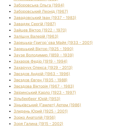
Заборовська Ольга (1994)
Заборовський Леонід (1967)
Завадовський Іван (1937 - 1983)
Завадяк Сергій (1987)
Зайцев Віктор (1922 - 1970)
Заліщук Валерій (1963)
Зарецька-Григор`єва Майя (1933 - 2001)
Зарецький Віктор (1925 - 1990)
Заузе Володимир (1859 - 1939)
Захаров Федір (1919 - 1994)
Захарчук Олекса (1929 - 2013)
Звєздов Андрій (1963 - 1996)
Звєздов Євген (1935 - 1988)
Звєздова Вікторія (1967 - 1983)
Звіринський Карло (1923 - 1997)
Зільберберг Юрій (1953)
Зіньківський (Гамлет) Артем (1986)
Злидень Юрий (1925 - 2001)
Зорко Анатолій (1956)
Зоря Галина (1915 - 2002)