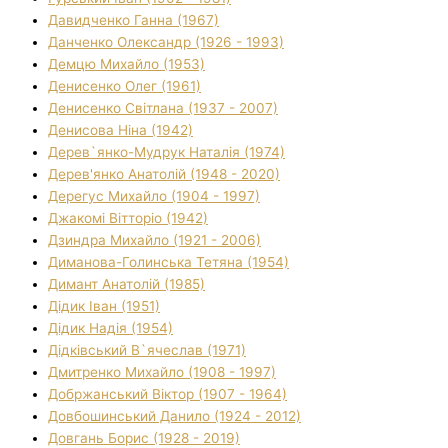
Давидченко Ганна (1967)
Данченко Олександр (1926 - 1993)
Демцю Михайло (1953)
Денисенко Олег (1961)
Денисенко Світлана (1937 - 2007)
Денисова Ніна (1942)
Дерев`янко-Мудрук Наталія (1974)
Дерев'янко Анатолій (1948 - 2020)
Дерегус Михайло (1904 - 1997)
Джакомі Вітторіо (1942)
Дзиндра Михайло (1921 - 2006)
Диманова-Голинська Тетяна (1954)
Димант Анатолій (1985)
Дідик Іван (1951)
Дідик Надія (1954)
Дідківський В`ячеслав (1971)
Дмитренко Михайло (1908 - 1997)
Добржанський Віктор (1907 - 1964)
Довбошинський Данило (1924 - 2012)
Довгань Борис (1928 - 2019)