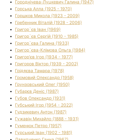
Городнічева-Луцкевич Галина (1947)
Горська Алла (1925 - 1970)
Горшков Микола (1923 - 2009)
Гребенник Віталій (1928 - 2006)
Григор`єв Іван (1969)
Григор`єв Сергій (1910 - 1985)
Григор`єва Галина (1933)
Григор`єва-Клімова Ольга (1984)
Григор'єв Ігор (1934 - 1977)
Григоров Віктор (1939 - 2002)
Грідяєва Тамара (1978)
Громовий Олександр (1958)
Грунзовський Олег (1950)
Губарєв Деніс (1987)
Губов Олександр (1931)
Губський Ігор (1954 - 2022)
Гудзикевич Антон (1987)
Гужавін Михайло (1888 - 1931)
Гуменюк Петро (1957)
Гурський Іван (1902 - 1981)
Давидченко Ганна (1967)