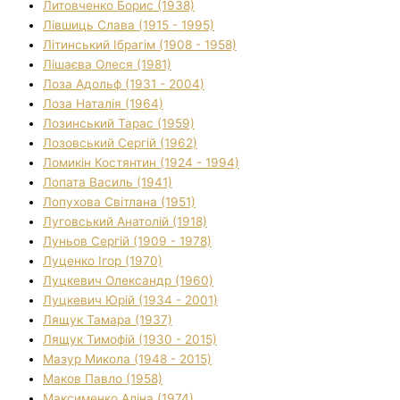
Литовченко Борис (1938)
Лівшиць Слава (1915 - 1995)
Літинський Ібрагім (1908 - 1958)
Лішаєва Олеся (1981)
Лоза Адольф (1931 - 2004)
Лоза Наталія (1964)
Лозинський Тарас (1959)
Лозовський Сергій (1962)
Ломикін Костянтин (1924 - 1994)
Лопата Василь (1941)
Лопухова Світлана (1951)
Луговський Анатолій (1918)
Луньов Сергій (1909 - 1978)
Луценко Ігор (1970)
Луцкевич Олександр (1960)
Луцкевич Юрій (1934 - 2001)
Лящук Тамара (1937)
Лящук Тимофій (1930 - 2015)
Мазур Микола (1948 - 2015)
Маков Павло (1958)
Максименко Аліна (1974)