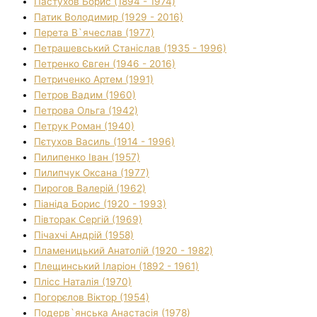
Пастухов Борис (1894 - 1974)
Патик Володимир (1929 - 2016)
Перета В`ячеслав (1977)
Петрашевський Станіслав (1935 - 1996)
Петренко Євген (1946 - 2016)
Петриченко Артем (1991)
Петров Вадим (1960)
Петрова Ольга (1942)
Петрук Роман (1940)
Пєтухов Василь (1914 - 1996)
Пилипенко Іван (1957)
Пилипчук Оксана (1977)
Пирогов Валерій (1962)
Піаніда Борис (1920 - 1993)
Півторак Сергій (1969)
Пічахчі Андрій (1958)
Пламеницький Анатолій (1920 - 1982)
Плещинський Іларіон (1892 - 1961)
Плісс Наталія (1970)
Погорєлов Віктор (1954)
Подерв`янська Анастасія (1978)