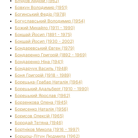
Блудов Андрій (1962)
Бовкун Володимир (1951)
Богинський Федір (1978)
Богуславський Володимир (1954)
Божий Михайло (1911 - 1990)
Бокшай Йосип (1891 - 1975)
Бокшай Йосип (1930 - 2002)
Бондаревський Євген (1979)
Бондаренко Григорій (1892 - 1969)
Бондаренко Ніна (1941)
Бондарчук Василь (1948)
Боня Григорій (1918 - 1989)
Борецька-Грабар Наталія (1964)
Борецький Адальберт (1910 - 1990)
Борецький Ярослав (1962)
Борзенкова Олена (1945)
Борисенко Наталія (1956)
Борисов Олексій (1965)
Бородай Тетяна (1946)
Бортніков Микола (1916 - 1997)
Боршош-Літун Людмила (1962)