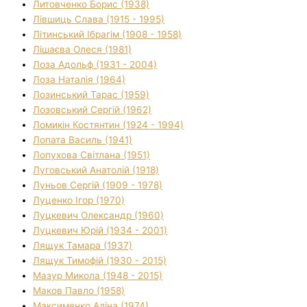
Литовченко Борис (1938)
Лівшиць Слава (1915 - 1995)
Літинський Ібрагім (1908 - 1958)
Лішаєва Олеся (1981)
Лоза Адольф (1931 - 2004)
Лоза Наталія (1964)
Лозинський Тарас (1959)
Лозовський Сергій (1962)
Ломикін Костянтин (1924 - 1994)
Лопата Василь (1941)
Лопухова Світлана (1951)
Луговський Анатолій (1918)
Луньов Сергій (1909 - 1978)
Луценко Ігор (1970)
Луцкевич Олександр (1960)
Луцкевич Юрій (1934 - 2001)
Лящук Тамара (1937)
Лящук Тимофій (1930 - 2015)
Мазур Микола (1948 - 2015)
Маков Павло (1958)
Максименко Аліна (1974)