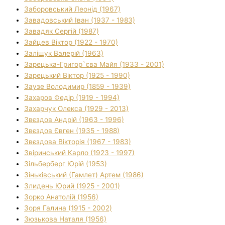
Заборовський Леонід (1967)
Завадовський Іван (1937 - 1983)
Завадяк Сергій (1987)
Зайцев Віктор (1922 - 1970)
Заліщук Валерій (1963)
Зарецька-Григор`єва Майя (1933 - 2001)
Зарецький Віктор (1925 - 1990)
Заузе Володимир (1859 - 1939)
Захаров Федір (1919 - 1994)
Захарчук Олекса (1929 - 2013)
Звєздов Андрій (1963 - 1996)
Звєздов Євген (1935 - 1988)
Звєздова Вікторія (1967 - 1983)
Звіринський Карло (1923 - 1997)
Зільберберг Юрій (1953)
Зіньківський (Гамлет) Артем (1986)
Злидень Юрий (1925 - 2001)
Зорко Анатолій (1956)
Зоря Галина (1915 - 2002)
Зюзькова Наталя (1956)