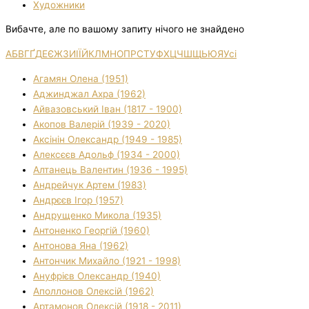
Художники
Вибачте, але по вашому запиту нічого не знайдено
А
Б
В
Г
Ґ
Д
Е
Є
Ж
З
И
І
Ї
Й
К
Л
М
Н
О
П
Р
С
Т
У
Ф
Х
Ц
Ч
Ш
Щ
Ь
Ю
Я
Усі
Агамян Олена (1951)
Аджинджал Ахра (1962)
Айвазовський Іван (1817 - 1900)
Акопов Валерій (1939 - 2020)
Аксінін Олександр (1949 - 1985)
Алексєєв Адольф (1934 - 2000)
Алтанець Валентин (1936 - 1995)
Андрейчук Артем (1983)
Андрєєв Ігор (1957)
Андрущенко Микола (1935)
Антоненко Георгій (1960)
Антонова Яна (1962)
Антончик Михайло (1921 - 1998)
Ануфрієв Олександр (1940)
Аполлонов Олексій (1962)
Артамонов Олексій (1918 - 2011)