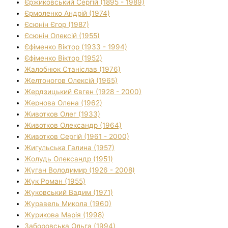
Єржиковський Сергій (1895 - 1989)
Єрмоленко Андрій (1974)
Єсюнін Єгор (1987)
Єсюнін Олексій (1955)
Єфіменко Віктор (1933 - 1994)
Єфіменко Віктор (1952)
Жалобнюк Станіслав (1976)
Желтоногов Олексій (1965)
Жердзицький Євген (1928 - 2000)
Жернова Олена (1962)
Животков Олег (1933)
Животков Олександр (1964)
Животков Сергій (1961 - 2000)
Жигульська Галина (1957)
Жолудь Олександр (1951)
Жуган Володимир (1926 - 2008)
Жук Роман (1955)
Жуковський Вадим (1971)
Журавель Микола (1960)
Журикова Марія (1998)
Заборовська Ольга (1994)