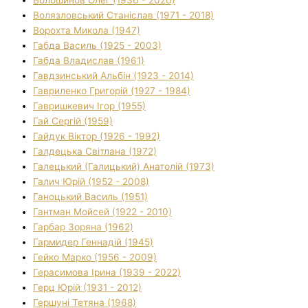
Волязловський Станіслав (1971 - 2018)
Ворохта Микола (1947)
Габда Василь (1925 - 2003)
Габда Владислав (1961)
Гавдзинський Альбін (1923 - 2014)
Гавриленко Григорій (1927 - 1984)
Гавришкевич Ігор (1955)
Гай Сергій (1959)
Гайдук Віктор (1926 - 1992)
Галдецька Світлана (1972)
Галецький (Галицький) Анатолій (1973)
Галич Юрій (1952 - 2008)
Ганоцький Василь (1951)
Гантман Мойсей (1922 - 2010)
Гарбар Зоряна (1962)
Гармидер Геннадій (1945)
Гейко Марко (1956 - 2009)
Герасимова Ірина (1939 - 2022)
Герц Юрій (1931 - 2012)
Гершуні Тетяна (1968)