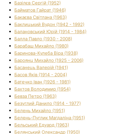
Базілєв Сергій (1952)
Байматов Гайрат (1946)
Бакаєва Світлана (1963)
Баклицький Вудон (1942 - 1992)
Балановський Юрій (1914 - 1984)
Балла Павло (1930 - 2008)
Барабаш Михайло (1980)
Баринова-Кулеба Віра (1938)
Бароянц Михайло (1925 - 2006)
Басанець Валерій (1941)
Басов Яків (1914 - 2004)
Батечко Іван (1926 - 1981)
Бахтов Володимир (1954)
Бевза Петро (1963)
Безуглий Данило (1914 - 1977)
Белень Михайло (1951)
Белень-Пуглик Магдаліна (1951)
Бельський Едуард (1963)
Белянський Олександр (1950)