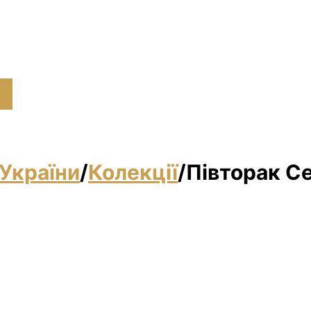
України
/
Колекції
/
Півторак Се