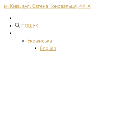
м. Київ, вул. Євгена Коновальця, 44-А
ПОШУК
Українська
English