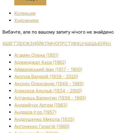
Колекции
Художники
Вибачте, але по вашому запиту нічого не знайдено
А
Б
В
Г
Ґ
Д
Е
Є
Ж
З
И
І
Ї
Й
К
Л
М
Н
О
П
Р
С
Т
У
Ф
Х
Ц
Ч
Ш
Щ
Ь
Ю
Я
Усі
Агамян Олена (1951)
Аджинджал Ахра (1962)
Айвазовський Іван (1817 - 1900)
Акопов Валерій (1939 - 2020)
Аксінін Олександр (1949 - 1985)
Алексєєв Адольф (1934 - 2000)
Алтанець Валентин (1936 - 1995)
Андрейчук Артем (1983)
Андрєєв Ігор (1957)
Андрущенко Микола (1935)
Антоненко Георгій (1960)