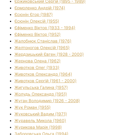
Єржиковський Сергій (1895 - 1989)
Єрмоленко Андрій (1974)
Єсюнін Єгор (1987)
Єсюнін Олексій (1955)
Єфіменко Віктор (1933 - 1994)
Єфіменко Віктор (1952)
Жалобнюк Станіслав (1976)
Желтоногов Олексій (1965)
Жердзицький Євген (1928 - 2000)
Жернова Олена (1962)
Животков Олег (1933)
Животков Олександр (1964)
Животков Сергій (1961 - 2000)
Жигульська Галина (1957)
Жолудь Олександр (1951)
Жуган Володимир (1926 - 2008)
Жук Роман (1955)
Жуковський Вадим (1971)
Журавель Микола (1960)
Журикова Марія (1998)
Заборовська Ольга (1994)