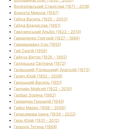
Волязловський Станіслав (1971 - 2018)
Ворохта Микола (1947)
Габда Василь (1925 - 2003)
Габда Владислав (1961)
Гавдзинський Альбін (1923 - 2014)
Гавриленко Григорій (1927 - 1984)
Гавришкевич Ігор (1955)
Гай Сергій (1959)
Гайдук Віктор (1926 - 1992)
Галдецька Світлана (1972)
Галецький (Галицький) Анатолій (1973)
Галич Юрій (1952 - 2008)
Ганоцький Василь (1951)
Гантман Мойсей (1922 - 2010)
Гарбар Зоряна (1962)
Гармидер Геннадій (1945)
Гейко Марко (1956 - 2009)
Герасимова Ірина (1939 - 2022)
Герц Юрій (1931 - 2012)
Гершуні Тетяна (1968)