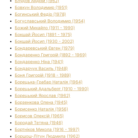
Блудов Андрій (1962)
Бовкун Володимир (1951)
Богинський Федір (1978)
Богуславський Володимир (1954)
Божий Михайло (1911 - 1990)
Бокшай Йосип (1891 - 1975)
Бокшай Йосип (1930 - 2002)
Бондаревський Євген (1979)
Бондаренко Григорій (1892 - 1969)
Бондаренко Ніна (1941)
Бондарчук Василь (1948)
Боня Григорій (1918 - 1989)
Борецька-Грабар Наталія (1964)
Борецький Адальберт (1910 - 1990)
Борецький Ярослав (1962)
Борзенкова Олена (1945)
Борисенко Наталія (1956)
Борисов Олексій (1965)
Бородай Тетяна (1946)
Бортніков Микола (1916 - 1997)
Боршош-Літун Людмила (1962)