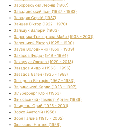
Заборовський Леонід (1967)
Завадовський Іван (1937 - 1983)
Завадяк Сергій (1987)
Зайцев Віктор (1922 - 1970)
Заліщук Валерій (1963)
Зарецька-Григор`єва Майя (1933 - 2001)
Зарецький Віктор (1925 - 1990)
Заузе Володимир (1859 - 1939)
Захаров Федір (1919 - 1994)
Захарчук Олекса (1929 - 2013)
Звєздов Андрій (1963 - 1996)
Звєздов Євген (1935 - 1988)
Звєздова Вікторія (1967 - 1983)
Звіринський Карло (1923 - 1997)
Зільберберг Юрій (1953)
Зіньківський (Гамлет) Артем (1986)
Злидень Юрий (1925 - 2001)
Зорко Анатолій (1956)
Зоря Галина (1915 - 2002)
Зюзькова Наталя (1956)