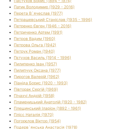
Пастухов Борис (1894 - 1974)
Патик Володимир (1929 - 2016)
Перета В`ячеслав (1977)
Петрашевський Станіслав (1935 - 1996)
Петренко Євген (1946 - 2016)
Петриченко Артем (1991)
Петров Вадим (1960)
Петрова Ольга (1942)
Петрук Роман (1940)
Пєтухов Василь (1914 - 1996)
Пилипенко Іван (1957)
Пилипчук Оксана (1977)
Пирогов Валерій (1962)
Піаніда Борис (1920 - 1993)
Півторак Сергій (1969)
Пічахчі Андрій (1958)
Пламеницький Анатолій (1920 - 1982)
Плещинський Іларіон (1892 - 1961)
Плісс Наталія (1970)
Погорєлов Віктор (1954)
Подерв`янська Анастасія (1978)