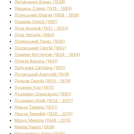
Литовченко Борис (1938)
Лівшиць Слава (1915 - 1995)
Літинський Ібрагім (1908 - 1958)
Лішаєва Олеся (1981)
Лоза Адольф (1931 - 2004)
Лоза Наталія (1964)
Лозинський Тарас (1959)
Лозовський Сергій (1962)
Ломикін Костянтин (1924 - 1994)
Лопата Василь (1941)
Лопухова Світлана (1951)
Луговський Анатолій (1918)
Луньов Сергій (1909 - 1978)
Луценко Ігор (1970)
Луцкевич Олександр (1960)
Луцкевич Юрій (1934 - 2001)
Лящук Тамара (1937)
Лящук Тимофій (1930 - 2015)
Мазур Микола (1948 - 2015)
Маков Павло (1958)
Максименко Аліна (1974)