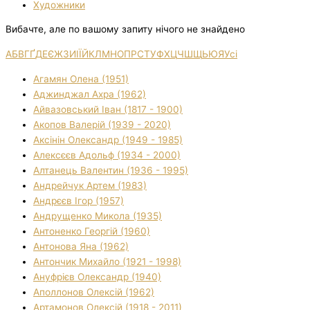
Художники
Вибачте, але по вашому запиту нічого не знайдено
А
Б
В
Г
Ґ
Д
Е
Є
Ж
З
И
І
Ї
Й
К
Л
М
Н
О
П
Р
С
Т
У
Ф
Х
Ц
Ч
Ш
Щ
Ь
Ю
Я
Усі
Агамян Олена (1951)
Аджинджал Ахра (1962)
Айвазовський Іван (1817 - 1900)
Акопов Валерій (1939 - 2020)
Аксінін Олександр (1949 - 1985)
Алексєєв Адольф (1934 - 2000)
Алтанець Валентин (1936 - 1995)
Андрейчук Артем (1983)
Андрєєв Ігор (1957)
Андрущенко Микола (1935)
Антоненко Георгій (1960)
Антонова Яна (1962)
Антончик Михайло (1921 - 1998)
Ануфрієв Олександр (1940)
Аполлонов Олексій (1962)
Артамонов Олексій (1918 - 2011)