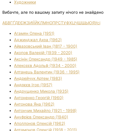
Художники
Вибачте, але по вашому запиту нічого не знайдено
А
Б
В
Г
Ґ
Д
Е
Є
Ж
З
И
І
Ї
Й
К
Л
М
Н
О
П
Р
С
Т
У
Ф
Х
Ц
Ч
Ш
Щ
Ь
Ю
Я
Усі
Агамян Олена (1951)
Аджинджал Ахра (1962)
Айвазовський Іван (1817 - 1900)
Акопов Валерій (1939 - 2020)
Аксінін Олександр (1949 - 1985)
Алексєєв Адольф (1934 - 2000)
Алтанець Валентин (1936 - 1995)
Андрейчук Артем (1983)
Андрєєв Ігор (1957)
Андрущенко Микола (1935)
Антоненко Георгій (1960)
Антонова Яна (1962)
Антончик Михайло (1921 - 1998)
Ануфрієв Олександр (1940)
Аполлонов Олексій (1962)
Артамонов Олексій (1918 - 2011)