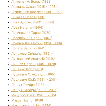
Литовченко Борис (1938)
Лівшиць Слава (1915 - 1995)
Літинський Ібрагім (1908 - 1958)
Лішаєва Олеся (1981)
Лоза Адольф (1931 - 2004)
Лоза Наталія (1964)
Лозинський Тарас (1959)
Лозовський Сергій (1962)
Ломикін Костянтин (1924 - 1994)
Лопата Василь (1941)
Лопухова Світлана (1951)
Луговський Анатолій (1918)
Луньов Сергій (1909 - 1978)
Луценко Ігор (1970)
Луцкевич Олександр (1960)
Луцкевич Юрій (1934 - 2001)
Лящук Тамара (1937)
Лящук Тимофій (1930 - 2015)
Мазур Микола (1948 - 2015)
Маков Павло (1958)
Максименко Аліна (1974)