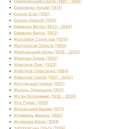
Єржиковський Сергій (1895 - 1989)
Єрмоленко Андрій (1974)
Єсюнін Єгор (1987)
Єсюнін Олексій (1955)
Єфіменко Віктор (1933 - 1994)
Єфіменко Віктор (1952)
Жалобнюк Станіслав (1976)
Желтоногов Олексій (1965)
Жердзицький Євген (1928 - 2000)
Жернова Олена (1962)
Животков Олег (1933)
Животков Олександр (1964)
Животков Сергій (1961 - 2000)
Жигульська Галина (1957)
Жолудь Олександр (1951)
Жуган Володимир (1926 - 2008)
Жук Роман (1955)
Жуковський Вадим (1971)
Журавель Микола (1960)
Журикова Марія (1998)
Заборовська Ольга (1994)