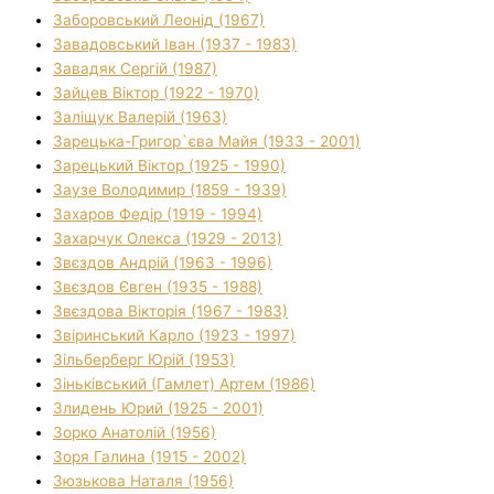
Заборовський Леонід (1967)
Завадовський Іван (1937 - 1983)
Завадяк Сергій (1987)
Зайцев Віктор (1922 - 1970)
Заліщук Валерій (1963)
Зарецька-Григор`єва Майя (1933 - 2001)
Зарецький Віктор (1925 - 1990)
Заузе Володимир (1859 - 1939)
Захаров Федір (1919 - 1994)
Захарчук Олекса (1929 - 2013)
Звєздов Андрій (1963 - 1996)
Звєздов Євген (1935 - 1988)
Звєздова Вікторія (1967 - 1983)
Звіринський Карло (1923 - 1997)
Зільберберг Юрій (1953)
Зіньківський (Гамлет) Артем (1986)
Злидень Юрий (1925 - 2001)
Зорко Анатолій (1956)
Зоря Галина (1915 - 2002)
Зюзькова Наталя (1956)