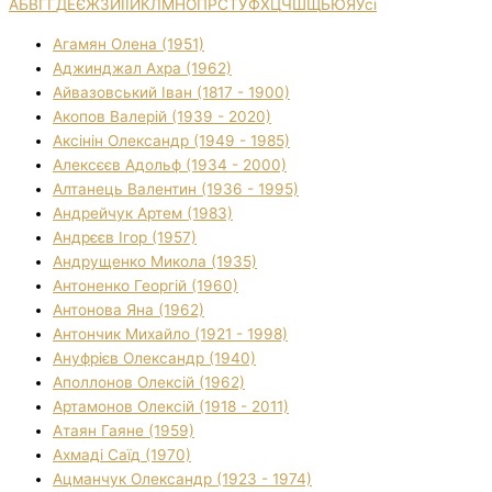
А
Б
В
Г
Ґ
Д
Е
Є
Ж
З
И
І
Ї
Й
К
Л
М
Н
О
П
Р
С
Т
У
Ф
Х
Ц
Ч
Ш
Щ
Ь
Ю
Я
Усі
Агамян Олена (1951)
Аджинджал Ахра (1962)
Айвазовський Іван (1817 - 1900)
Акопов Валерій (1939 - 2020)
Аксінін Олександр (1949 - 1985)
Алексєєв Адольф (1934 - 2000)
Алтанець Валентин (1936 - 1995)
Андрейчук Артем (1983)
Андрєєв Ігор (1957)
Андрущенко Микола (1935)
Антоненко Георгій (1960)
Антонова Яна (1962)
Антончик Михайло (1921 - 1998)
Ануфрієв Олександр (1940)
Аполлонов Олексій (1962)
Артамонов Олексій (1918 - 2011)
Атаян Гаяне (1959)
Ахмаді Саїд (1970)
Ацманчук Олександр (1923 - 1974)