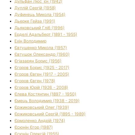
Дульфан Люс`єн (1942)
Дуплій Сергій (1958)
Дуфинець Микола (1954)
Дьерке Гейза (1991)
Дьяковський Гліб (1996)
Ерделі Адальберт (1891 - 1955)
Ехін Володимир
Євтушенко Микола (1957)
Євтушок Олександр (1960)
Єгіазарян Борис (1956)
Єгоров Борис (1925 - 2017)
Єгоров Євген (1917 - 2005)
Єгоров Євген (1978)
Єгоров Юрій (1926 - 2008)
Єлева Костянтин (1897 - 1950)
Ємець Володимир (1938 - 2019)
Єржиковський Олег (1939)
Єржиковський Сергій (1895 - 1989)
Єрмоленко Андрій (1974)
Єсюнін Єгор (1987)
Єсюнін Олексій (1955)