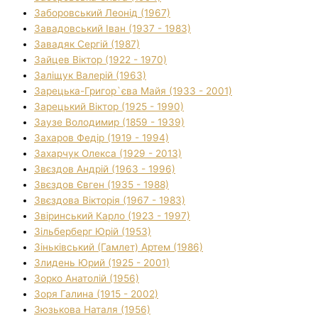
Заборовський Леонід (1967)
Завадовський Іван (1937 - 1983)
Завадяк Сергій (1987)
Зайцев Віктор (1922 - 1970)
Заліщук Валерій (1963)
Зарецька-Григор`єва Майя (1933 - 2001)
Зарецький Віктор (1925 - 1990)
Заузе Володимир (1859 - 1939)
Захаров Федір (1919 - 1994)
Захарчук Олекса (1929 - 2013)
Звєздов Андрій (1963 - 1996)
Звєздов Євген (1935 - 1988)
Звєздова Вікторія (1967 - 1983)
Звіринський Карло (1923 - 1997)
Зільберберг Юрій (1953)
Зіньківський (Гамлет) Артем (1986)
Злидень Юрий (1925 - 2001)
Зорко Анатолій (1956)
Зоря Галина (1915 - 2002)
Зюзькова Наталя (1956)