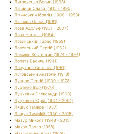
Литовченко Борис (1938)
Лівшиць Слава (1915 - 1995)
Літинський Ібрагім (1908 - 1958)
Лішаєва Олеся (1981)
Лоза Адольф (1931 - 2004)
Лоза Наталія (1964)
Лозинський Тарас (1959)
Лозовський Сергій (1962)
Ломикін Костянтин (1924 - 1994)
Лопата Василь (1941)
Лопухова Світлана (1951)
Луговський Анатолій (1918)
Луньов Сергій (1909 - 1978)
Луценко Ігор (1970)
Луцкевич Олександр (1960)
Луцкевич Юрій (1934 - 2001)
Лящук Тамара (1937)
Лящук Тимофій (1930 - 2015)
Мазур Микола (1948 - 2015)
Маков Павло (1958)
Максименко Аліна (1974)