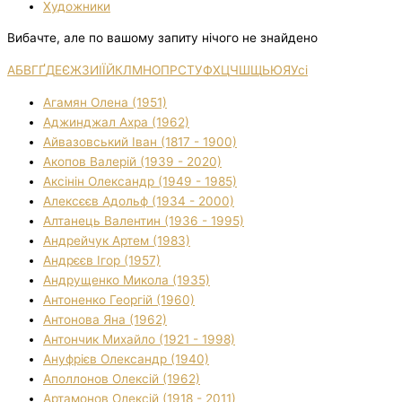
Художники
Вибачте, але по вашому запиту нічого не знайдено
А
Б
В
Г
Ґ
Д
Е
Є
Ж
З
И
І
Ї
Й
К
Л
М
Н
О
П
Р
С
Т
У
Ф
Х
Ц
Ч
Ш
Щ
Ь
Ю
Я
Усі
Агамян Олена (1951)
Аджинджал Ахра (1962)
Айвазовський Іван (1817 - 1900)
Акопов Валерій (1939 - 2020)
Аксінін Олександр (1949 - 1985)
Алексєєв Адольф (1934 - 2000)
Алтанець Валентин (1936 - 1995)
Андрейчук Артем (1983)
Андрєєв Ігор (1957)
Андрущенко Микола (1935)
Антоненко Георгій (1960)
Антонова Яна (1962)
Антончик Михайло (1921 - 1998)
Ануфрієв Олександр (1940)
Аполлонов Олексій (1962)
Артамонов Олексій (1918 - 2011)