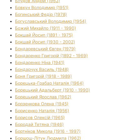
Блудов Андрій (1962)
Бовкун Володимир (1951)
Богинський Федір (1978)
Богуславський Володимир (1954)
Божий Михайло (1911 - 1990)
Бокшай Йосип (1891 - 1975)
Бокшай Йосип (1930 - 2002)
Бондаревський Євген (1979)
Бондаренко Григорій (1892 - 1969)
Бондаренко Ніна (1941)
Бондарчук Василь (1948)
Боня Григорій (1918 - 1989)
Борецька-Грабар Наталія (1964)
Борецький Адальберт (1910 - 1990)
Борецький Ярослав (1962)
Борзенкова Олена (1945)
Борисенко Наталія (1956)
Борисов Олексій (1965)
Бородай Тетяна (1946)
Бортніков Микола (1916 - 1997)
Боршош-Літун Людмила (1962)