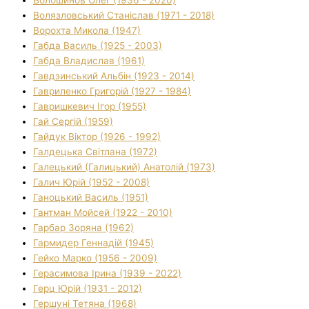
Волязловський Станіслав (1971 - 2018)
Ворохта Микола (1947)
Габда Василь (1925 - 2003)
Габда Владислав (1961)
Гавдзинський Альбін (1923 - 2014)
Гавриленко Григорій (1927 - 1984)
Гавришкевич Ігор (1955)
Гай Сергій (1959)
Гайдук Віктор (1926 - 1992)
Галдецька Світлана (1972)
Галецький (Галицький) Анатолій (1973)
Галич Юрій (1952 - 2008)
Ганоцький Василь (1951)
Гантман Мойсей (1922 - 2010)
Гарбар Зоряна (1962)
Гармидер Геннадій (1945)
Гейко Марко (1956 - 2009)
Герасимова Ірина (1939 - 2022)
Герц Юрій (1931 - 2012)
Гершуні Тетяна (1968)