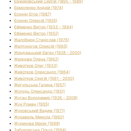
Єржиковський Сергій (1895 - 1989)
Єрмоленко Андрій (1974)
Єсюнін Єгор (1987)
Єсюнін Олексій (1955)
Єфіменко Віктор (1933 - 1994)
Єфіменко Віктор (1952)
Жалобнюк Станіслав (1976)
Желтоногов Олексій (1965)
Жердзицький Євген (1928 - 2000)
Жернова Олена (1962)
Животков Олег (1933)
Животков Олександр (1964)
Животков Сергій (1961 - 2000)
Жигульська Галина (1957)
Жолудь Олександр (1951)
Жуган Володимир (1926 - 2008)
Жук Роман (1955)
Жуковський Вадим (1971)
Журавель Микола (1960)
Журикова Марія (1998)
Заборовська Ольга (1994)