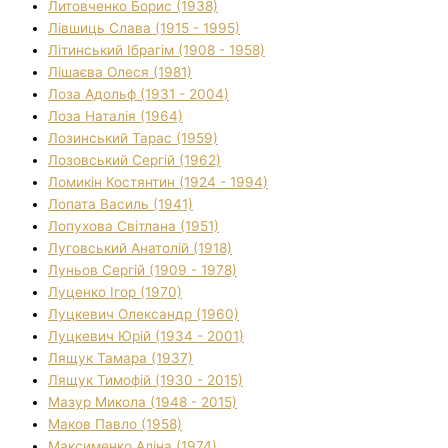
Литовченко Борис (1938)
Лівшиць Слава (1915 - 1995)
Літинський Ібрагім (1908 - 1958)
Лішаєва Олеся (1981)
Лоза Адольф (1931 - 2004)
Лоза Наталія (1964)
Лозинський Тарас (1959)
Лозовський Сергій (1962)
Ломикін Костянтин (1924 - 1994)
Лопата Василь (1941)
Лопухова Світлана (1951)
Луговський Анатолій (1918)
Луньов Сергій (1909 - 1978)
Луценко Ігор (1970)
Луцкевич Олександр (1960)
Луцкевич Юрій (1934 - 2001)
Лящук Тамара (1937)
Лящук Тимофій (1930 - 2015)
Мазур Микола (1948 - 2015)
Маков Павло (1958)
Максименко Аліна (1974)