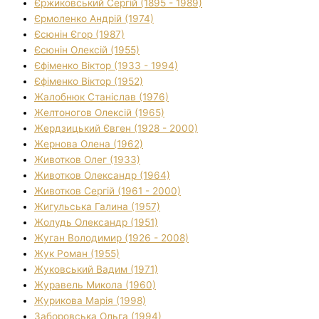
Єржиковський Сергій (1895 - 1989)
Єрмоленко Андрій (1974)
Єсюнін Єгор (1987)
Єсюнін Олексій (1955)
Єфіменко Віктор (1933 - 1994)
Єфіменко Віктор (1952)
Жалобнюк Станіслав (1976)
Желтоногов Олексій (1965)
Жердзицький Євген (1928 - 2000)
Жернова Олена (1962)
Животков Олег (1933)
Животков Олександр (1964)
Животков Сергій (1961 - 2000)
Жигульська Галина (1957)
Жолудь Олександр (1951)
Жуган Володимир (1926 - 2008)
Жук Роман (1955)
Жуковський Вадим (1971)
Журавель Микола (1960)
Журикова Марія (1998)
Заборовська Ольга (1994)