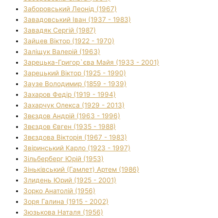
Заборовський Леонід (1967)
Завадовський Іван (1937 - 1983)
Завадяк Сергій (1987)
Зайцев Віктор (1922 - 1970)
Заліщук Валерій (1963)
Зарецька-Григор`єва Майя (1933 - 2001)
Зарецький Віктор (1925 - 1990)
Заузе Володимир (1859 - 1939)
Захаров Федір (1919 - 1994)
Захарчук Олекса (1929 - 2013)
Звєздов Андрій (1963 - 1996)
Звєздов Євген (1935 - 1988)
Звєздова Вікторія (1967 - 1983)
Звіринський Карло (1923 - 1997)
Зільберберг Юрій (1953)
Зіньківський (Гамлет) Артем (1986)
Злидень Юрий (1925 - 2001)
Зорко Анатолій (1956)
Зоря Галина (1915 - 2002)
Зюзькова Наталя (1956)