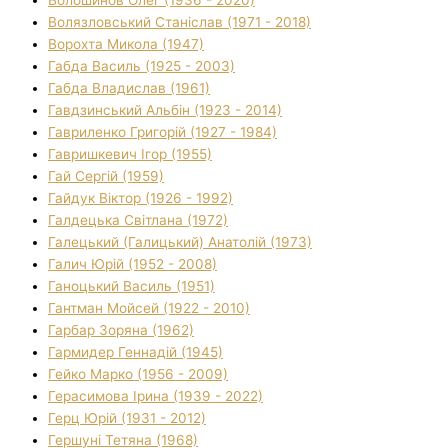
Волязловський Станіслав (1971 - 2018)
Ворохта Микола (1947)
Габда Василь (1925 - 2003)
Габда Владислав (1961)
Гавдзинський Альбін (1923 - 2014)
Гавриленко Григорій (1927 - 1984)
Гавришкевич Ігор (1955)
Гай Сергій (1959)
Гайдук Віктор (1926 - 1992)
Галдецька Світлана (1972)
Галецький (Галицький) Анатолій (1973)
Галич Юрій (1952 - 2008)
Ганоцький Василь (1951)
Гантман Мойсей (1922 - 2010)
Гарбар Зоряна (1962)
Гармидер Геннадій (1945)
Гейко Марко (1956 - 2009)
Герасимова Ірина (1939 - 2022)
Герц Юрій (1931 - 2012)
Гершуні Тетяна (1968)