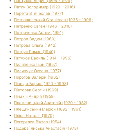
Пастухов Борис (1894 - 1974)
Патик Володимир (1929 - 2016)
Перета В`ячеслав (1977)
Петрашевський Станіслав (1935 - 1996)
Петренко Євген (1946 - 2016)
Петриченко Артем (1991)
Петров Вадим (1960)
Петрова Ольга (1942)
Петрук Роман (1940)
Пєтухов Василь (1914 - 1996)
Пилипенко Іван (1957)
Пилипчук Оксана (1977)
Пирогов Валерій (1962)
Піаніда Борис (1920 - 1993)
Півторак Сергій (1969)
Пічахчі Андрій (1958)
Пламеницький Анатолій (1920 - 1982)
Плещинський Іларіон (1892 - 1961)
Плісс Наталія (1970)
Погорєлов Віктор (1954)
Подерв`янська Анастасія (1978)