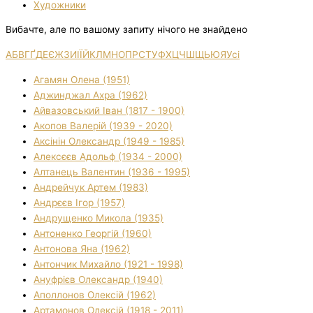
Художники
Вибачте, але по вашому запиту нічого не знайдено
А
Б
В
Г
Ґ
Д
Е
Є
Ж
З
И
І
Ї
Й
К
Л
М
Н
О
П
Р
С
Т
У
Ф
Х
Ц
Ч
Ш
Щ
Ь
Ю
Я
Усі
Агамян Олена (1951)
Аджинджал Ахра (1962)
Айвазовський Іван (1817 - 1900)
Акопов Валерій (1939 - 2020)
Аксінін Олександр (1949 - 1985)
Алексєєв Адольф (1934 - 2000)
Алтанець Валентин (1936 - 1995)
Андрейчук Артем (1983)
Андрєєв Ігор (1957)
Андрущенко Микола (1935)
Антоненко Георгій (1960)
Антонова Яна (1962)
Антончик Михайло (1921 - 1998)
Ануфрієв Олександр (1940)
Аполлонов Олексій (1962)
Артамонов Олексій (1918 - 2011)