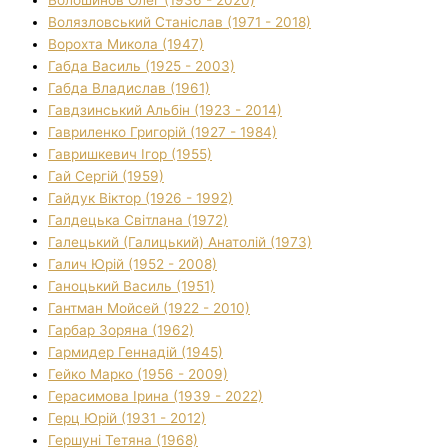
Волязловський Станіслав (1971 - 2018)
Ворохта Микола (1947)
Габда Василь (1925 - 2003)
Габда Владислав (1961)
Гавдзинський Альбін (1923 - 2014)
Гавриленко Григорій (1927 - 1984)
Гавришкевич Ігор (1955)
Гай Сергій (1959)
Гайдук Віктор (1926 - 1992)
Галдецька Світлана (1972)
Галецький (Галицький) Анатолій (1973)
Галич Юрій (1952 - 2008)
Ганоцький Василь (1951)
Гантман Мойсей (1922 - 2010)
Гарбар Зоряна (1962)
Гармидер Геннадій (1945)
Гейко Марко (1956 - 2009)
Герасимова Ірина (1939 - 2022)
Герц Юрій (1931 - 2012)
Гершуні Тетяна (1968)