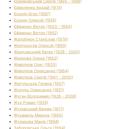
Єржиковський Сергій (1895 - 1989)
Єрмоленко Андрій (1974)
Єсюнін Єгор (1987)
Єсюнін Олексій (1955)
Єфіменко Віктор (1933 - 1994)
Єфіменко Віктор (1952)
Жалобнюк Станіслав (1976)
Желтоногов Олексій (1965)
Жердзицький Євген (1928 - 2000)
Жернова Олена (1962)
Животков Олег (1933)
Животков Олександр (1964)
Животков Сергій (1961 - 2000)
Жигульська Галина (1957)
Жолудь Олександр (1951)
Жуган Володимир (1926 - 2008)
Жук Роман (1955)
Жуковський Вадим (1971)
Журавель Микола (1960)
Журикова Марія (1998)
Заборовська Ольга (1994)