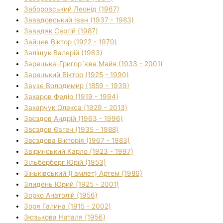
Заборовський Леонід (1967)
Завадовський Іван (1937 - 1983)
Завадяк Сергій (1987)
Зайцев Віктор (1922 - 1970)
Заліщук Валерій (1963)
Зарецька-Григор`єва Майя (1933 - 2001)
Зарецький Віктор (1925 - 1990)
Заузе Володимир (1859 - 1939)
Захаров Федір (1919 - 1994)
Захарчук Олекса (1929 - 2013)
Звєздов Андрій (1963 - 1996)
Звєздов Євген (1935 - 1988)
Звєздова Вікторія (1967 - 1983)
Звіринський Карло (1923 - 1997)
Зільберберг Юрій (1953)
Зіньківський (Гамлет) Артем (1986)
Злидень Юрий (1925 - 2001)
Зорко Анатолій (1956)
Зоря Галина (1915 - 2002)
Зюзькова Наталя (1956)