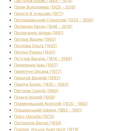
Пастухов Борис (1894 - 1974)
Патик Володимир (1929 - 2016)
Перета В`ячеслав (1977)
Петрашевський Станіслав (1935 - 1996)
Петренко Євген (1946 - 2016)
Петриченко Артем (1991)
Петров Вадим (1960)
Петрова Ольга (1942)
Петрук Роман (1940)
Пєтухов Василь (1914 - 1996)
Пилипенко Іван (1957)
Пилипчук Оксана (1977)
Пирогов Валерій (1962)
Піаніда Борис (1920 - 1993)
Півторак Сергій (1969)
Пічахчі Андрій (1958)
Пламеницький Анатолій (1920 - 1982)
Плещинський Іларіон (1892 - 1961)
Плісс Наталія (1970)
Погорєлов Віктор (1954)
Подерв`янська Анастасія (1978)