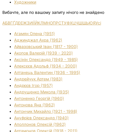
Художники
Вибачте, але по вашому запиту нічого не знайдено
А
Б
В
Г
Ґ
Д
Е
Є
Ж
З
И
І
Ї
Й
К
Л
М
Н
О
П
Р
С
Т
У
Ф
Х
Ц
Ч
Ш
Щ
Ь
Ю
Я
Усі
Агамян Олена (1951)
Аджинджал Ахра (1962)
Айвазовський Іван (1817 - 1900)
Акопов Валерій (1939 - 2020)
Аксінін Олександр (1949 - 1985)
Алексєєв Адольф (1934 - 2000)
Алтанець Валентин (1936 - 1995)
Андрейчук Артем (1983)
Андрєєв Ігор (1957)
Андрущенко Микола (1935)
Антоненко Георгій (1960)
Антонова Яна (1962)
Антончик Михайло (1921 - 1998)
Ануфрієв Олександр (1940)
Аполлонов Олексій (1962)
Артамонов Олексій (1918 - 2011)