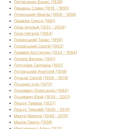
Литовченко Борис (1938)
Лівшиць Слава (1915 - 1995)
Літинський Ібрагім (1908 - 1958)
Лішаєва Олеся (1981)
Лоза Адольф (1931 - 2004)
Лоза Наталія (1964)
Лозинський Тарас (1959)
Лозовський Сергій (1962)
Ломикін Костянтин (1924 - 1994)
Лопата Василь (1941)
Лопухова Світлана (1951)
Луговський Анатолій (1918)
Луньов Сергій (1909 - 1978)
Луценко Ігор (1970)
Луцкевич Олександр (1960)
Луцкевич Юрій (1934 - 2001)
Лящук Тамара (1937)
Лящук Тимофій (1930 - 2015)
Мазур Микола (1948 - 2015)
Маков Павло (1958)
Максименко Аліна (1974)