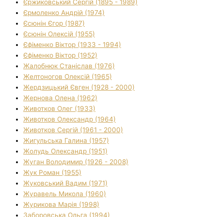
Єржиковський Сергій (1895 - 1989)
Єрмоленко Андрій (1974)
Єсюнін Єгор (1987)
Єсюнін Олексій (1955)
Єфіменко Віктор (1933 - 1994)
Єфіменко Віктор (1952)
Жалобнюк Станіслав (1976)
Желтоногов Олексій (1965)
Жердзицький Євген (1928 - 2000)
Жернова Олена (1962)
Животков Олег (1933)
Животков Олександр (1964)
Животков Сергій (1961 - 2000)
Жигульська Галина (1957)
Жолудь Олександр (1951)
Жуган Володимир (1926 - 2008)
Жук Роман (1955)
Жуковський Вадим (1971)
Журавель Микола (1960)
Журикова Марія (1998)
Заборовська Ольга (1994)