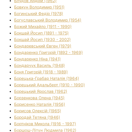
Блудов Андрій (1962)
Бовкун Володимир (1951)
Богинський Федір (1978)
Богуславський Володимир (1954)
Божий Михайло (1911 - 1990)
Бокшай Йосип (1891 - 1975)
Бокшай Йосип (1930 - 2002)
Бондаревський Євген (1979)
Бондаренко Григорій (1892 - 1969)
Бондаренко Ніна (1941)
Бондарчук Василь (1948)
Боня Григорій (1918 - 1989)
Борецька-Грабар Наталія (1964)
Борецький Адальберт (1910 - 1990)
Борецький Ярослав (1962)
Борзенкова Олена (1945)
Борисенко Наталія (1956)
Борисов Олексій (1965)
Бородай Тетяна (1946)
Бортніков Микола (1916 - 1997)
Боршош-Літун Людмила (1962)