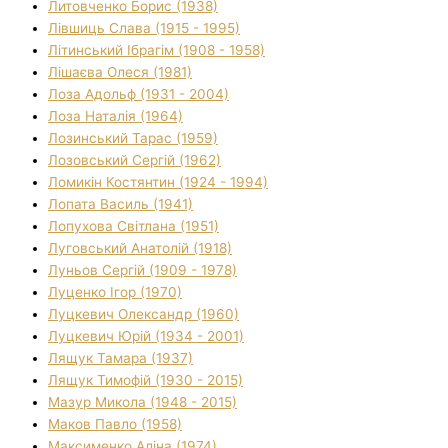
Литовченко Борис (1938)
Лівшиць Слава (1915 - 1995)
Літинський Ібрагім (1908 - 1958)
Лішаєва Олеся (1981)
Лоза Адольф (1931 - 2004)
Лоза Наталія (1964)
Лозинський Тарас (1959)
Лозовський Сергій (1962)
Ломикін Костянтин (1924 - 1994)
Лопата Василь (1941)
Лопухова Світлана (1951)
Луговський Анатолій (1918)
Луньов Сергій (1909 - 1978)
Луценко Ігор (1970)
Луцкевич Олександр (1960)
Луцкевич Юрій (1934 - 2001)
Лящук Тамара (1937)
Лящук Тимофій (1930 - 2015)
Мазур Микола (1948 - 2015)
Маков Павло (1958)
Максименко Аліна (1974)