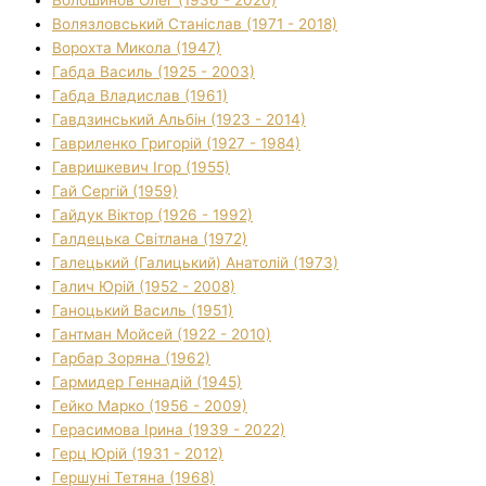
Волязловський Станіслав (1971 - 2018)
Ворохта Микола (1947)
Габда Василь (1925 - 2003)
Габда Владислав (1961)
Гавдзинський Альбін (1923 - 2014)
Гавриленко Григорій (1927 - 1984)
Гавришкевич Ігор (1955)
Гай Сергій (1959)
Гайдук Віктор (1926 - 1992)
Галдецька Світлана (1972)
Галецький (Галицький) Анатолій (1973)
Галич Юрій (1952 - 2008)
Ганоцький Василь (1951)
Гантман Мойсей (1922 - 2010)
Гарбар Зоряна (1962)
Гармидер Геннадій (1945)
Гейко Марко (1956 - 2009)
Герасимова Ірина (1939 - 2022)
Герц Юрій (1931 - 2012)
Гершуні Тетяна (1968)