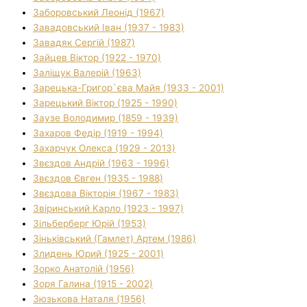
Заборовський Леонід (1967)
Завадовський Іван (1937 - 1983)
Завадяк Сергій (1987)
Зайцев Віктор (1922 - 1970)
Заліщук Валерій (1963)
Зарецька-Григор`єва Майя (1933 - 2001)
Зарецький Віктор (1925 - 1990)
Заузе Володимир (1859 - 1939)
Захаров Федір (1919 - 1994)
Захарчук Олекса (1929 - 2013)
Звєздов Андрій (1963 - 1996)
Звєздов Євген (1935 - 1988)
Звєздова Вікторія (1967 - 1983)
Звіринський Карло (1923 - 1997)
Зільберберг Юрій (1953)
Зіньківський (Гамлет) Артем (1986)
Злидень Юрий (1925 - 2001)
Зорко Анатолій (1956)
Зоря Галина (1915 - 2002)
Зюзькова Наталя (1956)