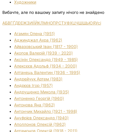
Художники
Вибачте, але по вашому запиту нічого не знайдено
А
Б
В
Г
Ґ
Д
Е
Є
Ж
З
И
І
Ї
Й
К
Л
М
Н
О
П
Р
С
Т
У
Ф
Х
Ц
Ч
Ш
Щ
Ь
Ю
Я
Усі
Агамян Олена (1951)
Аджинджал Ахра (1962)
Айвазовський Іван (1817 - 1900)
Акопов Валерій (1939 - 2020)
Аксінін Олександр (1949 - 1985)
Алексєєв Адольф (1934 - 2000)
Алтанець Валентин (1936 - 1995)
Андрейчук Артем (1983)
Андрєєв Ігор (1957)
Андрущенко Микола (1935)
Антоненко Георгій (1960)
Антонова Яна (1962)
Антончик Михайло (1921 - 1998)
Ануфрієв Олександр (1940)
Аполлонов Олексій (1962)
Артамонов Олексій (1918 - 2011)