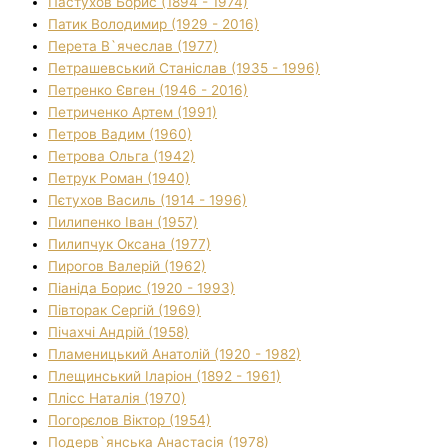
Пастухов Борис (1894 - 1974)
Патик Володимир (1929 - 2016)
Перета В`ячеслав (1977)
Петрашевський Станіслав (1935 - 1996)
Петренко Євген (1946 - 2016)
Петриченко Артем (1991)
Петров Вадим (1960)
Петрова Ольга (1942)
Петрук Роман (1940)
Пєтухов Василь (1914 - 1996)
Пилипенко Іван (1957)
Пилипчук Оксана (1977)
Пирогов Валерій (1962)
Піаніда Борис (1920 - 1993)
Півторак Сергій (1969)
Пічахчі Андрій (1958)
Пламеницький Анатолій (1920 - 1982)
Плещинський Іларіон (1892 - 1961)
Плісс Наталія (1970)
Погорєлов Віктор (1954)
Подерв`янська Анастасія (1978)