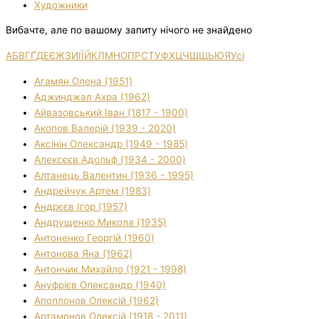
Художники
Вибачте, але по вашому запиту нічого не знайдено
А
Б
В
Г
Ґ
Д
Е
Є
Ж
З
И
І
Ї
Й
К
Л
М
Н
О
П
Р
С
Т
У
Ф
Х
Ц
Ч
Ш
Щ
Ь
Ю
Я
Усі
Агамян Олена (1951)
Аджинджал Ахра (1962)
Айвазовський Іван (1817 - 1900)
Акопов Валерій (1939 - 2020)
Аксінін Олександр (1949 - 1985)
Алексєєв Адольф (1934 - 2000)
Алтанець Валентин (1936 - 1995)
Андрейчук Артем (1983)
Андрєєв Ігор (1957)
Андрущенко Микола (1935)
Антоненко Георгій (1960)
Антонова Яна (1962)
Антончик Михайло (1921 - 1998)
Ануфрієв Олександр (1940)
Аполлонов Олексій (1962)
Артамонов Олексій (1918 - 2011)