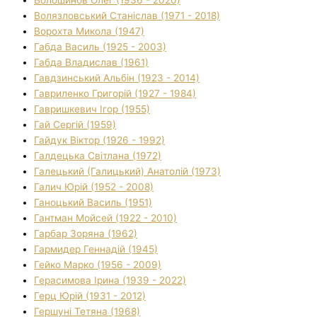
Волязловський Станіслав (1971 - 2018)
Ворохта Микола (1947)
Габда Василь (1925 - 2003)
Габда Владислав (1961)
Гавдзинський Альбін (1923 - 2014)
Гавриленко Григорій (1927 - 1984)
Гавришкевич Ігор (1955)
Гай Сергій (1959)
Гайдук Віктор (1926 - 1992)
Галдецька Світлана (1972)
Галецький (Галицький) Анатолій (1973)
Галич Юрій (1952 - 2008)
Ганоцький Василь (1951)
Гантман Мойсей (1922 - 2010)
Гарбар Зоряна (1962)
Гармидер Геннадій (1945)
Гейко Марко (1956 - 2009)
Герасимова Ірина (1939 - 2022)
Герц Юрій (1931 - 2012)
Гершуні Тетяна (1968)