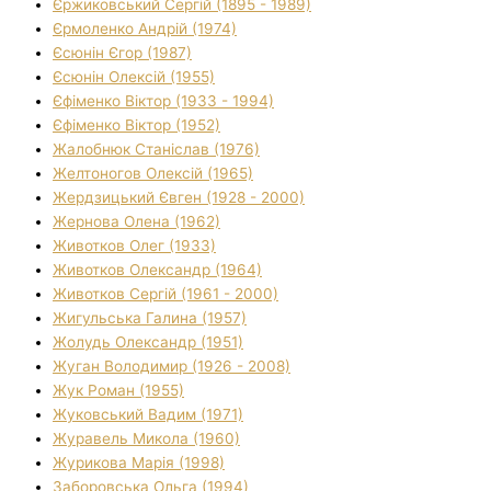
Єржиковський Сергій (1895 - 1989)
Єрмоленко Андрій (1974)
Єсюнін Єгор (1987)
Єсюнін Олексій (1955)
Єфіменко Віктор (1933 - 1994)
Єфіменко Віктор (1952)
Жалобнюк Станіслав (1976)
Желтоногов Олексій (1965)
Жердзицький Євген (1928 - 2000)
Жернова Олена (1962)
Животков Олег (1933)
Животков Олександр (1964)
Животков Сергій (1961 - 2000)
Жигульська Галина (1957)
Жолудь Олександр (1951)
Жуган Володимир (1926 - 2008)
Жук Роман (1955)
Жуковський Вадим (1971)
Журавель Микола (1960)
Журикова Марія (1998)
Заборовська Ольга (1994)