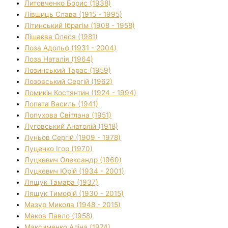
Литовченко Борис (1938)
Лівшиць Слава (1915 - 1995)
Літинський Ібрагім (1908 - 1958)
Лішаєва Олеся (1981)
Лоза Адольф (1931 - 2004)
Лоза Наталія (1964)
Лозинський Тарас (1959)
Лозовський Сергій (1962)
Ломикін Костянтин (1924 - 1994)
Лопата Василь (1941)
Лопухова Світлана (1951)
Луговський Анатолій (1918)
Луньов Сергій (1909 - 1978)
Луценко Ігор (1970)
Луцкевич Олександр (1960)
Луцкевич Юрій (1934 - 2001)
Лящук Тамара (1937)
Лящук Тимофій (1930 - 2015)
Мазур Микола (1948 - 2015)
Маков Павло (1958)
Максименко Аліна (1974)