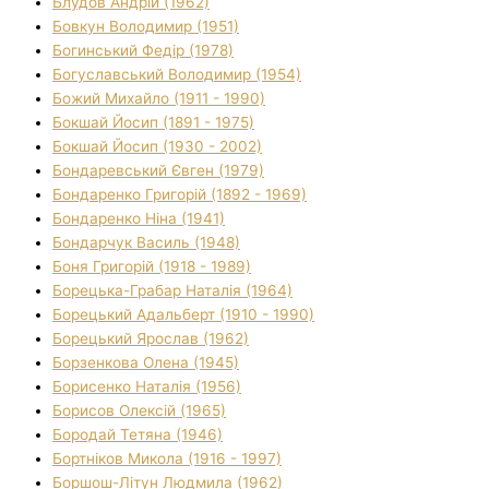
Блудов Андрій (1962)
Бовкун Володимир (1951)
Богинський Федір (1978)
Богуславський Володимир (1954)
Божий Михайло (1911 - 1990)
Бокшай Йосип (1891 - 1975)
Бокшай Йосип (1930 - 2002)
Бондаревський Євген (1979)
Бондаренко Григорій (1892 - 1969)
Бондаренко Ніна (1941)
Бондарчук Василь (1948)
Боня Григорій (1918 - 1989)
Борецька-Грабар Наталія (1964)
Борецький Адальберт (1910 - 1990)
Борецький Ярослав (1962)
Борзенкова Олена (1945)
Борисенко Наталія (1956)
Борисов Олексій (1965)
Бородай Тетяна (1946)
Бортніков Микола (1916 - 1997)
Боршош-Літун Людмила (1962)