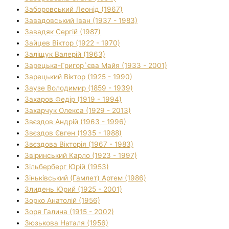
Заборовський Леонід (1967)
Завадовський Іван (1937 - 1983)
Завадяк Сергій (1987)
Зайцев Віктор (1922 - 1970)
Заліщук Валерій (1963)
Зарецька-Григор`єва Майя (1933 - 2001)
Зарецький Віктор (1925 - 1990)
Заузе Володимир (1859 - 1939)
Захаров Федір (1919 - 1994)
Захарчук Олекса (1929 - 2013)
Звєздов Андрій (1963 - 1996)
Звєздов Євген (1935 - 1988)
Звєздова Вікторія (1967 - 1983)
Звіринський Карло (1923 - 1997)
Зільберберг Юрій (1953)
Зіньківський (Гамлет) Артем (1986)
Злидень Юрий (1925 - 2001)
Зорко Анатолій (1956)
Зоря Галина (1915 - 2002)
Зюзькова Наталя (1956)