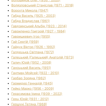
Волязловський Станіслав (1971 - 2018)
Ворохта Микола (1947)
Габда Василь (1925 - 2003)
Габда Владислав (1961)
Гавдзинський Альбін (1923 - 2014)
Гавриленко Григорій (1927 - 1984)
Гавришкевич Ігор (1955)
Гай Сергій (1959)
Гайдук Віктор (1926 - 1992)
Галдецька Світлана (1972)
Галецький (Галицький) Анатолій (1973)
Галич Юрій (1952 - 2008)
Ганоцький Василь (1951)
Гантман Мойсей (1922 - 2010)
Гарбар Зоряна (1962)
Гармидер Геннадій (1945)
Гейко Марко (1956 - 2009)
Герасимова Ірина (1939 - 2022)
Герц Юрій (1931 - 2012)
Гершуні Тетяна (1968)