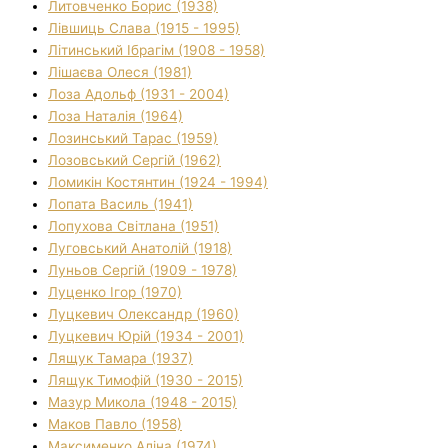
Литовченко Борис (1938)
Лівшиць Слава (1915 - 1995)
Літинський Ібрагім (1908 - 1958)
Лішаєва Олеся (1981)
Лоза Адольф (1931 - 2004)
Лоза Наталія (1964)
Лозинський Тарас (1959)
Лозовський Сергій (1962)
Ломикін Костянтин (1924 - 1994)
Лопата Василь (1941)
Лопухова Світлана (1951)
Луговський Анатолій (1918)
Луньов Сергій (1909 - 1978)
Луценко Ігор (1970)
Луцкевич Олександр (1960)
Луцкевич Юрій (1934 - 2001)
Лящук Тамара (1937)
Лящук Тимофій (1930 - 2015)
Мазур Микола (1948 - 2015)
Маков Павло (1958)
Максименко Аліна (1974)