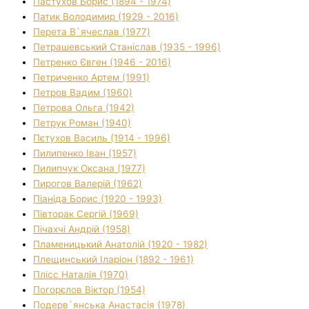
Пастухов Борис (1894 - 1974)
Патик Володимир (1929 - 2016)
Перета В`ячеслав (1977)
Петрашевський Станіслав (1935 - 1996)
Петренко Євген (1946 - 2016)
Петриченко Артем (1991)
Петров Вадим (1960)
Петрова Ольга (1942)
Петрук Роман (1940)
Пєтухов Василь (1914 - 1996)
Пилипенко Іван (1957)
Пилипчук Оксана (1977)
Пирогов Валерій (1962)
Піаніда Борис (1920 - 1993)
Півторак Сергій (1969)
Пічахчі Андрій (1958)
Пламеницький Анатолій (1920 - 1982)
Плещинський Іларіон (1892 - 1961)
Плісс Наталія (1970)
Погорєлов Віктор (1954)
Подерв`янська Анастасія (1978)