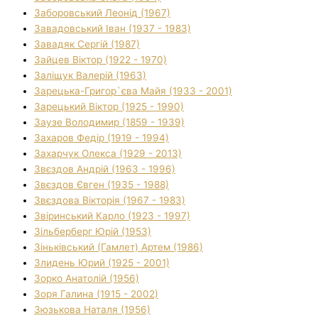
Заборовський Леонід (1967)
Завадовський Іван (1937 - 1983)
Завадяк Сергій (1987)
Зайцев Віктор (1922 - 1970)
Заліщук Валерій (1963)
Зарецька-Григор`єва Майя (1933 - 2001)
Зарецький Віктор (1925 - 1990)
Заузе Володимир (1859 - 1939)
Захаров Федір (1919 - 1994)
Захарчук Олекса (1929 - 2013)
Звєздов Андрій (1963 - 1996)
Звєздов Євген (1935 - 1988)
Звєздова Вікторія (1967 - 1983)
Звіринський Карло (1923 - 1997)
Зільберберг Юрій (1953)
Зіньківський (Гамлет) Артем (1986)
Злидень Юрий (1925 - 2001)
Зорко Анатолій (1956)
Зоря Галина (1915 - 2002)
Зюзькова Наталя (1956)