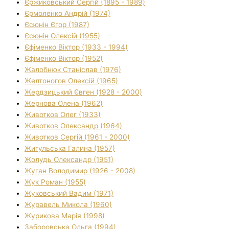
Єржиковський Сергій (1895 - 1989)
Єрмоленко Андрій (1974)
Єсюнін Єгор (1987)
Єсюнін Олексій (1955)
Єфіменко Віктор (1933 - 1994)
Єфіменко Віктор (1952)
Жалобнюк Станіслав (1976)
Желтоногов Олексій (1965)
Жердзицький Євген (1928 - 2000)
Жернова Олена (1962)
Животков Олег (1933)
Животков Олександр (1964)
Животков Сергій (1961 - 2000)
Жигульська Галина (1957)
Жолудь Олександр (1951)
Жуган Володимир (1926 - 2008)
Жук Роман (1955)
Жуковський Вадим (1971)
Журавель Микола (1960)
Журикова Марія (1998)
Заборовська Ольга (1994)