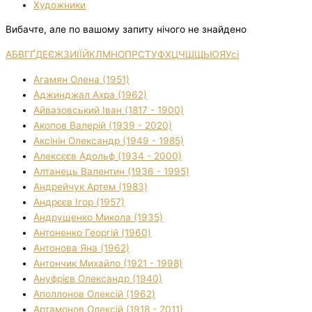
Художники
Вибачте, але по вашому запиту нічого не знайдено
А
Б
В
Г
Ґ
Д
Е
Є
Ж
З
И
І
Ї
Й
К
Л
М
Н
О
П
Р
С
Т
У
Ф
Х
Ц
Ч
Ш
Щ
Ь
Ю
Я
Усі
Агамян Олена (1951)
Аджинджал Ахра (1962)
Айвазовський Іван (1817 - 1900)
Акопов Валерій (1939 - 2020)
Аксінін Олександр (1949 - 1985)
Алексєєв Адольф (1934 - 2000)
Алтанець Валентин (1936 - 1995)
Андрейчук Артем (1983)
Андрєєв Ігор (1957)
Андрущенко Микола (1935)
Антоненко Георгій (1960)
Антонова Яна (1962)
Антончик Михайло (1921 - 1998)
Ануфрієв Олександр (1940)
Аполлонов Олексій (1962)
Артамонов Олексій (1918 - 2011)