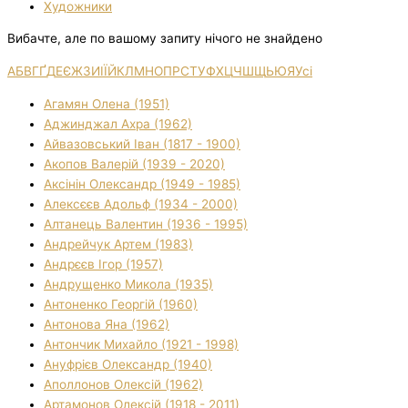
Художники
Вибачте, але по вашому запиту нічого не знайдено
А
Б
В
Г
Ґ
Д
Е
Є
Ж
З
И
І
Ї
Й
К
Л
М
Н
О
П
Р
С
Т
У
Ф
Х
Ц
Ч
Ш
Щ
Ь
Ю
Я
Усі
Агамян Олена (1951)
Аджинджал Ахра (1962)
Айвазовський Іван (1817 - 1900)
Акопов Валерій (1939 - 2020)
Аксінін Олександр (1949 - 1985)
Алексєєв Адольф (1934 - 2000)
Алтанець Валентин (1936 - 1995)
Андрейчук Артем (1983)
Андрєєв Ігор (1957)
Андрущенко Микола (1935)
Антоненко Георгій (1960)
Антонова Яна (1962)
Антончик Михайло (1921 - 1998)
Ануфрієв Олександр (1940)
Аполлонов Олексій (1962)
Артамонов Олексій (1918 - 2011)