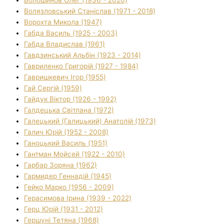
Волязловський Станіслав (1971 - 2018)
Ворохта Микола (1947)
Габда Василь (1925 - 2003)
Габда Владислав (1961)
Гавдзинський Альбін (1923 - 2014)
Гавриленко Григорій (1927 - 1984)
Гавришкевич Ігор (1955)
Гай Сергій (1959)
Гайдук Віктор (1926 - 1992)
Галдецька Світлана (1972)
Галецький (Галицький) Анатолій (1973)
Галич Юрій (1952 - 2008)
Ганоцький Василь (1951)
Гантман Мойсей (1922 - 2010)
Гарбар Зоряна (1962)
Гармидер Геннадій (1945)
Гейко Марко (1956 - 2009)
Герасимова Ірина (1939 - 2022)
Герц Юрій (1931 - 2012)
Гершуні Тетяна (1968)