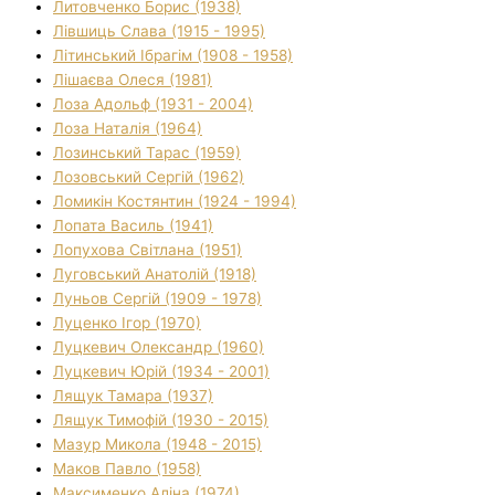
Литовченко Борис (1938)
Лівшиць Слава (1915 - 1995)
Літинський Ібрагім (1908 - 1958)
Лішаєва Олеся (1981)
Лоза Адольф (1931 - 2004)
Лоза Наталія (1964)
Лозинський Тарас (1959)
Лозовський Сергій (1962)
Ломикін Костянтин (1924 - 1994)
Лопата Василь (1941)
Лопухова Світлана (1951)
Луговський Анатолій (1918)
Луньов Сергій (1909 - 1978)
Луценко Ігор (1970)
Луцкевич Олександр (1960)
Луцкевич Юрій (1934 - 2001)
Лящук Тамара (1937)
Лящук Тимофій (1930 - 2015)
Мазур Микола (1948 - 2015)
Маков Павло (1958)
Максименко Аліна (1974)