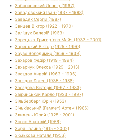
Заборовський Леонід (1967)
Завадовський Іван (1937 - 1983)
Завадяк Сергій (1987)
Зайцев Віктор (1922 - 1970)
Заліщук Валерій (1963)
Зарецька-Григор`єва Майя (1933 - 2001)
Зарецький Віктор (1925 - 1990)
Заузе Володимир (1859 - 1939)
Захаров Федір (1919 - 1994)
Захарчук Олекса (1929 - 2013)
Звєздов Андрій (1963 - 1996)
Звєздов Євген (1935 - 1988)
Звєздова Вікторія (1967 - 1983)
Звіринський Карло (1923 - 1997)
Зільберберг Юрій (1953)
Зіньківський (Гамлет) Артем (1986)
Злидень Юрий (1925 - 2001)
Зорко Анатолій (1956)
Зоря Галина (1915 - 2002)
Зюзькова Наталя (1956)