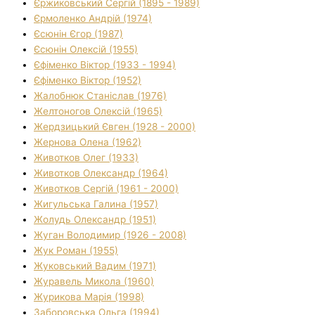
Єржиковський Сергій (1895 - 1989)
Єрмоленко Андрій (1974)
Єсюнін Єгор (1987)
Єсюнін Олексій (1955)
Єфіменко Віктор (1933 - 1994)
Єфіменко Віктор (1952)
Жалобнюк Станіслав (1976)
Желтоногов Олексій (1965)
Жердзицький Євген (1928 - 2000)
Жернова Олена (1962)
Животков Олег (1933)
Животков Олександр (1964)
Животков Сергій (1961 - 2000)
Жигульська Галина (1957)
Жолудь Олександр (1951)
Жуган Володимир (1926 - 2008)
Жук Роман (1955)
Жуковський Вадим (1971)
Журавель Микола (1960)
Журикова Марія (1998)
Заборовська Ольга (1994)