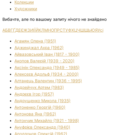
Колекции
Художники
Вибачте, але по вашому запиту нічого не знайдено
А
Б
В
Г
Ґ
Д
Е
Є
Ж
З
И
І
Ї
Й
К
Л
М
Н
О
П
Р
С
Т
У
Ф
Х
Ц
Ч
Ш
Щ
Ь
Ю
Я
Усі
Агамян Олена (1951)
Аджинджал Ахра (1962)
Айвазовський Іван (1817 - 1900)
Акопов Валерій (1939 - 2020)
Аксінін Олександр (1949 - 1985)
Алексєєв Адольф (1934 - 2000)
Алтанець Валентин (1936 - 1995)
Андрейчук Артем (1983)
Андрєєв Ігор (1957)
Андрущенко Микола (1935)
Антоненко Георгій (1960)
Антонова Яна (1962)
Антончик Михайло (1921 - 1998)
Ануфрієв Олександр (1940)
Аполлонов Олексій (1962)