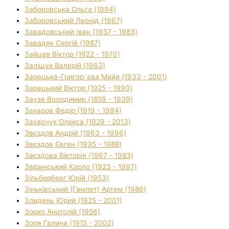
Заборовська Ольга (1994)
Заборовський Леонід (1967)
Завадовський Іван (1937 - 1983)
Завадяк Сергій (1987)
Зайцев Віктор (1922 - 1970)
Заліщук Валерій (1963)
Зарецька-Григор`єва Майя (1933 - 2001)
Зарецький Віктор (1925 - 1990)
Заузе Володимир (1859 - 1939)
Захаров Федір (1919 - 1994)
Захарчук Олекса (1929 - 2013)
Звєздов Андрій (1963 - 1996)
Звєздов Євген (1935 - 1988)
Звєздова Вікторія (1967 - 1983)
Звіринський Карло (1923 - 1997)
Зільберберг Юрій (1953)
Зіньківський (Гамлет) Артем (1986)
Злидень Юрий (1925 - 2001)
Зорко Анатолій (1956)
Зоря Галина (1915 - 2002)