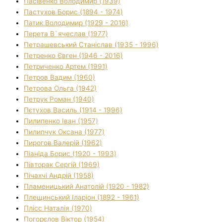
Пасівенко Володимир (1939)
Пастухов Борис (1894 - 1974)
Патик Володимир (1929 - 2016)
Перета В`ячеслав (1977)
Петрашевський Станіслав (1935 - 1996)
Петренко Євген (1946 - 2016)
Петриченко Артем (1991)
Петров Вадим (1960)
Петрова Ольга (1942)
Петрук Роман (1940)
Пєтухов Василь (1914 - 1996)
Пилипенко Іван (1957)
Пилипчук Оксана (1977)
Пирогов Валерій (1962)
Піаніда Борис (1920 - 1993)
Півторак Сергій (1969)
Пічахчі Андрій (1958)
Пламеницький Анатолій (1920 - 1982)
Плещинський Іларіон (1892 - 1961)
Плісс Наталія (1970)
Погорєлов Віктор (1954)