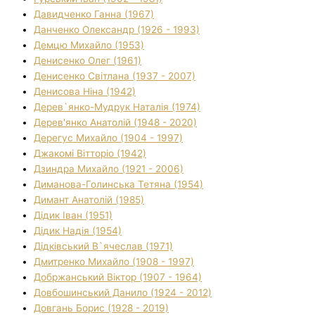
Давидченко Ганна (1967)
Данченко Олександр (1926 - 1993)
Демцю Михайло (1953)
Денисенко Олег (1961)
Денисенко Світлана (1937 - 2007)
Денисова Ніна (1942)
Дерев`янко-Мудрук Наталія (1974)
Дерев'янко Анатолій (1948 - 2020)
Дерегус Михайло (1904 - 1997)
Джакомі Вітторіо (1942)
Дзиндра Михайло (1921 - 2006)
Диманова-Голинська Тетяна (1954)
Димант Анатолій (1985)
Дідик Іван (1951)
Дідик Надія (1954)
Дідківський В`ячеслав (1971)
Дмитренко Михайло (1908 - 1997)
Добржанський Віктор (1907 - 1964)
Довбошинський Данило (1924 - 2012)
Довгань Борис (1928 - 2019)