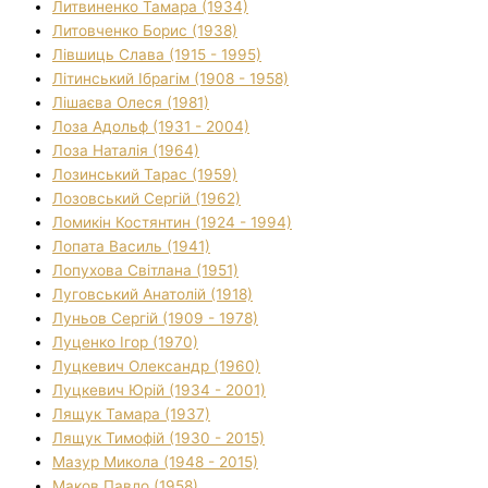
Литвиненко Тамара (1934)
Литовченко Борис (1938)
Лівшиць Слава (1915 - 1995)
Літинський Ібрагім (1908 - 1958)
Лішаєва Олеся (1981)
Лоза Адольф (1931 - 2004)
Лоза Наталія (1964)
Лозинський Тарас (1959)
Лозовський Сергій (1962)
Ломикін Костянтин (1924 - 1994)
Лопата Василь (1941)
Лопухова Світлана (1951)
Луговський Анатолій (1918)
Луньов Сергій (1909 - 1978)
Луценко Ігор (1970)
Луцкевич Олександр (1960)
Луцкевич Юрій (1934 - 2001)
Лящук Тамара (1937)
Лящук Тимофій (1930 - 2015)
Мазур Микола (1948 - 2015)
Маков Павло (1958)