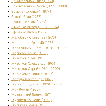
Єржиковський Олег (1939)
Єржиковський Сергій (1895 - 1989)
Єрмоленко Андрій (1974)
Єсюнін Єгор (1987)
Єсюнін Олексій (1955)
Єфіменко Віктор (1933 - 1994)
Єфіменко Віктор (1952)
Жалобнюк Станіслав (1976)
Желтоногов Олексій (1965)
Жердзицький Євген (1928 - 2000)
Жернова Олена (1962)
Животков Олег (1933)
Животков Олександр (1964)
Животков Сергій (1961 - 2000)
Жигульська Галина (1957)
Жолудь Олександр (1951)
Жуган Володимир (1926 - 2008)
Жук Роман (1955)
Жуковський Вадим (1971)
Журавель Микола (1960)
Журикова Марія (1998)