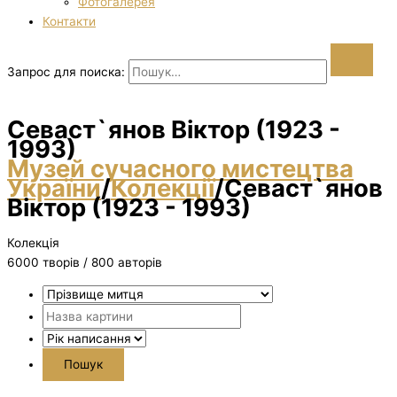
Фотогалерея
Контакти
Запрос для поиска:
Севаст`янов Віктор (1923 -
1993)
Музей сучасного мистецтва
України
/
Колекції
/
Севаст`янов
Віктор (1923 - 1993)
Колекція
6000 творiв / 800 авторів