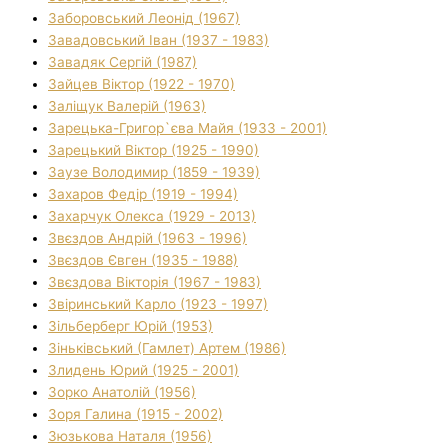
Заборовський Леонід (1967)
Завадовський Іван (1937 - 1983)
Завадяк Сергій (1987)
Зайцев Віктор (1922 - 1970)
Заліщук Валерій (1963)
Зарецька-Григор`єва Майя (1933 - 2001)
Зарецький Віктор (1925 - 1990)
Заузе Володимир (1859 - 1939)
Захаров Федір (1919 - 1994)
Захарчук Олекса (1929 - 2013)
Звєздов Андрій (1963 - 1996)
Звєздов Євген (1935 - 1988)
Звєздова Вікторія (1967 - 1983)
Звіринський Карло (1923 - 1997)
Зільберберг Юрій (1953)
Зіньківський (Гамлет) Артем (1986)
Злидень Юрий (1925 - 2001)
Зорко Анатолій (1956)
Зоря Галина (1915 - 2002)
Зюзькова Наталя (1956)