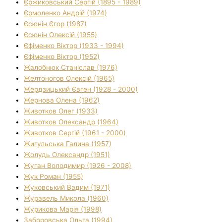
Єржиковський Сергій (1895 - 1989)
Єрмоленко Андрій (1974)
Єсюнін Єгор (1987)
Єсюнін Олексій (1955)
Єфіменко Віктор (1933 - 1994)
Єфіменко Віктор (1952)
Жалобнюк Станіслав (1976)
Желтоногов Олексій (1965)
Жердзицький Євген (1928 - 2000)
Жернова Олена (1962)
Животков Олег (1933)
Животков Олександр (1964)
Животков Сергій (1961 - 2000)
Жигульська Галина (1957)
Жолудь Олександр (1951)
Жуган Володимир (1926 - 2008)
Жук Роман (1955)
Жуковський Вадим (1971)
Журавель Микола (1960)
Журикова Марія (1998)
Заборовська Ольга (1994)