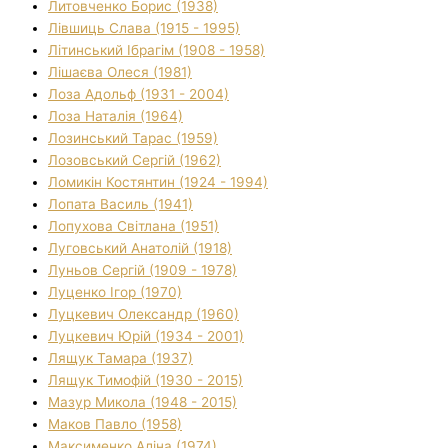
Литовченко Борис (1938)
Лівшиць Слава (1915 - 1995)
Літинський Ібрагім (1908 - 1958)
Лішаєва Олеся (1981)
Лоза Адольф (1931 - 2004)
Лоза Наталія (1964)
Лозинський Тарас (1959)
Лозовський Сергій (1962)
Ломикін Костянтин (1924 - 1994)
Лопата Василь (1941)
Лопухова Світлана (1951)
Луговський Анатолій (1918)
Луньов Сергій (1909 - 1978)
Луценко Ігор (1970)
Луцкевич Олександр (1960)
Луцкевич Юрій (1934 - 2001)
Лящук Тамара (1937)
Лящук Тимофій (1930 - 2015)
Мазур Микола (1948 - 2015)
Маков Павло (1958)
Максименко Аліна (1974)