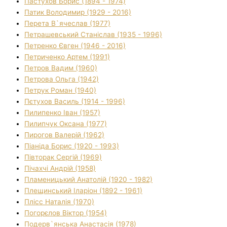
Пастухов Борис (1894 - 1974)
Патик Володимир (1929 - 2016)
Перета В`ячеслав (1977)
Петрашевський Станіслав (1935 - 1996)
Петренко Євген (1946 - 2016)
Петриченко Артем (1991)
Петров Вадим (1960)
Петрова Ольга (1942)
Петрук Роман (1940)
Пєтухов Василь (1914 - 1996)
Пилипенко Іван (1957)
Пилипчук Оксана (1977)
Пирогов Валерій (1962)
Піаніда Борис (1920 - 1993)
Півторак Сергій (1969)
Пічахчі Андрій (1958)
Пламеницький Анатолій (1920 - 1982)
Плещинський Іларіон (1892 - 1961)
Плісс Наталія (1970)
Погорєлов Віктор (1954)
Подерв`янська Анастасія (1978)