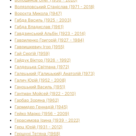
Волязловський Станіслав (1971 - 2018)
Ворохта Микола (1947)
Габда Василь (1925 - 2003)
Габда Владислав (1961)
Гавдзинський Альбін (1923 - 2014)
Гавриленко Григорій (1927 - 1984)
Гавришкевич Ігор (1955)
Гай Сергій (1959)
Гайдук Віктор (1926 - 1992)
Галдецька Світлана (1972)
Галецький (Галицький) Анатолій (1973)
Галич Юрій (1952 - 2008)
Ганоцький Василь (1951)
Гантман Мойсей (1922 - 2010)
Гарбар Зоряна (1962)
Гармидер Геннадій (1945)
Гейко Марко (1956 - 2009)
Герасимова Ірина (1939 - 2022)
Герц Юрій (1931 - 2012)
Гершуні Тетяна (1968)