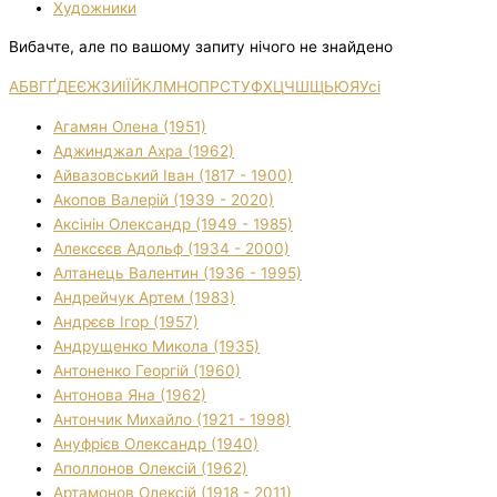
Художники
Вибачте, але по вашому запиту нічого не знайдено
А
Б
В
Г
Ґ
Д
Е
Є
Ж
З
И
І
Ї
Й
К
Л
М
Н
О
П
Р
С
Т
У
Ф
Х
Ц
Ч
Ш
Щ
Ь
Ю
Я
Усі
Агамян Олена (1951)
Аджинджал Ахра (1962)
Айвазовський Іван (1817 - 1900)
Акопов Валерій (1939 - 2020)
Аксінін Олександр (1949 - 1985)
Алексєєв Адольф (1934 - 2000)
Алтанець Валентин (1936 - 1995)
Андрейчук Артем (1983)
Андрєєв Ігор (1957)
Андрущенко Микола (1935)
Антоненко Георгій (1960)
Антонова Яна (1962)
Антончик Михайло (1921 - 1998)
Ануфрієв Олександр (1940)
Аполлонов Олексій (1962)
Артамонов Олексій (1918 - 2011)