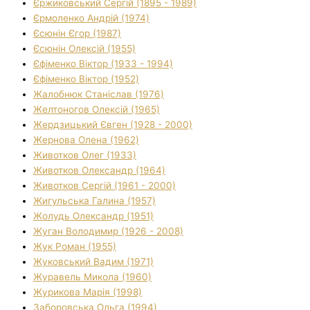
Єржиковський Сергій (1895 - 1989)
Єрмоленко Андрій (1974)
Єсюнін Єгор (1987)
Єсюнін Олексій (1955)
Єфіменко Віктор (1933 - 1994)
Єфіменко Віктор (1952)
Жалобнюк Станіслав (1976)
Желтоногов Олексій (1965)
Жердзицький Євген (1928 - 2000)
Жернова Олена (1962)
Животков Олег (1933)
Животков Олександр (1964)
Животков Сергій (1961 - 2000)
Жигульська Галина (1957)
Жолудь Олександр (1951)
Жуган Володимир (1926 - 2008)
Жук Роман (1955)
Жуковський Вадим (1971)
Журавель Микола (1960)
Журикова Марія (1998)
Заборовська Ольга (1994)