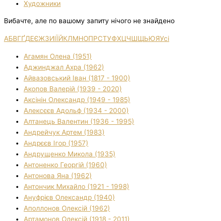
Художники
Вибачте, але по вашому запиту нічого не знайдено
А
Б
В
Г
Ґ
Д
Е
Є
Ж
З
И
І
Ї
Й
К
Л
М
Н
О
П
Р
С
Т
У
Ф
Х
Ц
Ч
Ш
Щ
Ь
Ю
Я
Усі
Агамян Олена (1951)
Аджинджал Ахра (1962)
Айвазовський Іван (1817 - 1900)
Акопов Валерій (1939 - 2020)
Аксінін Олександр (1949 - 1985)
Алексєєв Адольф (1934 - 2000)
Алтанець Валентин (1936 - 1995)
Андрейчук Артем (1983)
Андрєєв Ігор (1957)
Андрущенко Микола (1935)
Антоненко Георгій (1960)
Антонова Яна (1962)
Антончик Михайло (1921 - 1998)
Ануфрієв Олександр (1940)
Аполлонов Олексій (1962)
Артамонов Олексій (1918 - 2011)