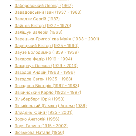
Заборовський Леонід (1967)
Завадовський Іван (1937 - 1983)
Завадяк Сергій (1987)
Зайцев Віктор (1922 - 1970)
Заліщук Валерій (1963)
Зарецька-Григор`єва Майя (1933 - 2001)
Зарецький Віктор (1925 - 1990)
Заузе Володимир (1859 - 1939)
Захаров Федір (1919 - 1994)
Захарчук Олекса (1929 - 2013)
Звєздов Андрій (1963 - 1996)
Звєздов Євген (1935 - 1988)
Звєздова Вікторія (1967 - 1983)
Звіринський Карло (1923 - 1997)
Зільберберг Юрій (1953)
Зіньківський (Гамлет) Артем (1986)
Злидень Юрий (1925 - 2001)
Зорко Анатолій (1956)
Зоря Галина (1915 - 2002)
Зюзькова Наталя (1956)