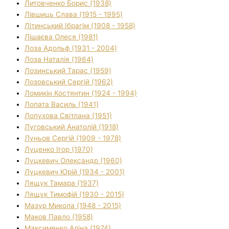
Литовченко Борис (1938)
Лівшиць Слава (1915 - 1995)
Літинський Ібрагім (1908 - 1958)
Лішаєва Олеся (1981)
Лоза Адольф (1931 - 2004)
Лоза Наталія (1964)
Лозинський Тарас (1959)
Лозовський Сергій (1962)
Ломикін Костянтин (1924 - 1994)
Лопата Василь (1941)
Лопухова Світлана (1951)
Луговський Анатолій (1918)
Луньов Сергій (1909 - 1978)
Луценко Ігор (1970)
Луцкевич Олександр (1960)
Луцкевич Юрій (1934 - 2001)
Лящук Тамара (1937)
Лящук Тимофій (1930 - 2015)
Мазур Микола (1948 - 2015)
Маков Павло (1958)
Максименко Аліна (1974)