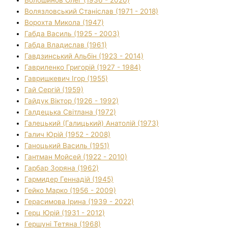
Волязловський Станіслав (1971 - 2018)
Ворохта Микола (1947)
Габда Василь (1925 - 2003)
Габда Владислав (1961)
Гавдзинський Альбін (1923 - 2014)
Гавриленко Григорій (1927 - 1984)
Гавришкевич Ігор (1955)
Гай Сергій (1959)
Гайдук Віктор (1926 - 1992)
Галдецька Світлана (1972)
Галецький (Галицький) Анатолій (1973)
Галич Юрій (1952 - 2008)
Ганоцький Василь (1951)
Гантман Мойсей (1922 - 2010)
Гарбар Зоряна (1962)
Гармидер Геннадій (1945)
Гейко Марко (1956 - 2009)
Герасимова Ірина (1939 - 2022)
Герц Юрій (1931 - 2012)
Гершуні Тетяна (1968)