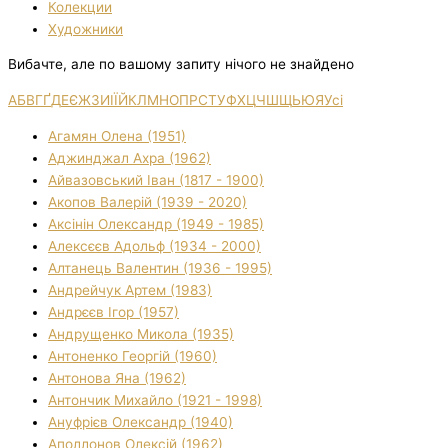
Колекции
Художники
Вибачте, але по вашому запиту нічого не знайдено
А
Б
В
Г
Ґ
Д
Е
Є
Ж
З
И
І
Ї
Й
К
Л
М
Н
О
П
Р
С
Т
У
Ф
Х
Ц
Ч
Ш
Щ
Ь
Ю
Я
Усі
Агамян Олена (1951)
Аджинджал Ахра (1962)
Айвазовський Іван (1817 - 1900)
Акопов Валерій (1939 - 2020)
Аксінін Олександр (1949 - 1985)
Алексєєв Адольф (1934 - 2000)
Алтанець Валентин (1936 - 1995)
Андрейчук Артем (1983)
Андрєєв Ігор (1957)
Андрущенко Микола (1935)
Антоненко Георгій (1960)
Антонова Яна (1962)
Антончик Михайло (1921 - 1998)
Ануфрієв Олександр (1940)
Аполлонов Олексій (1962)