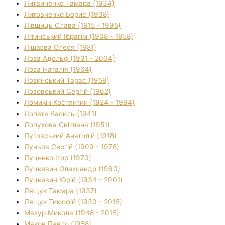
Литвиненко Тамара (1934)
Литовченко Борис (1938)
Лівшиць Слава (1915 - 1995)
Літинський Ібрагім (1908 - 1958)
Лішаєва Олеся (1981)
Лоза Адольф (1931 - 2004)
Лоза Наталія (1964)
Лозинський Тарас (1959)
Лозовський Сергій (1962)
Ломикін Костянтин (1924 - 1994)
Лопата Василь (1941)
Лопухова Світлана (1951)
Луговський Анатолій (1918)
Луньов Сергій (1909 - 1978)
Луценко Ігор (1970)
Луцкевич Олександр (1960)
Луцкевич Юрій (1934 - 2001)
Лящук Тамара (1937)
Лящук Тимофій (1930 - 2015)
Мазур Микола (1948 - 2015)
Маков Павло (1958)