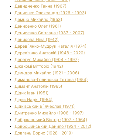
Давидченко Ганна (1967)
Данченко Олександр (1926 - 1993)
Демцю Михайло (1953)
Денисенко Олег (1961)
Денисенко Світлана (1937 - 2007)
Денисова Ніна (1942)
Дерев`янко-Мудрук Наталія (1974)
Дерев'янко Анатолій (1948 - 2020)
Дерегус Михайло (1904 - 1997)
Джакомі Вітторіо (1942)
Дзиндра Михайло (1921 - 2006)
Диманова-Голинська Тетяна (1954)
Димант Анатолій (1985)
Дідик Іван (1951)
Дідик Надія (1954)
Дідківський В`ячеслав (1971)
Дмитренко Михайло (1908 - 1997)
Добржанський Віктор (1907 - 1964)
Довбошинський Данило (1924 - 2012)
Довгань Борис (1928 - 2019)