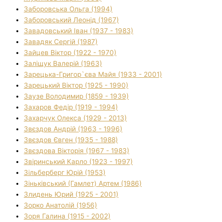
Заборовська Ольга (1994)
Заборовський Леонід (1967)
Завадовський Іван (1937 - 1983)
Завадяк Сергій (1987)
Зайцев Віктор (1922 - 1970)
Заліщук Валерій (1963)
Зарецька-Григор`єва Майя (1933 - 2001)
Зарецький Віктор (1925 - 1990)
Заузе Володимир (1859 - 1939)
Захаров Федір (1919 - 1994)
Захарчук Олекса (1929 - 2013)
Звєздов Андрій (1963 - 1996)
Звєздов Євген (1935 - 1988)
Звєздова Вікторія (1967 - 1983)
Звіринський Карло (1923 - 1997)
Зільберберг Юрій (1953)
Зіньківський (Гамлет) Артем (1986)
Злидень Юрий (1925 - 2001)
Зорко Анатолій (1956)
Зоря Галина (1915 - 2002)