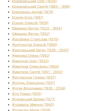
Єржиковський Олег (1939)
Єржиковський Сергій (1895 - 1989)
Єрмоленко Андрій (1974)
Єсюнін Єгор (1987)
Єсюнін Олексій (1955)
Єфіменко Віктор (1933 - 1994)
Єфіменко Віктор (1952)
Жалобнюк Станіслав (1976)
Желтоногов Олексій (1965)
Жердзицький Євген (1928 - 2000)
Жернова Олена (1962)
Животков Олег (1933)
Животков Олександр (1964)
Животков Сергій (1961 - 2000)
Жигульська Галина (1957)
Жолудь Олександр (1951)
Жуган Володимир (1926 - 2008)
Жук Роман (1955)
Жуковський Вадим (1971)
Журавель Микола (1960)
Журикова Марія (1998)