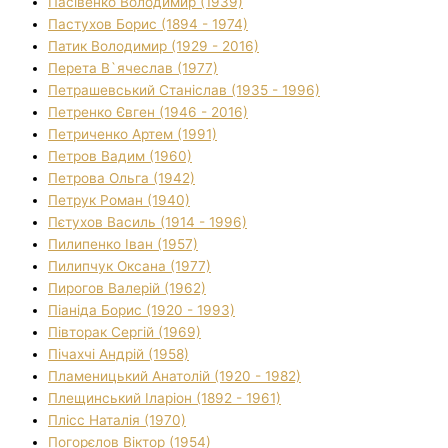
Пасівенко Володимир (1939)
Пастухов Борис (1894 - 1974)
Патик Володимир (1929 - 2016)
Перета В`ячеслав (1977)
Петрашевський Станіслав (1935 - 1996)
Петренко Євген (1946 - 2016)
Петриченко Артем (1991)
Петров Вадим (1960)
Петрова Ольга (1942)
Петрук Роман (1940)
Пєтухов Василь (1914 - 1996)
Пилипенко Іван (1957)
Пилипчук Оксана (1977)
Пирогов Валерій (1962)
Піаніда Борис (1920 - 1993)
Півторак Сергій (1969)
Пічахчі Андрій (1958)
Пламеницький Анатолій (1920 - 1982)
Плещинський Іларіон (1892 - 1961)
Плісс Наталія (1970)
Погорєлов Віктор (1954)