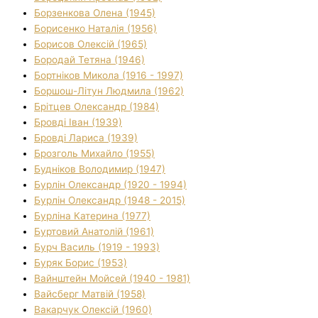
Борзенкова Олена (1945)
Борисенко Наталія (1956)
Борисов Олексій (1965)
Бородай Тетяна (1946)
Бортніков Микола (1916 - 1997)
Боршош-Літун Людмила (1962)
Брітцев Олександр (1984)
Бровді Іван (1939)
Бровді Лариса (1939)
Брозголь Михайло (1955)
Будніков Володимир (1947)
Бурлін Олександр (1920 - 1994)
Бурлін Олександр (1948 - 2015)
Бурліна Катерина (1977)
Буртовий Анатолій (1961)
Бурч Василь (1919 - 1993)
Буряк Борис (1953)
Вайнштейн Мойсей (1940 - 1981)
Вайсберг Матвій (1958)
Вакарчук Олексій (1960)