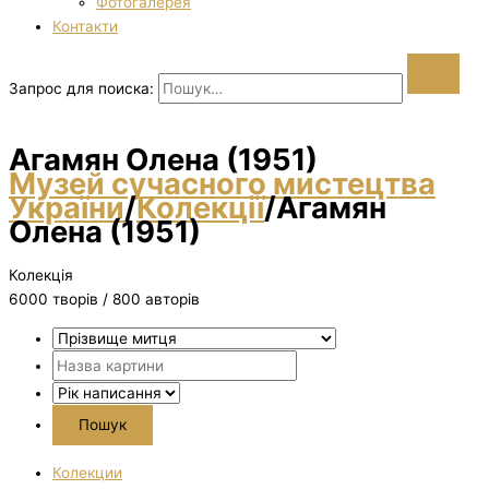
Фотогалерея
Контакти
Запрос для поиска:
Агамян Олена (1951)
Музей сучасного мистецтва
України
/
Колекції
/
Агамян
Олена (1951)
Колекція
6000 творiв / 800 авторів
Колекции