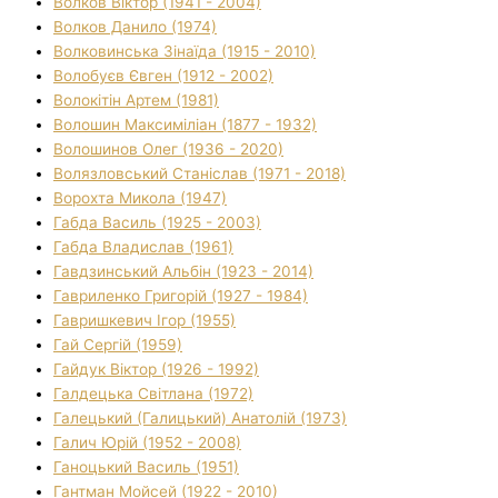
Волков Віктор (1941 - 2004)
Волков Данило (1974)
Волковинська Зінаїда (1915 - 2010)
Волобуєв Євген (1912 - 2002)
Волокітін Артем (1981)
Волошин Максиміліан (1877 - 1932)
Волошинов Олег (1936 - 2020)
Волязловський Станіслав (1971 - 2018)
Ворохта Микола (1947)
Габда Василь (1925 - 2003)
Габда Владислав (1961)
Гавдзинський Альбін (1923 - 2014)
Гавриленко Григорій (1927 - 1984)
Гавришкевич Ігор (1955)
Гай Сергій (1959)
Гайдук Віктор (1926 - 1992)
Галдецька Світлана (1972)
Галецький (Галицький) Анатолій (1973)
Галич Юрій (1952 - 2008)
Ганоцький Василь (1951)
Гантман Мойсей (1922 - 2010)