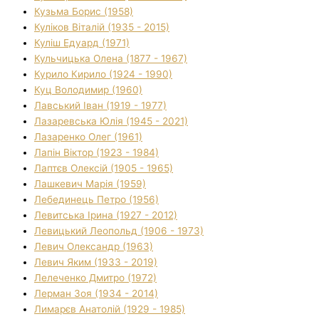
Кузьма Борис (1958)
Куліков Віталій (1935 - 2015)
Куліш Едуард (1971)
Кульчицька Олена (1877 - 1967)
Курило Кирило (1924 - 1990)
Куц Володимир (1960)
Лавський Іван (1919 - 1977)
Лазаревська Юлія (1945 - 2021)
Лазаренко Олег (1961)
Лапін Віктор (1923 - 1984)
Лаптєв Олексій (1905 - 1965)
Лашкевич Марія (1959)
Лебединець Петро (1956)
Левитська Ірина (1927 - 2012)
Левицький Леопольд (1906 - 1973)
Левич Олександр (1963)
Левич Яким (1933 - 2019)
Лелеченко Дмитро (1972)
Лерман Зоя (1934 - 2014)
Лимарєв Анатолій (1929 - 1985)