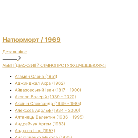
Натюрморт
/ 1969
Детальніше
А
Б
В
Г
Ґ
Д
Е
Є
Ж
З
И
І
Ї
Й
К
Л
М
Н
О
П
Р
С
Т
У
Ф
Х
Ц
Ч
Ш
Щ
Ь
Ю
Я
Усі
Агамян Олена (1951)
Аджинджал Ахра (1962)
Айвазовський Іван (1817 - 1900)
Акопов Валерій (1939 - 2020)
Аксінін Олександр (1949 - 1985)
Алексєєв Адольф (1934 - 2000)
Алтанець Валентин (1936 - 1995)
Андрейчук Артем (1983)
Андрєєв Ігор (1957)
Андрущенко Микола (1935)