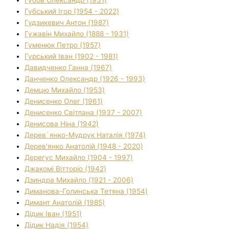
Губов Олександр (1931)
Губський Ігор (1954 - 2022)
Гудзикевич Антон (1987)
Гужавін Михайло (1888 - 1931)
Гуменюк Петро (1957)
Гурський Іван (1902 - 1981)
Давидченко Ганна (1967)
Данченко Олександр (1926 - 1993)
Демцю Михайло (1953)
Денисенко Олег (1961)
Денисенко Світлана (1937 - 2007)
Денисова Ніна (1942)
Дерев`янко-Мудрук Наталія (1974)
Дерев'янко Анатолій (1948 - 2020)
Дерегус Михайло (1904 - 1997)
Джакомі Вітторіо (1942)
Дзиндра Михайло (1921 - 2006)
Диманова-Голинська Тетяна (1954)
Димант Анатолій (1985)
Дідик Іван (1951)
Дідик Надія (1954)