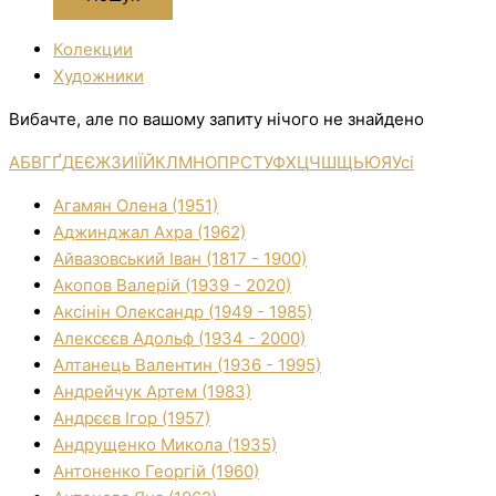
Колекции
Художники
Вибачте, але по вашому запиту нічого не знайдено
А
Б
В
Г
Ґ
Д
Е
Є
Ж
З
И
І
Ї
Й
К
Л
М
Н
О
П
Р
С
Т
У
Ф
Х
Ц
Ч
Ш
Щ
Ь
Ю
Я
Усі
Агамян Олена (1951)
Аджинджал Ахра (1962)
Айвазовський Іван (1817 - 1900)
Акопов Валерій (1939 - 2020)
Аксінін Олександр (1949 - 1985)
Алексєєв Адольф (1934 - 2000)
Алтанець Валентин (1936 - 1995)
Андрейчук Артем (1983)
Андрєєв Ігор (1957)
Андрущенко Микола (1935)
Антоненко Георгій (1960)