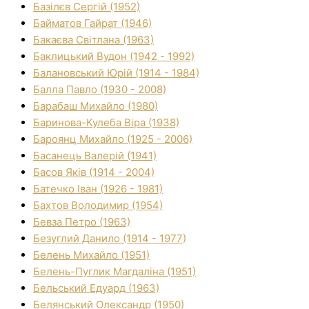
Базілєв Сергій (1952)
Байматов Гайрат (1946)
Бакаєва Світлана (1963)
Баклицький Вудон (1942 - 1992)
Балановський Юрій (1914 - 1984)
Балла Павло (1930 - 2008)
Барабаш Михайло (1980)
Баринова-Кулеба Віра (1938)
Бароянц Михайло (1925 - 2006)
Басанець Валерій (1941)
Басов Яків (1914 - 2004)
Батечко Іван (1926 - 1981)
Бахтов Володимир (1954)
Бевза Петро (1963)
Безуглий Данило (1914 - 1977)
Белень Михайло (1951)
Белень-Пуглик Магдаліна (1951)
Бельський Едуард (1963)
Белянський Олександр (1950)