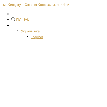
м. Київ, вул. Євгена Коновальця, 44-А
ПОШУК
Українська
English