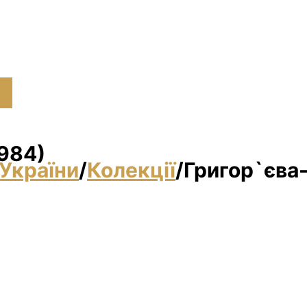
1984)
України
/
Колекції
/
Григор`єва-