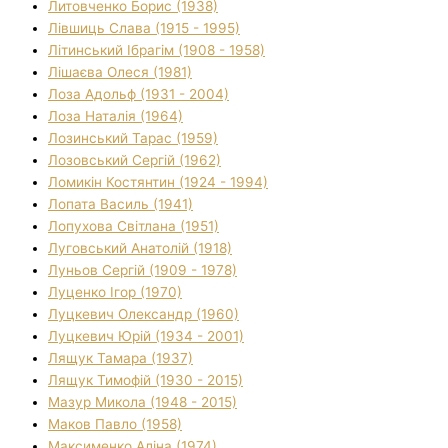
Литовченко Борис (1938)
Лівшиць Слава (1915 - 1995)
Літинський Ібрагім (1908 - 1958)
Лішаєва Олеся (1981)
Лоза Адольф (1931 - 2004)
Лоза Наталія (1964)
Лозинський Тарас (1959)
Лозовський Сергій (1962)
Ломикін Костянтин (1924 - 1994)
Лопата Василь (1941)
Лопухова Світлана (1951)
Луговський Анатолій (1918)
Луньов Сергій (1909 - 1978)
Луценко Ігор (1970)
Луцкевич Олександр (1960)
Луцкевич Юрій (1934 - 2001)
Лящук Тамара (1937)
Лящук Тимофій (1930 - 2015)
Мазур Микола (1948 - 2015)
Маков Павло (1958)
Максименко Аліна (1974)