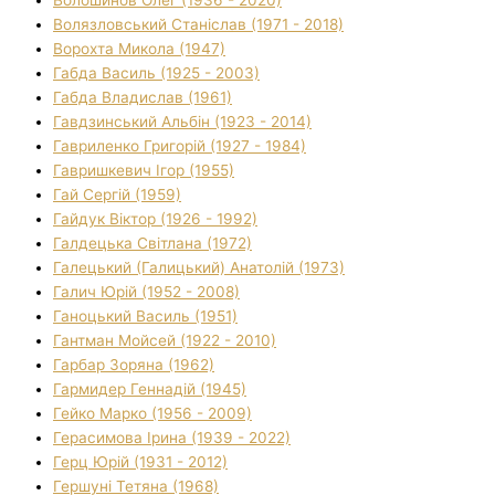
Волязловський Станіслав (1971 - 2018)
Ворохта Микола (1947)
Габда Василь (1925 - 2003)
Габда Владислав (1961)
Гавдзинський Альбін (1923 - 2014)
Гавриленко Григорій (1927 - 1984)
Гавришкевич Ігор (1955)
Гай Сергій (1959)
Гайдук Віктор (1926 - 1992)
Галдецька Світлана (1972)
Галецький (Галицький) Анатолій (1973)
Галич Юрій (1952 - 2008)
Ганоцький Василь (1951)
Гантман Мойсей (1922 - 2010)
Гарбар Зоряна (1962)
Гармидер Геннадій (1945)
Гейко Марко (1956 - 2009)
Герасимова Ірина (1939 - 2022)
Герц Юрій (1931 - 2012)
Гершуні Тетяна (1968)