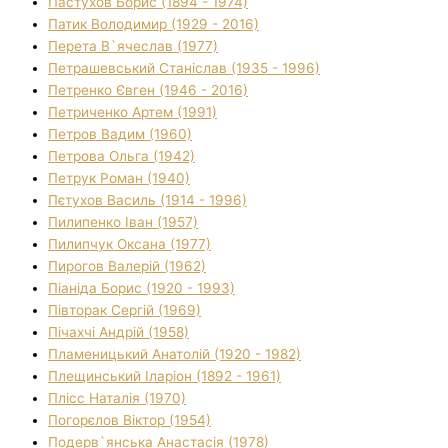
Пастухов Борис (1894 - 1974)
Патик Володимир (1929 - 2016)
Перета В`ячеслав (1977)
Петрашевський Станіслав (1935 - 1996)
Петренко Євген (1946 - 2016)
Петриченко Артем (1991)
Петров Вадим (1960)
Петрова Ольга (1942)
Петрук Роман (1940)
Пєтухов Василь (1914 - 1996)
Пилипенко Іван (1957)
Пилипчук Оксана (1977)
Пирогов Валерій (1962)
Піаніда Борис (1920 - 1993)
Півторак Сергій (1969)
Пічахчі Андрій (1958)
Пламеницький Анатолій (1920 - 1982)
Плещинський Іларіон (1892 - 1961)
Плісс Наталія (1970)
Погорєлов Віктор (1954)
Подерв`янська Анастасія (1978)