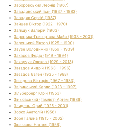
Заборовський Леонід (1967)
Завадовський Іван (1937 - 1983)
Завадяк Сергій (1987)
Зайцев Віктор (1922 - 1970)
Заліщук Валерій (1963)
Зарецька-Григор`єва Майя (1933 - 2001)
Зарецький Віктор (1925 - 1990)
Заузе Володимир (1859 - 1939)
Захаров Федір (1919 - 1994)
Захарчук Олекса (1929 - 2013)
Звєздов Андрій (1963 - 1996)
Звєздов Євген (1935 - 1988)
Звєздова Вікторія (1967 - 1983)
Звіринський Карло (1923 - 1997)
Зільберберг Юрій (1953)
Зіньківський (Гамлет) Артем (1986)
Злидень Юрий (1925 - 2001)
Зорко Анатолій (1956)
Зоря Галина (1915 - 2002)
Зюзькова Наталя (1956)