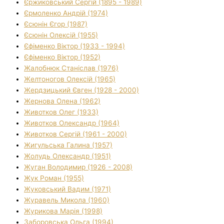
Єржиковський Сергій (1895 - 1989)
Єрмоленко Андрій (1974)
Єсюнін Єгор (1987)
Єсюнін Олексій (1955)
Єфіменко Віктор (1933 - 1994)
Єфіменко Віктор (1952)
Жалобнюк Станіслав (1976)
Желтоногов Олексій (1965)
Жердзицький Євген (1928 - 2000)
Жернова Олена (1962)
Животков Олег (1933)
Животков Олександр (1964)
Животков Сергій (1961 - 2000)
Жигульська Галина (1957)
Жолудь Олександр (1951)
Жуган Володимир (1926 - 2008)
Жук Роман (1955)
Жуковський Вадим (1971)
Журавель Микола (1960)
Журикова Марія (1998)
Заборовська Ольга (1994)