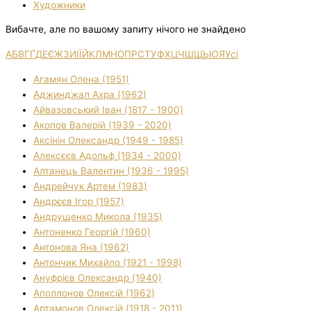
Художники
Вибачте, але по вашому запиту нічого не знайдено
А
Б
В
Г
Ґ
Д
Е
Є
Ж
З
И
І
Ї
Й
К
Л
М
Н
О
П
Р
С
Т
У
Ф
Х
Ц
Ч
Ш
Щ
Ь
Ю
Я
Усі
Агамян Олена (1951)
Аджинджал Ахра (1962)
Айвазовський Іван (1817 - 1900)
Акопов Валерій (1939 - 2020)
Аксінін Олександр (1949 - 1985)
Алексєєв Адольф (1934 - 2000)
Алтанець Валентин (1936 - 1995)
Андрейчук Артем (1983)
Андрєєв Ігор (1957)
Андрущенко Микола (1935)
Антоненко Георгій (1960)
Антонова Яна (1962)
Антончик Михайло (1921 - 1998)
Ануфрієв Олександр (1940)
Аполлонов Олексій (1962)
Артамонов Олексій (1918 - 2011)