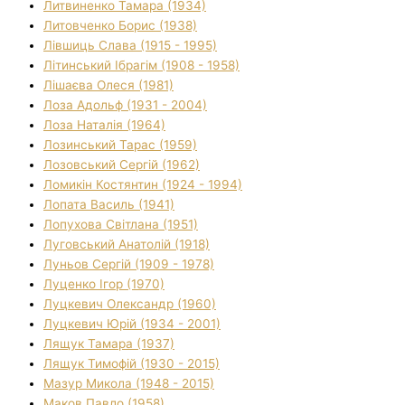
Литвиненко Тамара (1934)
Литовченко Борис (1938)
Лівшиць Слава (1915 - 1995)
Літинський Ібрагім (1908 - 1958)
Лішаєва Олеся (1981)
Лоза Адольф (1931 - 2004)
Лоза Наталія (1964)
Лозинський Тарас (1959)
Лозовський Сергій (1962)
Ломикін Костянтин (1924 - 1994)
Лопата Василь (1941)
Лопухова Світлана (1951)
Луговський Анатолій (1918)
Луньов Сергій (1909 - 1978)
Луценко Ігор (1970)
Луцкевич Олександр (1960)
Луцкевич Юрій (1934 - 2001)
Лящук Тамара (1937)
Лящук Тимофій (1930 - 2015)
Мазур Микола (1948 - 2015)
Маков Павло (1958)