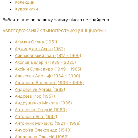
Колекции
Художники
Вибачте, але по вашому запиту нічого не знайдено
А
Б
В
Г
Ґ
Д
Е
Є
Ж
З
И
І
Ї
Й
К
Л
М
Н
О
П
Р
С
Т
У
Ф
Х
Ц
Ч
Ш
Щ
Ь
Ю
Я
Усі
Агамян Олена (1951)
Аджинджал Ахра (1962)
Айвазовський Іван (1817 - 1900)
Акопов Валерій (1939 - 2020)
Аксінін Олександр (1949 - 1985)
Алексєєв Адольф (1934 - 2000)
Алтанець Валентин (1936 - 1995)
Андрейчук Артем (1983)
Андрєєв Ігор (1957)
Андрущенко Микола (1935)
Антоненко Георгій (1960)
Антонова Яна (1962)
Антончик Михайло (1921 - 1998)
Ануфрієв Олександр (1940)
Аполлонов Олексій (1962)