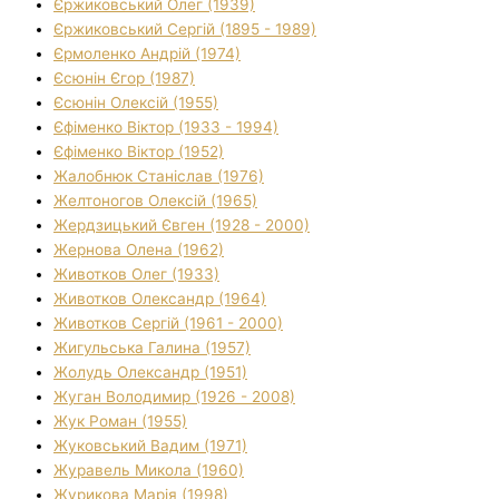
Єржиковський Олег (1939)
Єржиковський Сергій (1895 - 1989)
Єрмоленко Андрій (1974)
Єсюнін Єгор (1987)
Єсюнін Олексій (1955)
Єфіменко Віктор (1933 - 1994)
Єфіменко Віктор (1952)
Жалобнюк Станіслав (1976)
Желтоногов Олексій (1965)
Жердзицький Євген (1928 - 2000)
Жернова Олена (1962)
Животков Олег (1933)
Животков Олександр (1964)
Животков Сергій (1961 - 2000)
Жигульська Галина (1957)
Жолудь Олександр (1951)
Жуган Володимир (1926 - 2008)
Жук Роман (1955)
Жуковський Вадим (1971)
Журавель Микола (1960)
Журикова Марія (1998)