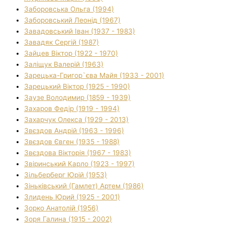
Заборовська Ольга (1994)
Заборовський Леонід (1967)
Завадовський Іван (1937 - 1983)
Завадяк Сергій (1987)
Зайцев Віктор (1922 - 1970)
Заліщук Валерій (1963)
Зарецька-Григор`єва Майя (1933 - 2001)
Зарецький Віктор (1925 - 1990)
Заузе Володимир (1859 - 1939)
Захаров Федір (1919 - 1994)
Захарчук Олекса (1929 - 2013)
Звєздов Андрій (1963 - 1996)
Звєздов Євген (1935 - 1988)
Звєздова Вікторія (1967 - 1983)
Звіринський Карло (1923 - 1997)
Зільберберг Юрій (1953)
Зіньківський (Гамлет) Артем (1986)
Злидень Юрий (1925 - 2001)
Зорко Анатолій (1956)
Зоря Галина (1915 - 2002)