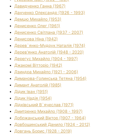
Давидченко Ганна (1967)
Данченко Олександр (1926 - 1993)
Демцю Михайло (1953)
Денисенко Олег (1961)
Денисенко Світлана (1937 - 2007)
Денисова Ніна (1942)
Дерев`янко-Мудрук Наталія (1974)
Дерев'янко Анатолій (1948 - 2020)
Дерегус Михайло (1904 - 1997)
Джакомі Вітторіо (1942)
Дзиндра Михайло (1921 - 2006)
Диманова-Голинська Тетяна (1954)
Димант Анатолій (1985)
Дідик Іван (1951)
Дідик Надія (1954)
Дідківський В`ячеслав (1971)
Дмитренко Михайло (1908 - 1997)
Добржанський Віктор (1907 - 1964)
Довбошинський Данило (1924 - 2012)
Довгань Борис (1928 - 2019)