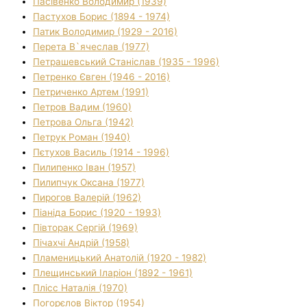
Пасівенко Володимир (1939)
Пастухов Борис (1894 - 1974)
Патик Володимир (1929 - 2016)
Перета В`ячеслав (1977)
Петрашевський Станіслав (1935 - 1996)
Петренко Євген (1946 - 2016)
Петриченко Артем (1991)
Петров Вадим (1960)
Петрова Ольга (1942)
Петрук Роман (1940)
Пєтухов Василь (1914 - 1996)
Пилипенко Іван (1957)
Пилипчук Оксана (1977)
Пирогов Валерій (1962)
Піаніда Борис (1920 - 1993)
Півторак Сергій (1969)
Пічахчі Андрій (1958)
Пламеницький Анатолій (1920 - 1982)
Плещинський Іларіон (1892 - 1961)
Плісс Наталія (1970)
Погорєлов Віктор (1954)