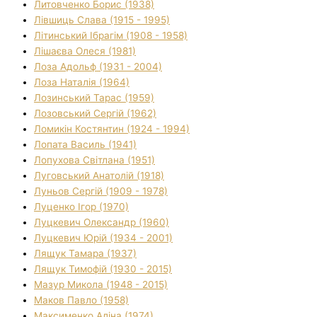
Литовченко Борис (1938)
Лівшиць Слава (1915 - 1995)
Літинський Ібрагім (1908 - 1958)
Лішаєва Олеся (1981)
Лоза Адольф (1931 - 2004)
Лоза Наталія (1964)
Лозинський Тарас (1959)
Лозовський Сергій (1962)
Ломикін Костянтин (1924 - 1994)
Лопата Василь (1941)
Лопухова Світлана (1951)
Луговський Анатолій (1918)
Луньов Сергій (1909 - 1978)
Луценко Ігор (1970)
Луцкевич Олександр (1960)
Луцкевич Юрій (1934 - 2001)
Лящук Тамара (1937)
Лящук Тимофій (1930 - 2015)
Мазур Микола (1948 - 2015)
Маков Павло (1958)
Максименко Аліна (1974)