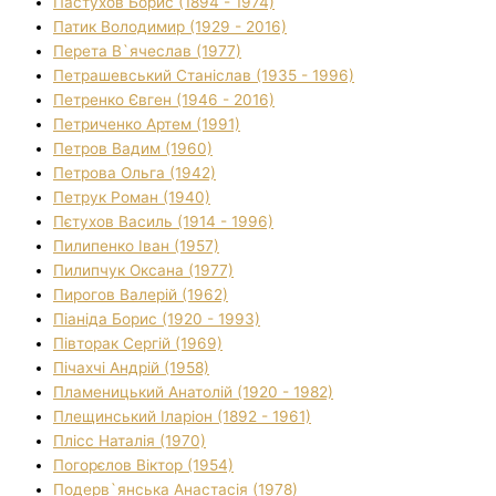
Пастухов Борис (1894 - 1974)
Патик Володимир (1929 - 2016)
Перета В`ячеслав (1977)
Петрашевський Станіслав (1935 - 1996)
Петренко Євген (1946 - 2016)
Петриченко Артем (1991)
Петров Вадим (1960)
Петрова Ольга (1942)
Петрук Роман (1940)
Пєтухов Василь (1914 - 1996)
Пилипенко Іван (1957)
Пилипчук Оксана (1977)
Пирогов Валерій (1962)
Піаніда Борис (1920 - 1993)
Півторак Сергій (1969)
Пічахчі Андрій (1958)
Пламеницький Анатолій (1920 - 1982)
Плещинський Іларіон (1892 - 1961)
Плісс Наталія (1970)
Погорєлов Віктор (1954)
Подерв`янська Анастасія (1978)