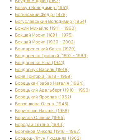
Блудов Андрій (1962)
Бовкун Володимир (1951)
Богинський Федір (1978)
Богуславський Володимир (1954)
Божий Михайло (1911 - 1990)
Бокшай Йосип (1891 - 1975)
Бокшай Йосип (1930 - 2002)
Бондаревський Євген (1979)
Бондаренко Григорій (1892 - 1969)
Бондаренко Ніна (1941)
Бондарчук Василь (1948)
Боня Григорій (1918 - 1989)
Борецька-Грабар Наталія (1964)
Борецький Адальберт (1910 - 1990)
Борецький Ярослав (1962)
Борзенкова Олена (1945)
Борисенко Наталія (1956)
Борисов Олексій (1965)
Бородай Тетяна (1946)
Бортніков Микола (1916 - 1997)
Боршош-Літун Людмила (1962)