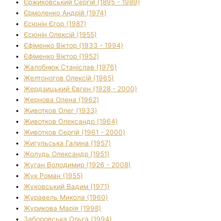
Єржиковський Сергій (1895 - 1989)
Єрмоленко Андрій (1974)
Єсюнін Єгор (1987)
Єсюнін Олексій (1955)
Єфіменко Віктор (1933 - 1994)
Єфіменко Віктор (1952)
Жалобнюк Станіслав (1976)
Желтоногов Олексій (1965)
Жердзицький Євген (1928 - 2000)
Жернова Олена (1962)
Животков Олег (1933)
Животков Олександр (1964)
Животков Сергій (1961 - 2000)
Жигульська Галина (1957)
Жолудь Олександр (1951)
Жуган Володимир (1926 - 2008)
Жук Роман (1955)
Жуковський Вадим (1971)
Журавель Микола (1960)
Журикова Марія (1998)
Заборовська Ольга (1994)