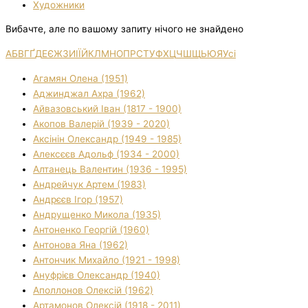
Художники
Вибачте, але по вашому запиту нічого не знайдено
А
Б
В
Г
Ґ
Д
Е
Є
Ж
З
И
І
Ї
Й
К
Л
М
Н
О
П
Р
С
Т
У
Ф
Х
Ц
Ч
Ш
Щ
Ь
Ю
Я
Усі
Агамян Олена (1951)
Аджинджал Ахра (1962)
Айвазовський Іван (1817 - 1900)
Акопов Валерій (1939 - 2020)
Аксінін Олександр (1949 - 1985)
Алексєєв Адольф (1934 - 2000)
Алтанець Валентин (1936 - 1995)
Андрейчук Артем (1983)
Андрєєв Ігор (1957)
Андрущенко Микола (1935)
Антоненко Георгій (1960)
Антонова Яна (1962)
Антончик Михайло (1921 - 1998)
Ануфрієв Олександр (1940)
Аполлонов Олексій (1962)
Артамонов Олексій (1918 - 2011)