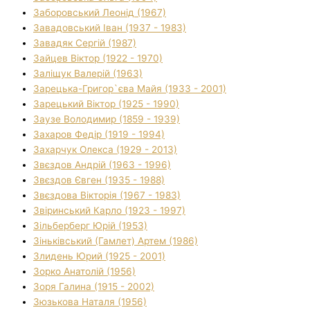
Заборовський Леонід (1967)
Завадовський Іван (1937 - 1983)
Завадяк Сергій (1987)
Зайцев Віктор (1922 - 1970)
Заліщук Валерій (1963)
Зарецька-Григор`єва Майя (1933 - 2001)
Зарецький Віктор (1925 - 1990)
Заузе Володимир (1859 - 1939)
Захаров Федір (1919 - 1994)
Захарчук Олекса (1929 - 2013)
Звєздов Андрій (1963 - 1996)
Звєздов Євген (1935 - 1988)
Звєздова Вікторія (1967 - 1983)
Звіринський Карло (1923 - 1997)
Зільберберг Юрій (1953)
Зіньківський (Гамлет) Артем (1986)
Злидень Юрий (1925 - 2001)
Зорко Анатолій (1956)
Зоря Галина (1915 - 2002)
Зюзькова Наталя (1956)