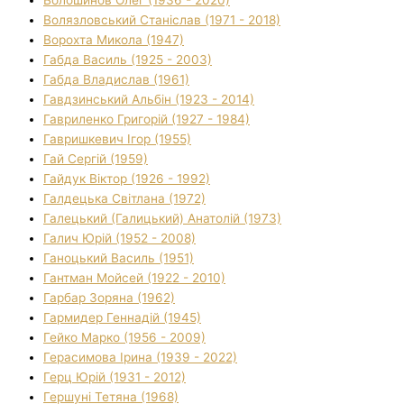
Волязловський Станіслав (1971 - 2018)
Ворохта Микола (1947)
Габда Василь (1925 - 2003)
Габда Владислав (1961)
Гавдзинський Альбін (1923 - 2014)
Гавриленко Григорій (1927 - 1984)
Гавришкевич Ігор (1955)
Гай Сергій (1959)
Гайдук Віктор (1926 - 1992)
Галдецька Світлана (1972)
Галецький (Галицький) Анатолій (1973)
Галич Юрій (1952 - 2008)
Ганоцький Василь (1951)
Гантман Мойсей (1922 - 2010)
Гарбар Зоряна (1962)
Гармидер Геннадій (1945)
Гейко Марко (1956 - 2009)
Герасимова Ірина (1939 - 2022)
Герц Юрій (1931 - 2012)
Гершуні Тетяна (1968)