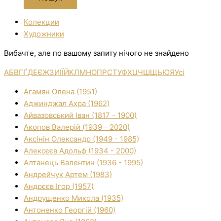
Колекции
Художники
Вибачте, але по вашому запиту нічого не знайдено
А
Б
В
Г
Ґ
Д
Е
Є
Ж
З
И
І
Ї
Й
К
Л
М
Н
О
П
Р
С
Т
У
Ф
Х
Ц
Ч
Ш
Щ
Ь
Ю
Я
Усі
Агамян Олена (1951)
Аджинджал Ахра (1962)
Айвазовський Іван (1817 - 1900)
Акопов Валерій (1939 - 2020)
Аксінін Олександр (1949 - 1985)
Алексєєв Адольф (1934 - 2000)
Алтанець Валентин (1936 - 1995)
Андрейчук Артем (1983)
Андрєєв Ігор (1957)
Андрущенко Микола (1935)
Антоненко Георгій (1960)