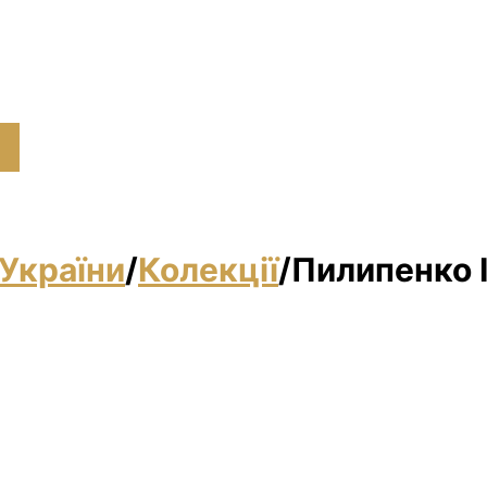
України
/
Колекції
/
Пилипенко І