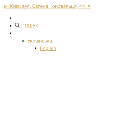
м. Київ, вул. Євгена Коновальця, 44-А
ПОШУК
Українська
English