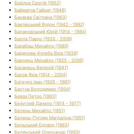
Базілєв Сергій (1952)
Байматов Гайрат (1946)
Бакаєва Світлана (1963)
Баклицький Вудон (1942 - 1992)
Балановський Юрій (1914 - 1984)
Балла Павло (1930 - 2008)
Барабаш Михайло (1980)
Баринова-Кулеба Віра (1938)
Бароянц Михайло (1925 - 2006)
Басанець Валерій (1941)
Басов Яків (1914 - 2004)
Батечко Іван (1926 - 1981)
Бахтов Володимир (1954)
Бевза Петро (1963)
Безуглий Данило (1914 - 1977)
Белень Михайло (1951)
Белень-Пуглик Магдаліна (1951)
Бельський Едуард (1963)
Белянський Олександр (1950)