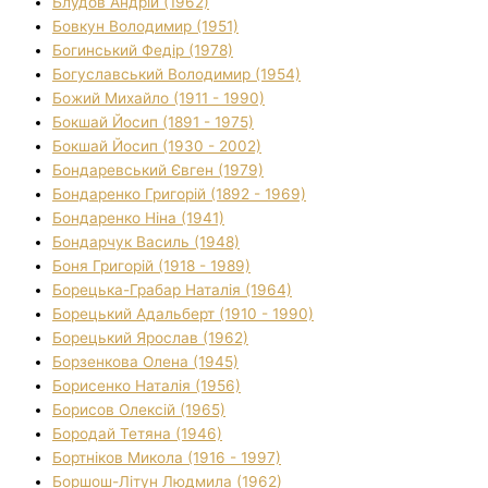
Блудов Андрій (1962)
Бовкун Володимир (1951)
Богинський Федір (1978)
Богуславський Володимир (1954)
Божий Михайло (1911 - 1990)
Бокшай Йосип (1891 - 1975)
Бокшай Йосип (1930 - 2002)
Бондаревський Євген (1979)
Бондаренко Григорій (1892 - 1969)
Бондаренко Ніна (1941)
Бондарчук Василь (1948)
Боня Григорій (1918 - 1989)
Борецька-Грабар Наталія (1964)
Борецький Адальберт (1910 - 1990)
Борецький Ярослав (1962)
Борзенкова Олена (1945)
Борисенко Наталія (1956)
Борисов Олексій (1965)
Бородай Тетяна (1946)
Бортніков Микола (1916 - 1997)
Боршош-Літун Людмила (1962)