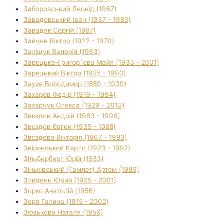
Заборовський Леонід (1967)
Завадовський Іван (1937 - 1983)
Завадяк Сергій (1987)
Зайцев Віктор (1922 - 1970)
Заліщук Валерій (1963)
Зарецька-Григор`єва Майя (1933 - 2001)
Зарецький Віктор (1925 - 1990)
Заузе Володимир (1859 - 1939)
Захаров Федір (1919 - 1994)
Захарчук Олекса (1929 - 2013)
Звєздов Андрій (1963 - 1996)
Звєздов Євген (1935 - 1988)
Звєздова Вікторія (1967 - 1983)
Звіринський Карло (1923 - 1997)
Зільберберг Юрій (1953)
Зіньківський (Гамлет) Артем (1986)
Злидень Юрий (1925 - 2001)
Зорко Анатолій (1956)
Зоря Галина (1915 - 2002)
Зюзькова Наталя (1956)