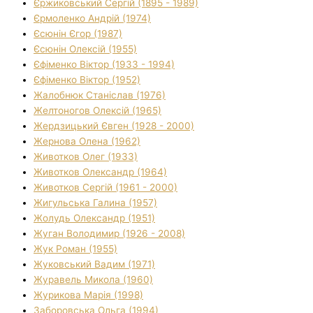
Єржиковський Сергій (1895 - 1989)
Єрмоленко Андрій (1974)
Єсюнін Єгор (1987)
Єсюнін Олексій (1955)
Єфіменко Віктор (1933 - 1994)
Єфіменко Віктор (1952)
Жалобнюк Станіслав (1976)
Желтоногов Олексій (1965)
Жердзицький Євген (1928 - 2000)
Жернова Олена (1962)
Животков Олег (1933)
Животков Олександр (1964)
Животков Сергій (1961 - 2000)
Жигульська Галина (1957)
Жолудь Олександр (1951)
Жуган Володимир (1926 - 2008)
Жук Роман (1955)
Жуковський Вадим (1971)
Журавель Микола (1960)
Журикова Марія (1998)
Заборовська Ольга (1994)