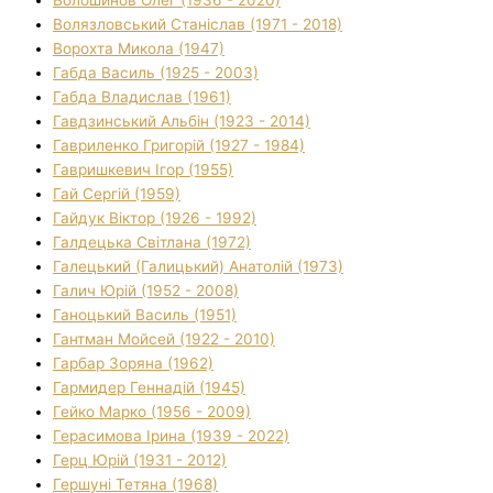
Волязловський Станіслав (1971 - 2018)
Ворохта Микола (1947)
Габда Василь (1925 - 2003)
Габда Владислав (1961)
Гавдзинський Альбін (1923 - 2014)
Гавриленко Григорій (1927 - 1984)
Гавришкевич Ігор (1955)
Гай Сергій (1959)
Гайдук Віктор (1926 - 1992)
Галдецька Світлана (1972)
Галецький (Галицький) Анатолій (1973)
Галич Юрій (1952 - 2008)
Ганоцький Василь (1951)
Гантман Мойсей (1922 - 2010)
Гарбар Зоряна (1962)
Гармидер Геннадій (1945)
Гейко Марко (1956 - 2009)
Герасимова Ірина (1939 - 2022)
Герц Юрій (1931 - 2012)
Гершуні Тетяна (1968)