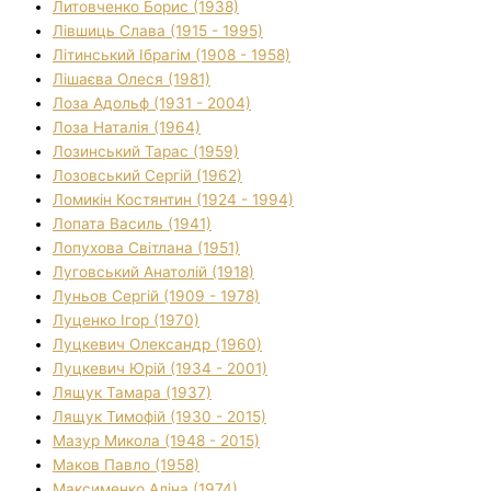
Литовченко Борис (1938)
Лівшиць Слава (1915 - 1995)
Літинський Ібрагім (1908 - 1958)
Лішаєва Олеся (1981)
Лоза Адольф (1931 - 2004)
Лоза Наталія (1964)
Лозинський Тарас (1959)
Лозовський Сергій (1962)
Ломикін Костянтин (1924 - 1994)
Лопата Василь (1941)
Лопухова Світлана (1951)
Луговський Анатолій (1918)
Луньов Сергій (1909 - 1978)
Луценко Ігор (1970)
Луцкевич Олександр (1960)
Луцкевич Юрій (1934 - 2001)
Лящук Тамара (1937)
Лящук Тимофій (1930 - 2015)
Мазур Микола (1948 - 2015)
Маков Павло (1958)
Максименко Аліна (1974)