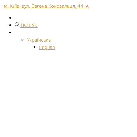
м. Київ, вул. Євгена Коновальця, 44-А
ПОШУК
Українська
English