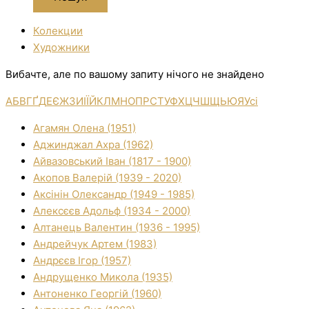
Колекции
Художники
Вибачте, але по вашому запиту нічого не знайдено
А
Б
В
Г
Ґ
Д
Е
Є
Ж
З
И
І
Ї
Й
К
Л
М
Н
О
П
Р
С
Т
У
Ф
Х
Ц
Ч
Ш
Щ
Ь
Ю
Я
Усі
Агамян Олена (1951)
Аджинджал Ахра (1962)
Айвазовський Іван (1817 - 1900)
Акопов Валерій (1939 - 2020)
Аксінін Олександр (1949 - 1985)
Алексєєв Адольф (1934 - 2000)
Алтанець Валентин (1936 - 1995)
Андрейчук Артем (1983)
Андрєєв Ігор (1957)
Андрущенко Микола (1935)
Антоненко Георгій (1960)