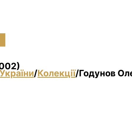
2002)
України
/
Колекції
/
Годунов Ол