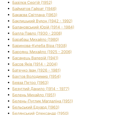
Базілєв Сергій (1952)
Байматов Гайрат (1946)
Бакаєва Світлана (1963)
Баклицький Вудон (1942 - 1992)
Балановський Юрій (1914 - 1984)
Балла Павло (1930 - 2008)
Барабаш Михайло (1980)
Баринова-Кулеба Віра (1938)
Бароянц Михайло (1925 - 2006)
Басанець Валерій (1941)
Басов Яків (1914 - 2004)
Батечко Іван (1926 - 1981)
Бахтов Володимир (1954)
Бевза Петро (1963)
Безуглий Данило (1914 - 1977)
Белень Михайло (1951)
Белень-Пуглик Магдаліна (1951)
Бельський Едуард (1963)
Белянський Олександр (1950)