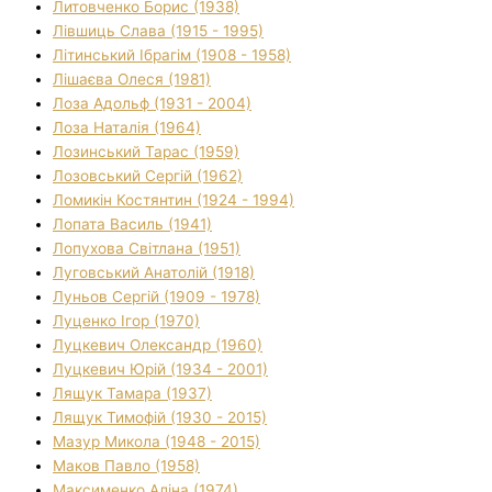
Литовченко Борис (1938)
Лівшиць Слава (1915 - 1995)
Літинський Ібрагім (1908 - 1958)
Лішаєва Олеся (1981)
Лоза Адольф (1931 - 2004)
Лоза Наталія (1964)
Лозинський Тарас (1959)
Лозовський Сергій (1962)
Ломикін Костянтин (1924 - 1994)
Лопата Василь (1941)
Лопухова Світлана (1951)
Луговський Анатолій (1918)
Луньов Сергій (1909 - 1978)
Луценко Ігор (1970)
Луцкевич Олександр (1960)
Луцкевич Юрій (1934 - 2001)
Лящук Тамара (1937)
Лящук Тимофій (1930 - 2015)
Мазур Микола (1948 - 2015)
Маков Павло (1958)
Максименко Аліна (1974)