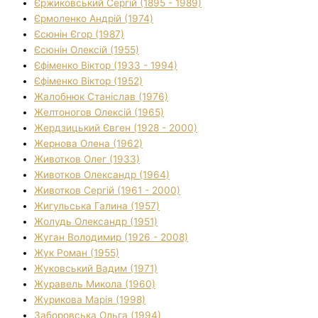
Єржиковський Сергій (1895 - 1989)
Єрмоленко Андрій (1974)
Єсюнін Єгор (1987)
Єсюнін Олексій (1955)
Єфіменко Віктор (1933 - 1994)
Єфіменко Віктор (1952)
Жалобнюк Станіслав (1976)
Желтоногов Олексій (1965)
Жердзицький Євген (1928 - 2000)
Жернова Олена (1962)
Животков Олег (1933)
Животков Олександр (1964)
Животков Сергій (1961 - 2000)
Жигульська Галина (1957)
Жолудь Олександр (1951)
Жуган Володимир (1926 - 2008)
Жук Роман (1955)
Жуковський Вадим (1971)
Журавель Микола (1960)
Журикова Марія (1998)
Заборовська Ольга (1994)