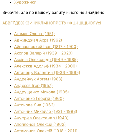
Художники
Вибачте, але по вашому запиту нічого не знайдено
А
Б
В
Г
Ґ
Д
Е
Є
Ж
З
И
І
Ї
Й
К
Л
М
Н
О
П
Р
С
Т
У
Ф
Х
Ц
Ч
Ш
Щ
Ь
Ю
Я
Усі
Агамян Олена (1951)
Аджинджал Ахра (1962)
Айвазовський Іван (1817 - 1900)
Акопов Валерій (1939 - 2020)
Аксінін Олександр (1949 - 1985)
Алексєєв Адольф (1934 - 2000)
Алтанець Валентин (1936 - 1995)
Андрейчук Артем (1983)
Андрєєв Ігор (1957)
Андрущенко Микола (1935)
Антоненко Георгій (1960)
Антонова Яна (1962)
Антончик Михайло (1921 - 1998)
Ануфрієв Олександр (1940)
Аполлонов Олексій (1962)
Артамонов Олексій (1918 - 2011)