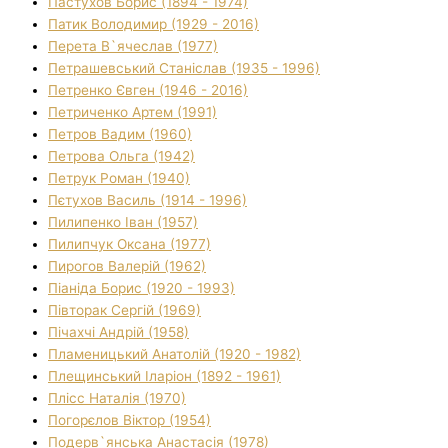
Пастухов Борис (1894 - 1974)
Патик Володимир (1929 - 2016)
Перета В`ячеслав (1977)
Петрашевський Станіслав (1935 - 1996)
Петренко Євген (1946 - 2016)
Петриченко Артем (1991)
Петров Вадим (1960)
Петрова Ольга (1942)
Петрук Роман (1940)
Пєтухов Василь (1914 - 1996)
Пилипенко Іван (1957)
Пилипчук Оксана (1977)
Пирогов Валерій (1962)
Піаніда Борис (1920 - 1993)
Півторак Сергій (1969)
Пічахчі Андрій (1958)
Пламеницький Анатолій (1920 - 1982)
Плещинський Іларіон (1892 - 1961)
Плісс Наталія (1970)
Погорєлов Віктор (1954)
Подерв`янська Анастасія (1978)