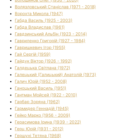
Волязловський Станіслав (1971 - 2018)
Ворохта Микола (1947)
Габда Василь (1925 - 2003)
Габда Владислав (1961)
Гавдзинський Альбін (1923 - 2014)
Гавриленко Григорій (1927 - 1984)
Гавришкевич Ігор (1955)
Гай Сергій (1959)
Гайдук Віктор (1926 - 1992)
Галдецька Світлана (1972)
Галецький (Галицький) Анатолій (1973)
Галич Юрій (1952 - 2008)
Ганоцький Василь (1951)
Гантман Мойсей (1922 - 2010)
Гарбар Зоряна (1962)
Гармидер Геннадій (1945)
Гейко Марко (1956 - 2009)
Герасимова Ірина (1939 - 2022)
Герц Юрій (1931 - 2012)
Гершуні Тетяна (1968)