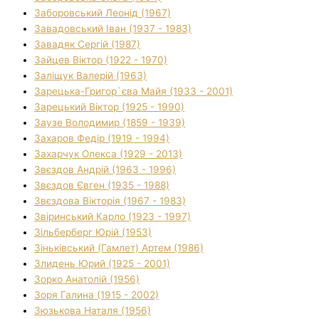
Заборовський Леонід (1967)
Завадовський Іван (1937 - 1983)
Завадяк Сергій (1987)
Зайцев Віктор (1922 - 1970)
Заліщук Валерій (1963)
Зарецька-Григор`єва Майя (1933 - 2001)
Зарецький Віктор (1925 - 1990)
Заузе Володимир (1859 - 1939)
Захаров Федір (1919 - 1994)
Захарчук Олекса (1929 - 2013)
Звєздов Андрій (1963 - 1996)
Звєздов Євген (1935 - 1988)
Звєздова Вікторія (1967 - 1983)
Звіринський Карло (1923 - 1997)
Зільберберг Юрій (1953)
Зіньківський (Гамлет) Артем (1986)
Злидень Юрий (1925 - 2001)
Зорко Анатолій (1956)
Зоря Галина (1915 - 2002)
Зюзькова Наталя (1956)