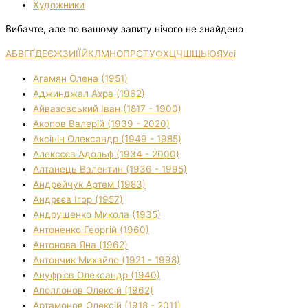
Художники
Вибачте, але по вашому запиту нічого не знайдено
А
Б
В
Г
Ґ
Д
Е
Є
Ж
З
И
І
Ї
Й
К
Л
М
Н
О
П
Р
С
Т
У
Ф
Х
Ц
Ч
Ш
Щ
Ь
Ю
Я
Усі
Агамян Олена (1951)
Аджинджал Ахра (1962)
Айвазовський Іван (1817 - 1900)
Акопов Валерій (1939 - 2020)
Аксінін Олександр (1949 - 1985)
Алексєєв Адольф (1934 - 2000)
Алтанець Валентин (1936 - 1995)
Андрейчук Артем (1983)
Андрєєв Ігор (1957)
Андрущенко Микола (1935)
Антоненко Георгій (1960)
Антонова Яна (1962)
Антончик Михайло (1921 - 1998)
Ануфрієв Олександр (1940)
Аполлонов Олексій (1962)
Артамонов Олексій (1918 - 2011)