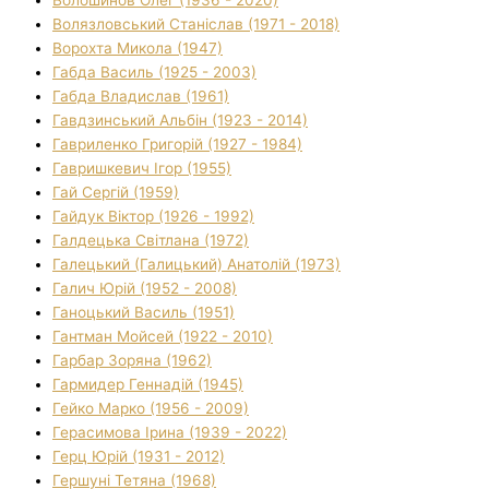
Волязловський Станіслав (1971 - 2018)
Ворохта Микола (1947)
Габда Василь (1925 - 2003)
Габда Владислав (1961)
Гавдзинський Альбін (1923 - 2014)
Гавриленко Григорій (1927 - 1984)
Гавришкевич Ігор (1955)
Гай Сергій (1959)
Гайдук Віктор (1926 - 1992)
Галдецька Світлана (1972)
Галецький (Галицький) Анатолій (1973)
Галич Юрій (1952 - 2008)
Ганоцький Василь (1951)
Гантман Мойсей (1922 - 2010)
Гарбар Зоряна (1962)
Гармидер Геннадій (1945)
Гейко Марко (1956 - 2009)
Герасимова Ірина (1939 - 2022)
Герц Юрій (1931 - 2012)
Гершуні Тетяна (1968)