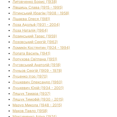
Литовченко Борис (1938)
Лівшиць Слава (1915 - 1995)
Літинський Ібрагім (1908 - 1958)
Лішаєва Олеся (1981)
Лоза Адольф (1931 - 2004)
Лоза Наталія (1964)
Лозинський Тарас (1959)
Лозовський Сергій (1962)
Ломикін Костянтин (1924 - 1994)
Лопата Василь (1941)
Лопухова Світлана (1951)
Луговський Анатолій (1918)
Луньов Сергій (1909 - 1978)
Луценко Ігор (1970)
Луцкевич Олександр (1960)
Луцкевич Юрій (1934 - 2001)
Лящук Тамара (1937)
Лящук Тимофій (1930 - 2015)
Мазур Микола (1948 - 2015)
Маков Павло (1958)
Максименко Аліна (1974)