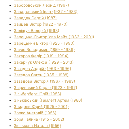
Заборовський Леонід (1967)
Завадовський Іван (1937 - 1983)
Завадяк Сергій (1987)
Зайцев Віктор (1922 - 1970)
Заліщук Валерій (1963)
Зарецька-Григор`єва Майя (1933 - 2001)
Зарецький Віктор (1925 - 1990)
Заузе Володимир (1859 - 1939)
Захаров Федір (1919 - 1994)
Захарчук Олекса (1929 - 2013)
Звєздов Андрій (1963 - 1996)
Звєздов Євген (1935 - 1988)
Звєздова Вікторія (1967 - 1983)
Звіринський Карло (1923 - 1997)
Зільберберг Юрій (1953)
Зіньківський (Гамлет) Артем (1986)
Злидень Юрий (1925 - 2001)
Зорко Анатолій (1956)
Зоря Галина (1915 - 2002)
Зюзькова Наталя (1956)