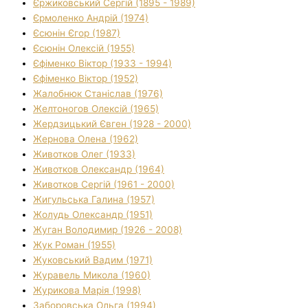
Єржиковський Сергій (1895 - 1989)
Єрмоленко Андрій (1974)
Єсюнін Єгор (1987)
Єсюнін Олексій (1955)
Єфіменко Віктор (1933 - 1994)
Єфіменко Віктор (1952)
Жалобнюк Станіслав (1976)
Желтоногов Олексій (1965)
Жердзицький Євген (1928 - 2000)
Жернова Олена (1962)
Животков Олег (1933)
Животков Олександр (1964)
Животков Сергій (1961 - 2000)
Жигульська Галина (1957)
Жолудь Олександр (1951)
Жуган Володимир (1926 - 2008)
Жук Роман (1955)
Жуковський Вадим (1971)
Журавель Микола (1960)
Журикова Марія (1998)
Заборовська Ольга (1994)