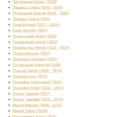
Литовченко Борис (1938)
Лівшиць Слава (1915 - 1995)
Літинський Ібрагім (1908 - 1958)
Лішаєва Олеся (1981)
Лоза Адольф (1931 - 2004)
Лоза Наталія (1964)
Лозинський Тарас (1959)
Лозовський Сергій (1962)
Ломикін Костянтин (1924 - 1994)
Лопата Василь (1941)
Лопухова Світлана (1951)
Луговський Анатолій (1918)
Луньов Сергій (1909 - 1978)
Луценко Ігор (1970)
Луцкевич Олександр (1960)
Луцкевич Юрій (1934 - 2001)
Лящук Тамара (1937)
Лящук Тимофій (1930 - 2015)
Мазур Микола (1948 - 2015)
Маков Павло (1958)
Максименко Аліна (1974)