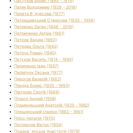
Пастухов Борис (1894 - 1974)
Патик Володимир (1929 - 2016)
Перета В`ячеслав (1977)
Петрашевський Станіслав (1935 - 1996)
Петренко Євген (1946 - 2016)
Петриченко Артем (1991)
Петров Вадим (1960)
Петрова Ольга (1942)
Петрук Роман (1940)
Пєтухов Василь (1914 - 1996)
Пилипенко Іван (1957)
Пилипчук Оксана (1977)
Пирогов Валерій (1962)
Піаніда Борис (1920 - 1993)
Півторак Сергій (1969)
Пічахчі Андрій (1958)
Пламеницький Анатолій (1920 - 1982)
Плещинський Іларіон (1892 - 1961)
Плісс Наталія (1970)
Погорєлов Віктор (1954)
Подерв`янська Анастасія (1978)