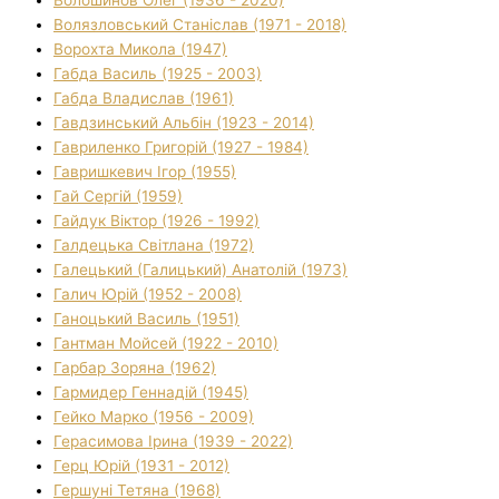
Волязловський Станіслав (1971 - 2018)
Ворохта Микола (1947)
Габда Василь (1925 - 2003)
Габда Владислав (1961)
Гавдзинський Альбін (1923 - 2014)
Гавриленко Григорій (1927 - 1984)
Гавришкевич Ігор (1955)
Гай Сергій (1959)
Гайдук Віктор (1926 - 1992)
Галдецька Світлана (1972)
Галецький (Галицький) Анатолій (1973)
Галич Юрій (1952 - 2008)
Ганоцький Василь (1951)
Гантман Мойсей (1922 - 2010)
Гарбар Зоряна (1962)
Гармидер Геннадій (1945)
Гейко Марко (1956 - 2009)
Герасимова Ірина (1939 - 2022)
Герц Юрій (1931 - 2012)
Гершуні Тетяна (1968)