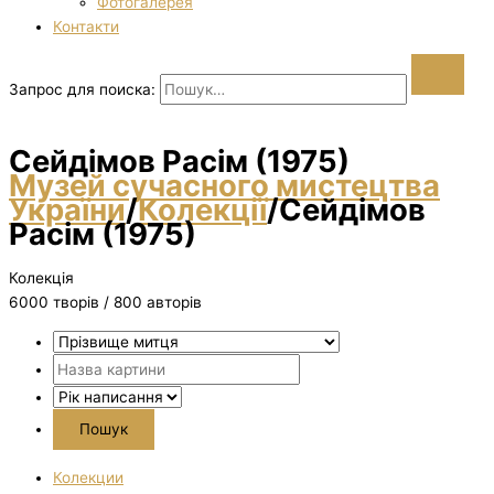
Фотогалерея
Контакти
Запрос для поиска:
Сейдімов Расім (1975)
Музей сучасного мистецтва
України
/
Колекції
/
Сейдімов
Расім (1975)
Колекція
6000 творiв / 800 авторів
Колекции