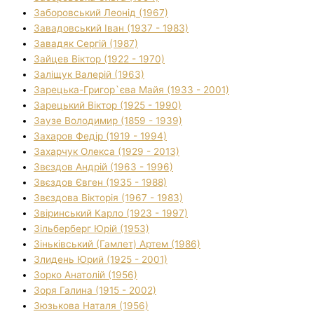
Заборовський Леонід (1967)
Завадовський Іван (1937 - 1983)
Завадяк Сергій (1987)
Зайцев Віктор (1922 - 1970)
Заліщук Валерій (1963)
Зарецька-Григор`єва Майя (1933 - 2001)
Зарецький Віктор (1925 - 1990)
Заузе Володимир (1859 - 1939)
Захаров Федір (1919 - 1994)
Захарчук Олекса (1929 - 2013)
Звєздов Андрій (1963 - 1996)
Звєздов Євген (1935 - 1988)
Звєздова Вікторія (1967 - 1983)
Звіринський Карло (1923 - 1997)
Зільберберг Юрій (1953)
Зіньківський (Гамлет) Артем (1986)
Злидень Юрий (1925 - 2001)
Зорко Анатолій (1956)
Зоря Галина (1915 - 2002)
Зюзькова Наталя (1956)