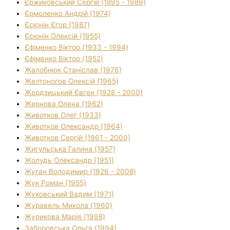
Єржиковський Сергій (1895 - 1989)
Єрмоленко Андрій (1974)
Єсюнін Єгор (1987)
Єсюнін Олексій (1955)
Єфіменко Віктор (1933 - 1994)
Єфіменко Віктор (1952)
Жалобнюк Станіслав (1976)
Желтоногов Олексій (1965)
Жердзицький Євген (1928 - 2000)
Жернова Олена (1962)
Животков Олег (1933)
Животков Олександр (1964)
Животков Сергій (1961 - 2000)
Жигульська Галина (1957)
Жолудь Олександр (1951)
Жуган Володимир (1926 - 2008)
Жук Роман (1955)
Жуковський Вадим (1971)
Журавель Микола (1960)
Журикова Марія (1998)
Заборовська Ольга (1994)