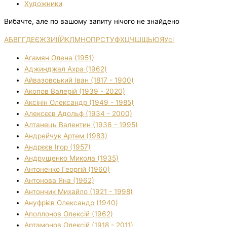
Художники
Вибачте, але по вашому запиту нічого не знайдено
А
Б
В
Г
Ґ
Д
Е
Є
Ж
З
И
І
Ї
Й
К
Л
М
Н
О
П
Р
С
Т
У
Ф
Х
Ц
Ч
Ш
Щ
Ь
Ю
Я
Усі
Агамян Олена (1951)
Аджинджал Ахра (1962)
Айвазовський Іван (1817 - 1900)
Акопов Валерій (1939 - 2020)
Аксінін Олександр (1949 - 1985)
Алексєєв Адольф (1934 - 2000)
Алтанець Валентин (1936 - 1995)
Андрейчук Артем (1983)
Андрєєв Ігор (1957)
Андрущенко Микола (1935)
Антоненко Георгій (1960)
Антонова Яна (1962)
Антончик Михайло (1921 - 1998)
Ануфрієв Олександр (1940)
Аполлонов Олексій (1962)
Артамонов Олексій (1918 - 2011)