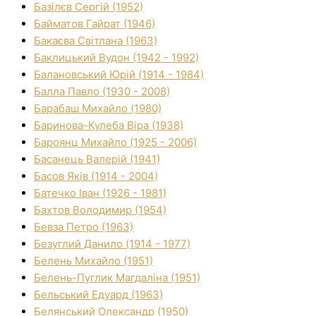
Базілєв Сергій (1952)
Байматов Гайрат (1946)
Бакаєва Світлана (1963)
Баклицький Вудон (1942 - 1992)
Балановський Юрій (1914 - 1984)
Балла Павло (1930 - 2008)
Барабаш Михайло (1980)
Баринова-Кулеба Віра (1938)
Бароянц Михайло (1925 - 2006)
Басанець Валерій (1941)
Басов Яків (1914 - 2004)
Батечко Іван (1926 - 1981)
Бахтов Володимир (1954)
Бевза Петро (1963)
Безуглий Данило (1914 - 1977)
Белень Михайло (1951)
Белень-Пуглик Магдаліна (1951)
Бельський Едуард (1963)
Белянський Олександр (1950)