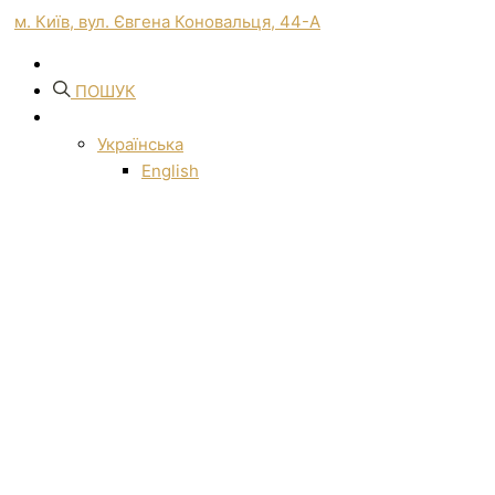
м. Київ, вул. Євгена Коновальця, 44-А
ПОШУК
Українська
English