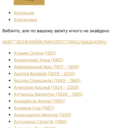
Колекции
Художники
Вибачте, але по вашому запиту нічого не знайдено
А
Б
В
Г
Ґ
Д
Е
Є
Ж
З
И
І
Ї
Й
К
Л
М
Н
О
П
Р
С
Т
У
Ф
Х
Ц
Ч
Ш
Щ
Ь
Ю
Я
Усі
Агамян Олена (1951)
Аджинджал Ахра (1962)
Айвазовський Іван (1817 - 1900)
Акопов Валерій (1939 - 2020)
Аксінін Олександр (1949 - 1985)
Алексєєв Адольф (1934 - 2000)
Алтанець Валентин (1936 - 1995)
Андрейчук Артем (1983)
Андрєєв Ігор (1957)
Андрущенко Микола (1935)
Антоненко Георгій (1960)