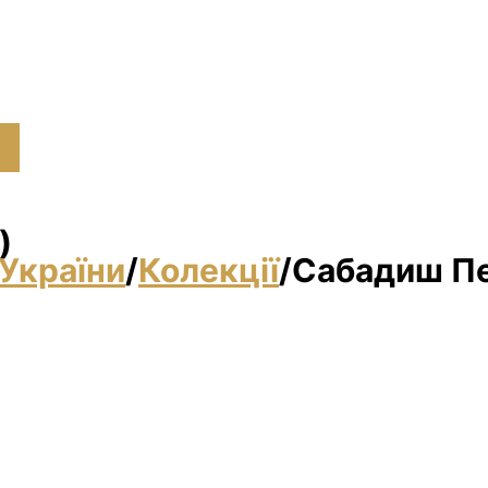
)
України
/
Колекції
/
Сабадиш Пе