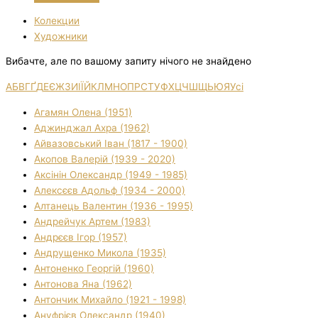
Колекции
Художники
Вибачте, але по вашому запиту нічого не знайдено
А
Б
В
Г
Ґ
Д
Е
Є
Ж
З
И
І
Ї
Й
К
Л
М
Н
О
П
Р
С
Т
У
Ф
Х
Ц
Ч
Ш
Щ
Ь
Ю
Я
Усі
Агамян Олена (1951)
Аджинджал Ахра (1962)
Айвазовський Іван (1817 - 1900)
Акопов Валерій (1939 - 2020)
Аксінін Олександр (1949 - 1985)
Алексєєв Адольф (1934 - 2000)
Алтанець Валентин (1936 - 1995)
Андрейчук Артем (1983)
Андрєєв Ігор (1957)
Андрущенко Микола (1935)
Антоненко Георгій (1960)
Антонова Яна (1962)
Антончик Михайло (1921 - 1998)
Ануфрієв Олександр (1940)