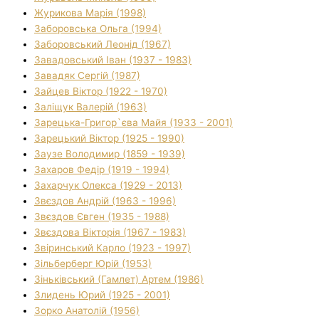
Журикова Марія (1998)
Заборовська Ольга (1994)
Заборовський Леонід (1967)
Завадовський Іван (1937 - 1983)
Завадяк Сергій (1987)
Зайцев Віктор (1922 - 1970)
Заліщук Валерій (1963)
Зарецька-Григор`єва Майя (1933 - 2001)
Зарецький Віктор (1925 - 1990)
Заузе Володимир (1859 - 1939)
Захаров Федір (1919 - 1994)
Захарчук Олекса (1929 - 2013)
Звєздов Андрій (1963 - 1996)
Звєздов Євген (1935 - 1988)
Звєздова Вікторія (1967 - 1983)
Звіринський Карло (1923 - 1997)
Зільберберг Юрій (1953)
Зіньківський (Гамлет) Артем (1986)
Злидень Юрий (1925 - 2001)
Зорко Анатолій (1956)