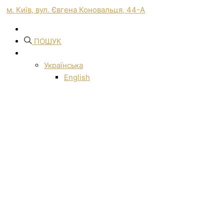
м. Київ, вул. Євгена Коновальця, 44-А
ПОШУК
Українська
English