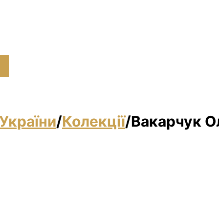
України
/
Колекції
/
Вакарчук О