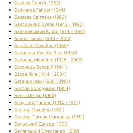
Базілєв Сергій (1952)
Байматов Гайрат (1946)
Бакаєва Світлана (1963)
Баклицький Вудон (1942 - 1992)
Балановський Юрій (1914 - 1984)
Балла Павло (1930 - 2008)
Барабаш Михайло (1980)
Баринова-Кулеба Віра (1938)
Бароянц Михайло (1925 - 2006)
Басанець Валерій (1941)
Басов Яків (1914 - 2004)
Батечко Іван (1926 - 1981)
Бахтов Володимир (1954)
Бевза Петро (1963)
Безуглий Данило (1914 - 1977)
Белень Михайло (1951)
Белень-Пуглик Магдаліна (1951)
Бельський Едуард (1963)
Белянський Олександр (1950)