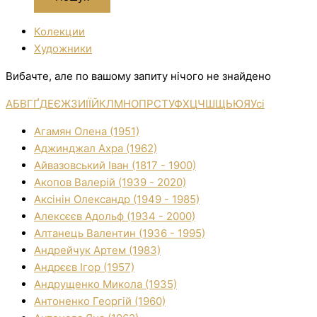
Колекции
Художники
Вибачте, але по вашому запиту нічого не знайдено
А
Б
В
Г
Ґ
Д
Е
Є
Ж
З
И
І
Ї
Й
К
Л
М
Н
О
П
Р
С
Т
У
Ф
Х
Ц
Ч
Ш
Щ
Ь
Ю
Я
Усі
Агамян Олена (1951)
Аджинджал Ахра (1962)
Айвазовський Іван (1817 - 1900)
Акопов Валерій (1939 - 2020)
Аксінін Олександр (1949 - 1985)
Алексєєв Адольф (1934 - 2000)
Алтанець Валентин (1936 - 1995)
Андрейчук Артем (1983)
Андрєєв Ігор (1957)
Андрущенко Микола (1935)
Антоненко Георгій (1960)