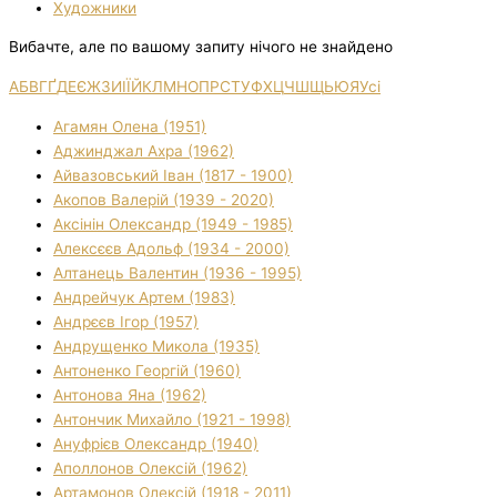
Художники
Вибачте, але по вашому запиту нічого не знайдено
А
Б
В
Г
Ґ
Д
Е
Є
Ж
З
И
І
Ї
Й
К
Л
М
Н
О
П
Р
С
Т
У
Ф
Х
Ц
Ч
Ш
Щ
Ь
Ю
Я
Усі
Агамян Олена (1951)
Аджинджал Ахра (1962)
Айвазовський Іван (1817 - 1900)
Акопов Валерій (1939 - 2020)
Аксінін Олександр (1949 - 1985)
Алексєєв Адольф (1934 - 2000)
Алтанець Валентин (1936 - 1995)
Андрейчук Артем (1983)
Андрєєв Ігор (1957)
Андрущенко Микола (1935)
Антоненко Георгій (1960)
Антонова Яна (1962)
Антончик Михайло (1921 - 1998)
Ануфрієв Олександр (1940)
Аполлонов Олексій (1962)
Артамонов Олексій (1918 - 2011)