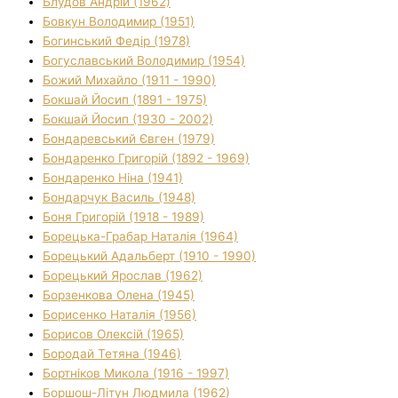
Блудов Андрій (1962)
Бовкун Володимир (1951)
Богинський Федір (1978)
Богуславський Володимир (1954)
Божий Михайло (1911 - 1990)
Бокшай Йосип (1891 - 1975)
Бокшай Йосип (1930 - 2002)
Бондаревський Євген (1979)
Бондаренко Григорій (1892 - 1969)
Бондаренко Ніна (1941)
Бондарчук Василь (1948)
Боня Григорій (1918 - 1989)
Борецька-Грабар Наталія (1964)
Борецький Адальберт (1910 - 1990)
Борецький Ярослав (1962)
Борзенкова Олена (1945)
Борисенко Наталія (1956)
Борисов Олексій (1965)
Бородай Тетяна (1946)
Бортніков Микола (1916 - 1997)
Боршош-Літун Людмила (1962)