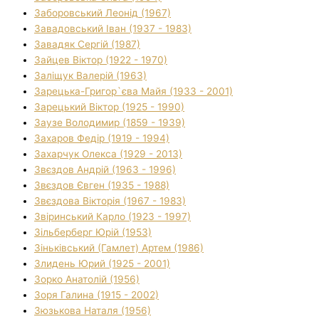
Заборовський Леонід (1967)
Завадовський Іван (1937 - 1983)
Завадяк Сергій (1987)
Зайцев Віктор (1922 - 1970)
Заліщук Валерій (1963)
Зарецька-Григор`єва Майя (1933 - 2001)
Зарецький Віктор (1925 - 1990)
Заузе Володимир (1859 - 1939)
Захаров Федір (1919 - 1994)
Захарчук Олекса (1929 - 2013)
Звєздов Андрій (1963 - 1996)
Звєздов Євген (1935 - 1988)
Звєздова Вікторія (1967 - 1983)
Звіринський Карло (1923 - 1997)
Зільберберг Юрій (1953)
Зіньківський (Гамлет) Артем (1986)
Злидень Юрий (1925 - 2001)
Зорко Анатолій (1956)
Зоря Галина (1915 - 2002)
Зюзькова Наталя (1956)