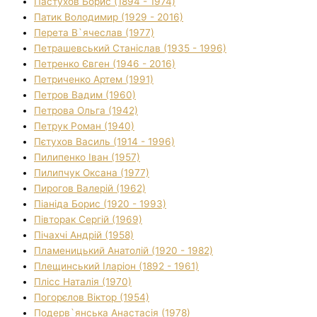
Пастухов Борис (1894 - 1974)
Патик Володимир (1929 - 2016)
Перета В`ячеслав (1977)
Петрашевський Станіслав (1935 - 1996)
Петренко Євген (1946 - 2016)
Петриченко Артем (1991)
Петров Вадим (1960)
Петрова Ольга (1942)
Петрук Роман (1940)
Пєтухов Василь (1914 - 1996)
Пилипенко Іван (1957)
Пилипчук Оксана (1977)
Пирогов Валерій (1962)
Піаніда Борис (1920 - 1993)
Півторак Сергій (1969)
Пічахчі Андрій (1958)
Пламеницький Анатолій (1920 - 1982)
Плещинський Іларіон (1892 - 1961)
Плісс Наталія (1970)
Погорєлов Віктор (1954)
Подерв`янська Анастасія (1978)