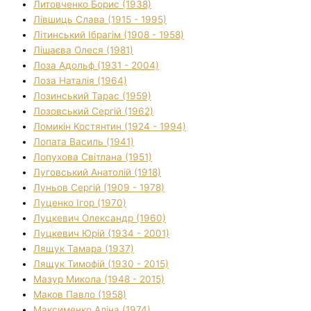
Литовченко Борис (1938)
Лівшиць Слава (1915 - 1995)
Літинський Ібрагім (1908 - 1958)
Лішаєва Олеся (1981)
Лоза Адольф (1931 - 2004)
Лоза Наталія (1964)
Лозинський Тарас (1959)
Лозовський Сергій (1962)
Ломикін Костянтин (1924 - 1994)
Лопата Василь (1941)
Лопухова Світлана (1951)
Луговський Анатолій (1918)
Луньов Сергій (1909 - 1978)
Луценко Ігор (1970)
Луцкевич Олександр (1960)
Луцкевич Юрій (1934 - 2001)
Лящук Тамара (1937)
Лящук Тимофій (1930 - 2015)
Мазур Микола (1948 - 2015)
Маков Павло (1958)
Максименко Аліна (1974)