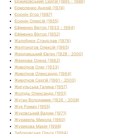
Єржиковський Сергій (1895 - 1989)
Єрмоленко Андрій (1974)
Єсюнін Єгор (1987)
Єсюнін Олексій (1955)
Єфіменко Віктор (1933 - 1994)
Єфіменко Віктор (1952)
Жалобнюк Станіслав (1976)
Желтоногов Олексій (1965)
Жердзицький Євген (1928 - 2000)
Жернова Олена (1962)
Животков Олег (1933)
Животков Олександр (1964)
Животков Сергій (1961 - 2000)
Жигульська Галина (1957)
Жолудь Олександр (1951)
Жуган Володимир (1926 - 2008)
Жук Роман (1955)
Жуковський Вадим (1971)
Журавель Микола (1960)
Журикова Марія (1998)
Заборовська Ольга (1994)