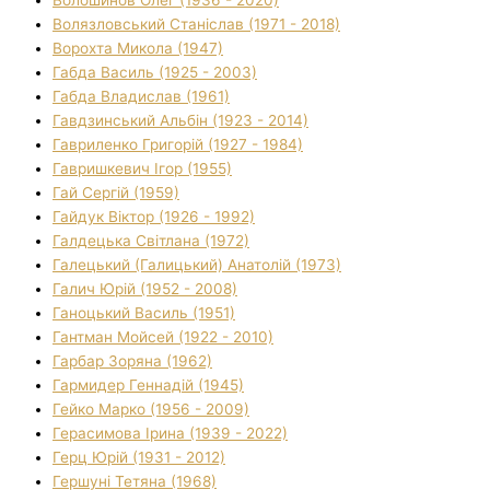
Волязловський Станіслав (1971 - 2018)
Ворохта Микола (1947)
Габда Василь (1925 - 2003)
Габда Владислав (1961)
Гавдзинський Альбін (1923 - 2014)
Гавриленко Григорій (1927 - 1984)
Гавришкевич Ігор (1955)
Гай Сергій (1959)
Гайдук Віктор (1926 - 1992)
Галдецька Світлана (1972)
Галецький (Галицький) Анатолій (1973)
Галич Юрій (1952 - 2008)
Ганоцький Василь (1951)
Гантман Мойсей (1922 - 2010)
Гарбар Зоряна (1962)
Гармидер Геннадій (1945)
Гейко Марко (1956 - 2009)
Герасимова Ірина (1939 - 2022)
Герц Юрій (1931 - 2012)
Гершуні Тетяна (1968)