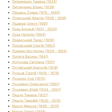
Литвиненко Тамара (1934)
Литовченко Борис (1938)
Лівшиць Слава (1915 - 1995)
Літинський Ібрагім (1908 - 1958)
Лішаєва Олеся (1981)
Лоза Адольф (1931 - 2004)
Лоза Наталія (1964)
Лозинський Тарас (1959)
Лозовський Сергій (1962)
Ломикін Костянтин (1924 - 1994)
Лопата Василь (1941)
Лопухова Світлана (1951)
Луговський Анатолій (1918)
Луньов Сергій (1909 - 1978)
Луценко Ігор (1970)
Луцкевич Олександр (1960)
Луцкевич Юрій (1934 - 2001)
Лящук Тамара (1937)
Лящук Тимофій (1930 - 2015)
Мазур Микола (1948 - 2015)
Маков Павло (1958)