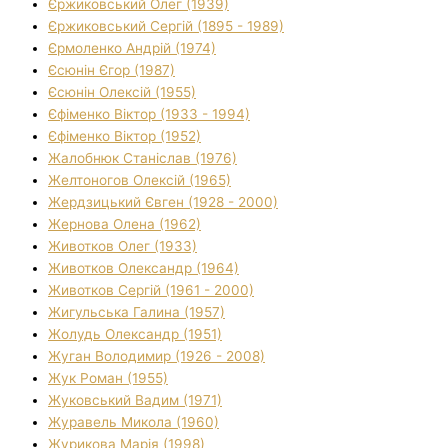
Єржиковський Олег (1939)
Єржиковський Сергій (1895 - 1989)
Єрмоленко Андрій (1974)
Єсюнін Єгор (1987)
Єсюнін Олексій (1955)
Єфіменко Віктор (1933 - 1994)
Єфіменко Віктор (1952)
Жалобнюк Станіслав (1976)
Желтоногов Олексій (1965)
Жердзицький Євген (1928 - 2000)
Жернова Олена (1962)
Животков Олег (1933)
Животков Олександр (1964)
Животков Сергій (1961 - 2000)
Жигульська Галина (1957)
Жолудь Олександр (1951)
Жуган Володимир (1926 - 2008)
Жук Роман (1955)
Жуковський Вадим (1971)
Журавель Микола (1960)
Журикова Марія (1998)