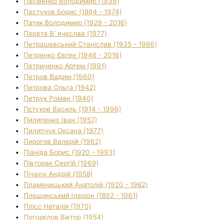
Пасівенко Володимир (1939)
Пастухов Борис (1894 - 1974)
Патик Володимир (1929 - 2016)
Перета В`ячеслав (1977)
Петрашевський Станіслав (1935 - 1996)
Петренко Євген (1946 - 2016)
Петриченко Артем (1991)
Петров Вадим (1960)
Петрова Ольга (1942)
Петрук Роман (1940)
Пєтухов Василь (1914 - 1996)
Пилипенко Іван (1957)
Пилипчук Оксана (1977)
Пирогов Валерій (1962)
Піаніда Борис (1920 - 1993)
Півторак Сергій (1969)
Пічахчі Андрій (1958)
Пламеницький Анатолій (1920 - 1982)
Плещинський Іларіон (1892 - 1961)
Плісс Наталія (1970)
Погорєлов Віктор (1954)