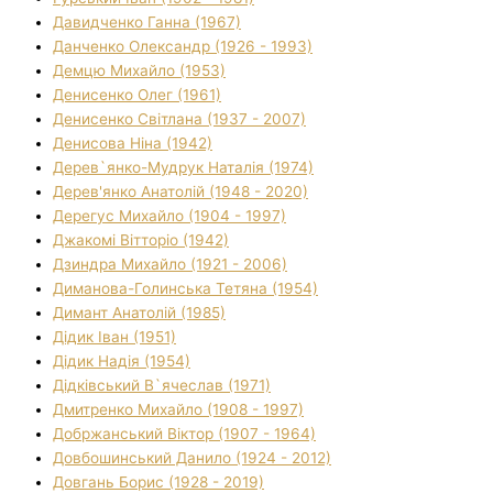
Давидченко Ганна (1967)
Данченко Олександр (1926 - 1993)
Демцю Михайло (1953)
Денисенко Олег (1961)
Денисенко Світлана (1937 - 2007)
Денисова Ніна (1942)
Дерев`янко-Мудрук Наталія (1974)
Дерев'янко Анатолій (1948 - 2020)
Дерегус Михайло (1904 - 1997)
Джакомі Вітторіо (1942)
Дзиндра Михайло (1921 - 2006)
Диманова-Голинська Тетяна (1954)
Димант Анатолій (1985)
Дідик Іван (1951)
Дідик Надія (1954)
Дідківський В`ячеслав (1971)
Дмитренко Михайло (1908 - 1997)
Добржанський Віктор (1907 - 1964)
Довбошинський Данило (1924 - 2012)
Довгань Борис (1928 - 2019)