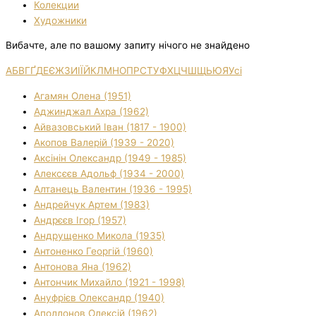
Колекции
Художники
Вибачте, але по вашому запиту нічого не знайдено
А
Б
В
Г
Ґ
Д
Е
Є
Ж
З
И
І
Ї
Й
К
Л
М
Н
О
П
Р
С
Т
У
Ф
Х
Ц
Ч
Ш
Щ
Ь
Ю
Я
Усі
Агамян Олена (1951)
Аджинджал Ахра (1962)
Айвазовський Іван (1817 - 1900)
Акопов Валерій (1939 - 2020)
Аксінін Олександр (1949 - 1985)
Алексєєв Адольф (1934 - 2000)
Алтанець Валентин (1936 - 1995)
Андрейчук Артем (1983)
Андрєєв Ігор (1957)
Андрущенко Микола (1935)
Антоненко Георгій (1960)
Антонова Яна (1962)
Антончик Михайло (1921 - 1998)
Ануфрієв Олександр (1940)
Аполлонов Олексій (1962)