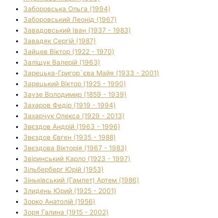
Заборовська Ольга (1994)
Заборовський Леонід (1967)
Завадовський Іван (1937 - 1983)
Завадяк Сергій (1987)
Зайцев Віктор (1922 - 1970)
Заліщук Валерій (1963)
Зарецька-Григор`єва Майя (1933 - 2001)
Зарецький Віктор (1925 - 1990)
Заузе Володимир (1859 - 1939)
Захаров Федір (1919 - 1994)
Захарчук Олекса (1929 - 2013)
Звєздов Андрій (1963 - 1996)
Звєздов Євген (1935 - 1988)
Звєздова Вікторія (1967 - 1983)
Звіринський Карло (1923 - 1997)
Зільберберг Юрій (1953)
Зіньківський (Гамлет) Артем (1986)
Злидень Юрий (1925 - 2001)
Зорко Анатолій (1956)
Зоря Галина (1915 - 2002)